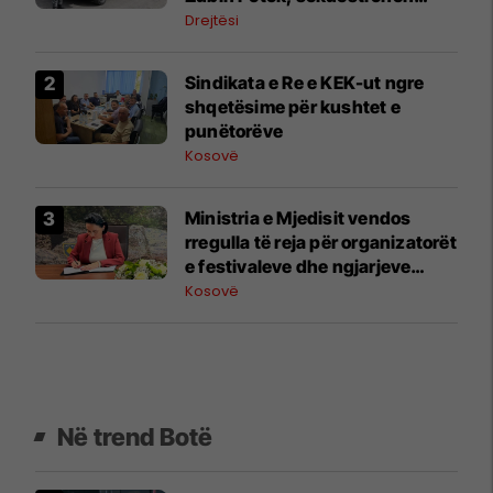
prova
Drejtësi
Sindikata e Re e KEK-ut ngre
shqetësime për kushtet e
punëtorëve
Kosovë
Ministria e Mjedisit vendos
rregulla të reja për organizatorët
e festivaleve dhe ngjarjeve
publike
Kosovë
Në trend Botë