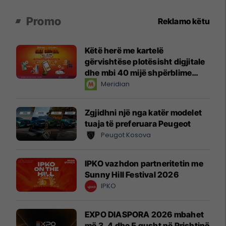
Promo
Reklamo këtu
Këtë herë me kartelë
gërvishtëse plotësisht digjitale
dhe mbi 40 mijë shpërblime
instant!
Meridian
Zgjidhni një nga katër modelet
tuaja të preferuara Peugeot
Peugot Kosova
IPKO vazhdon partneritetin me
Sunny Hill Festival 2026
IPKO
EXPO DIASPORA 2026 mbahet
më 3, 4 dhe 5 gusht në Prishtinë