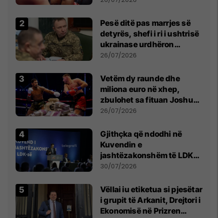
Pesë ditë pas marrjes së
detyrës, shefi i ri i ushtrisë
ukrainase urdhëron
kontroll të madh
26/07/2026
Vetëm dy raunde dhe
miliona euro në xhep,
zbulohet sa fituan Joshua
e Prenga
26/07/2026
Gjithçka që ndodhi në
Kuvendin e
jashtëzakonshëm të LDK-
së
30/07/2026
Vëllai iu etiketua si pjesëtar
i grupit të Arkanit, Drejtori i
Ekonomisë në Prizren