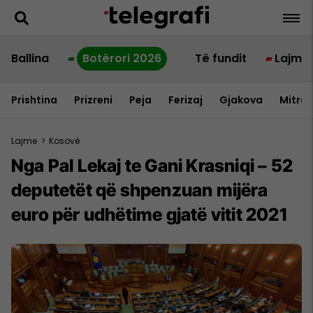
Ballina
Botërori 2026
Të fundit
Lajme
Prishtina
Prizreni
Peja
Ferizaj
Gjakova
Mitrov
Lajme
>
Kosovë
Nga Pal Lekaj te Gani Krasniqi – 52
deputetët që shpenzuan mijëra
euro për udhëtime gjatë vitit 2021