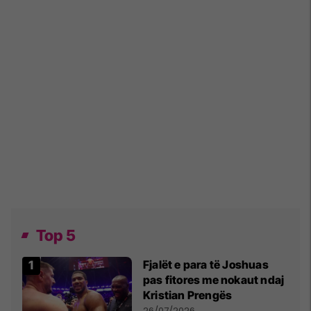
Top 5
Fjalët e para të Joshuas
pas fitores me nokaut ndaj
Kristian Prengës
26/07/2026