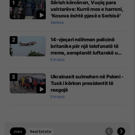
Sërish kërcënon, Vuçiq para
ushtarëve: Kurrë mos e harroni,
'Kosova është pjesë e Serbisë'
Serbia
14-vjeçari ndihmon policinë
britanike për një telefonatë të
rreme, aeroplanët luftarakë u
ngritën në ajër për të
Evropa
interceptuar fluturaken e Qatar
Airways që po shkonte drejt
Ukrainasit sulmohen në Poloni -
Mançesterit
Tusk i kërkon presidentit të
reagojë
Evropa
Jobs
Real Estate