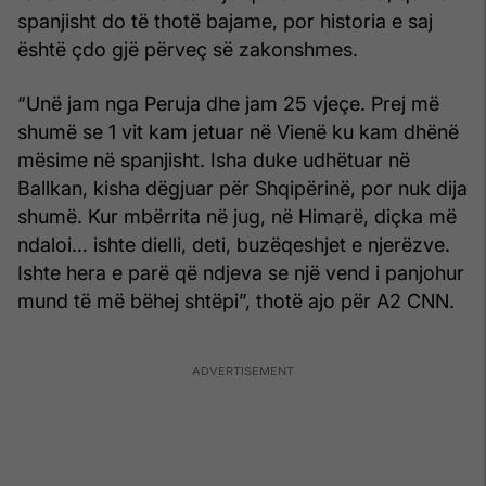
spanjisht do të thotë bajame, por historia e saj
është çdo gjë përveç së zakonshmes.
“Unë jam nga Peruja dhe jam 25 vjeçe. Prej më
shumë se 1 vit kam jetuar në Vienë ku kam dhënë
mësime në spanjisht. Isha duke udhëtuar në
Ballkan, kisha dëgjuar për Shqipërinë, por nuk dija
shumë. Kur mbërrita në jug, në Himarë, diçka më
ndaloi… ishte dielli, deti, buzëqeshjet e njerëzve.
Ishte hera e parë që ndjeva se një vend i panjohur
mund të më bëhej shtëpi”, thotë ajo për A2 CNN.