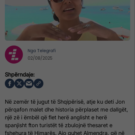
Nga
Telegrafi
02/08/2025
Në zemër të jugut të Shqipërisë, atje ku deti Jon
përqafon malet dhe historia përplaset me dallgët,
një zë i ëmbël që flet herë anglisht e herë
spanjisht fton turistët të zbulojnë thesaret e
fshehura të Himarës. Ajo quhet Almendra, që në