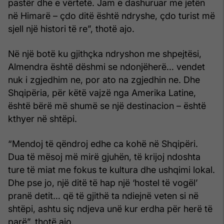
pastër dhe e vërtetë. Jam e dashuruar me jetën
në Himarë – çdo ditë është ndryshe, çdo turist më
sjell një histori të re”, thotë ajo.
Në një botë ku gjithçka ndryshon me shpejtësi,
Almendra është dëshmi se ndonjëherë… vendet
nuk i zgjedhim ne, por ato na zgjedhin ne. Dhe
Shqipëria, për këtë vajzë nga Amerika Latine,
është bërë më shumë se një destinacion – është
kthyer në shtëpi.
“Mendoj të qëndroj edhe ca kohë në Shqipëri.
Dua të mësoj më mirë gjuhën, të krijoj ndoshta
ture të miat me fokus te kultura dhe ushqimi lokal.
Dhe pse jo, një ditë të hap një ‘hostel të vogël’
pranë detit… që të gjithë ta ndiejnë veten si në
shtëpi, ashtu siç ndjeva unë kur erdha për herë të
parë”, thotë ajo.