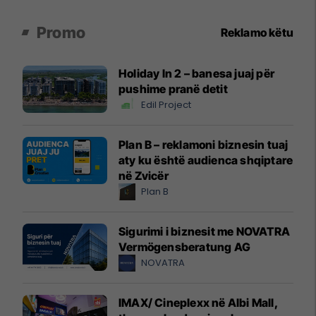
Promo
Reklamo këtu
Holiday In 2 – banesa juaj për
pushime pranë detit
Edil Project
Plan B – reklamoni biznesin tuaj
aty ku është audienca shqiptare
në Zvicër
Plan B
Sigurimi i biznesit me NOVATRA
Vermögensberatung AG
NOVATRA
IMAX/ Cineplexx në Albi Mall,