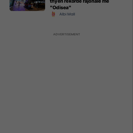
thyen rekorde rajonale me
"Odisea"
Albi Mall