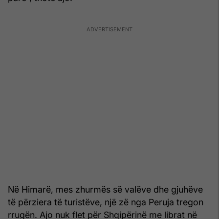
Në Himarë, mes zhurmës së valëve dhe gjuhëve
të përziera të turistëve, një zë nga Peruja tregon
rrugën. Ajo nuk flet për Shqipërinë me librat në