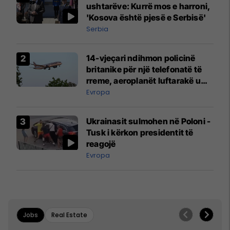
ushtarëve: Kurrë mos e harroni,
'Kosova është pjesë e Serbisë'
Serbia
14-vjeçari ndihmon policinë
britanike për një telefonatë të
rreme, aeroplanët luftarakë u
ngritën në ajër për të
Evropa
interceptuar fluturaken e Qatar
Airways që po shkonte drejt
Ukrainasit sulmohen në Poloni -
Mançesterit
Tusk i kërkon presidentit të
reagojë
Evropa
Jobs
Real Estate