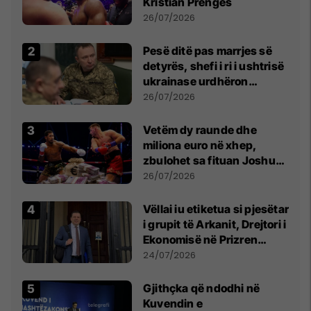
Kristian Prengës
26/07/2026
Pesë ditë pas marrjes së
detyrës, shefi i ri i ushtrisë
ukrainase urdhëron
kontroll të madh
26/07/2026
Vetëm dy raunde dhe
miliona euro në xhep,
zbulohet sa fituan Joshua
e Prenga
26/07/2026
Vëllai iu etiketua si pjesëtar
i grupit të Arkanit, Drejtori i
Ekonomisë në Prizren
mohon pretendimet
24/07/2026
Gjithçka që ndodhi në
Kuvendin e