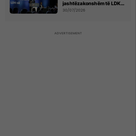
jashtëzakonshëm të LDK-
së
30/07/2026