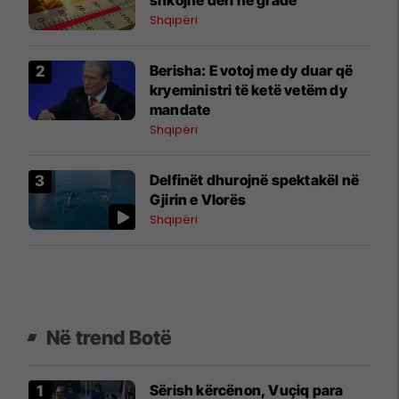
Shqipëri
Berisha: E votoj me dy duar që
kryeministri të ketë vetëm dy
mandate
Shqipëri
Delfinët dhurojnë spektakël në
Gjirin e Vlorës
Shqipëri
Në trend Botë
Sërish kërcënon, Vuçiq para