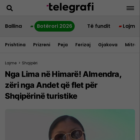
Ballina
Botërori 2026
Të fundit
Lajme
Prishtina
Prizreni
Peja
Ferizaj
Gjakova
Mitrov
Lajme
>
Shqipëri
Nga Lima në Himarë! Almendra,
zëri nga Andet që flet për
Shqipërinë turistike