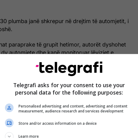
0 plumba janë shkrepur në drejtim të automjetit, i
oshë.
nat paraprake të grupit hetimor, autorët dyshohet
 dy automjete dhe kanë monitoruar lëvizjet e
ës, para se të kryenin sulmin.
në për identifikimin e mjeteve të përdorura nga
amerat e sigurisë në zonë pritet të ndihmojnë në
Telegrafi asks for your consent to use your
personal data for the following purposes:
.
Personalised advertising and content, advertising and content
llestare tregojnë se, çifti kishte qenë duke drekuar
measurement, audience research and services development
para sulmit, ndërsa dyshohet se autorët i kishin
omenti i daljes nga lokali.
Store and/or access information on a device
Learn more