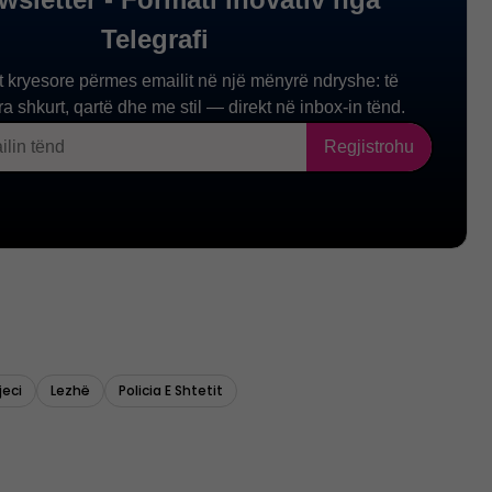
eci
Lezhë
Policia E Shtetit