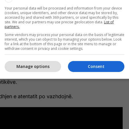
ezulton emër i njohur për drejtësinë shqiptare.
zyrtare, ai ishte arrestuar në vitin 2016 bashkë me
Your personal data will be processed and information from your device
(cookies, unique identifiers, and other device data) may be stored by,
vrasjen e Genc Mëhillit, por më pas ishte shpallur i
accessed by and shared with 369 partners, or used specifically by this
site. We and our partners may use precise geolocation data.
List of
ykata e Shkallës së Parë në Shkodër për mungesë
partners.
Some vendors may process your personal data on the basis of legitimate
interest, which you can object to by managing your options below. Look
for a link at the bottom of this page or in the site menu to manage or
thyer për rigjykim nga Gjykata e Lartë në tetor të
withdraw consent in privacy and cookie settings.
Manage options
Consent
disa pista, përfshirë konflikte të mundshme të fundit
he dyshime për përfshirje në aktivitete të paligjshme
tikëve.
hjen e atentatit po vazhdojnë.