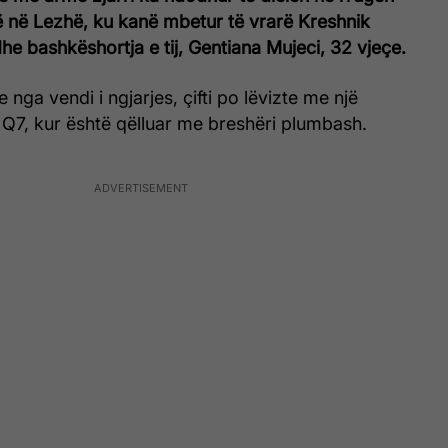
ë në Lezhë, ku kanë mbetur të vrarë Kreshnik
dhe bashkëshortja e tij, Gentiana Mujeci, 32 vjeçe.
nga vendi i ngjarjes, çifti po lëvizte me një
 Q7, kur është qëlluar me breshëri plumbash.