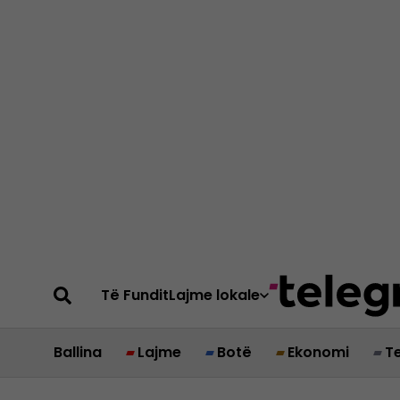
Të Fundit
Lajme lokale
Ballina
Lajme
Botë
Ekonomi
T