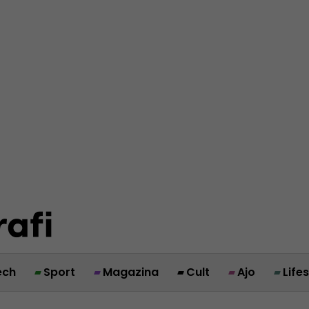
ech
Sport
Magazina
Cult
Ajo
Life