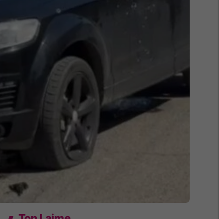
Top Lajme