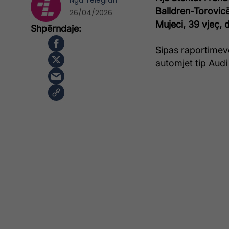
Nga
Telegrafi
Balldren-Torovic
26/04/2026
Mujeci, 39 vjeç, 
Sipas raportimeve 
automjet tip Audi