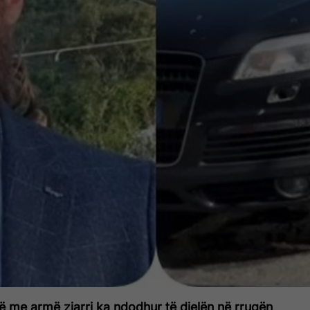
dë me armë zjarri ka ndodhur të dielën në rrugën