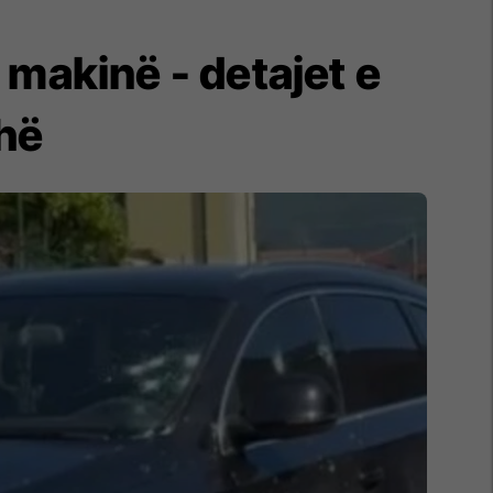
 makinë - detajet e
zhë