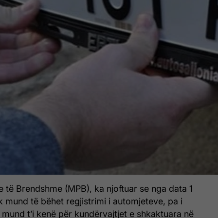
e të Brendshme (MPB), ka njoftuar se nga data 1
 mund të bëhet regjistrimi i automjeteve, pa i
mund t’i kenë për kundërvajtjet e shkaktuara në