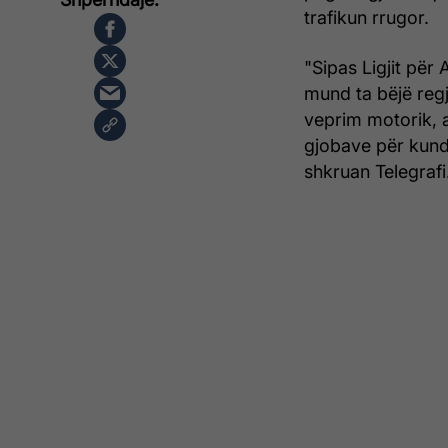
trafikun rrugor.
"Sipas Ligjit për 
mund ta bëjë regj
veprim motorik, a
gjobave për kundë
shkruan Telegrafi