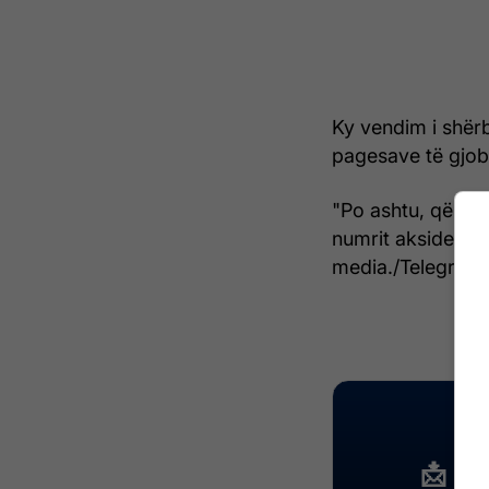
Ky vendim i shërbe
pagesave të gjob
"Po ashtu, qëllim
numrit aksidente
media./Telegrafi/