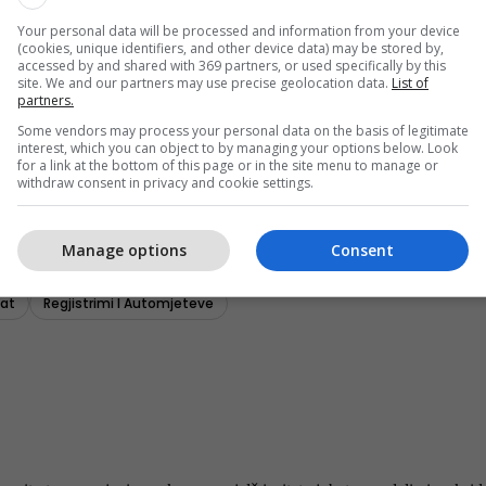
Your personal data will be processed and information from your device
(cookies, unique identifiers, and other device data) may be stored by,
accessed by and shared with 369 partners, or used specifically by this
site. We and our partners may use precise geolocation data.
List of
partners.
Some vendors may process your personal data on the basis of legitimate
interest, which you can object to by managing your options below. Look
for a link at the bottom of this page or in the site menu to manage or
withdraw consent in privacy and cookie settings.
Manage options
Consent