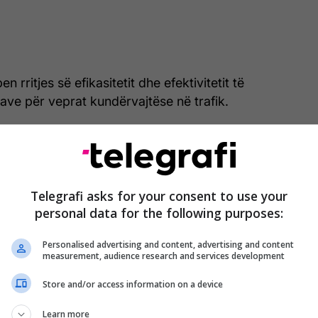
n rritjes së efikasitetit dhe efektivitetit të
ave për veprat kundërvajtëse në trafik.
 i këtij vendimi është parandalimi dhe zvogëlimi i
ve në trafik", thekson komunikata për
Telegrafi asks for your consent to use your
personal data for the following purposes:
Personalised advertising and content, advertising and content
measurement, audience research and services development
Store and/or access information on a device
Learn more