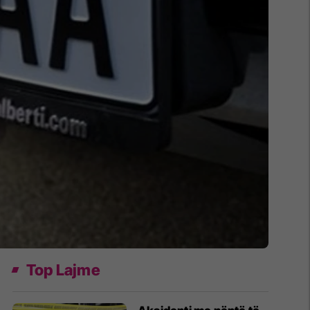
Top Lajme