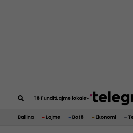
Të Fundit
Lajme lokale
Ballina
Lajme
Botë
Ekonomi
T