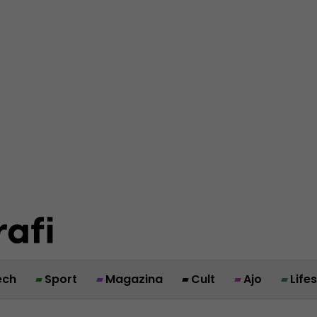
ech
Sport
Magazina
Cult
Ajo
Life