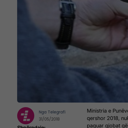
Ministria e Punëv
Nga
Telegrafi
qershor 2018, nuk
31/05/2018
paguar gjobat që 