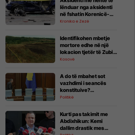
Aksidenti me nëntë të
lënduar nga aksidenti
në fshatin Korenicë-
deklarohen nga Spitali i
Kronika e Zezë
Gjakovës
Identifikohen mbetje
mortore edhe në një
lokacion tjetër të Zubin
Potokut, Policia dhe
Kosovë
Prokuroria Speciale
japin detajet
A do të mbahet sot
vazhdimi i seancës
konstituive?
Deklarohet Kurti
Politikë
Kurti pas takimit me
Abdixhikun: Kemi
dallim drastik mes