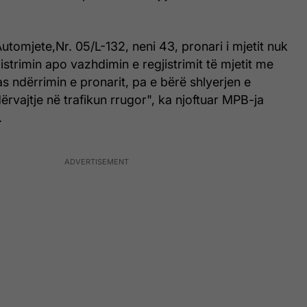
Automjete,Nr. 05/L-132, neni 43, pronari i mjetit nuk
istrimin apo vazhdimin e regjistrimit të mjetit me
s ndërrimin e pronarit, pa e bërë shlyerjen e
rvajtje në trafikun rrugor", ka njoftuar MPB-ja
.