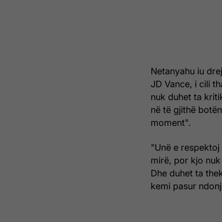
Netanyahu iu dre
JD Vance, i cili t
nuk duhet ta kriti
në të gjithë botë
moment".
"Unë e respektoj
mirë, por kjo nuk
Dhe duhet ta the
kemi pasur ndonjë