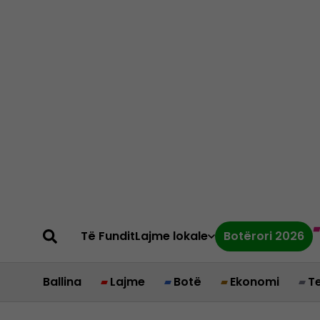
Të Fundit
Lajme lokale
Botërori 2026
Ballina
Lajme
Botë
Ekonomi
T