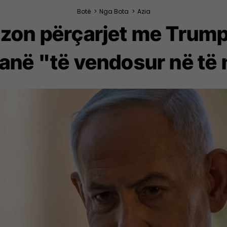
Botë
>
Nga Bota
>
Azia
on përçarjet me Trumpi
janë "të vendosur në të n