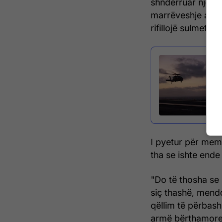
shndërruar një m
marrëveshje armë
rifillojë sulmet nda
I pyetur për mem
tha se ishte ende
"Do të thosha se 
siç thashë, mend
qëllim të përbash
armë bërthamore 