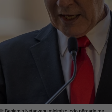
aelit Benjamin Netanyahu minimizoi çdo përçarje me