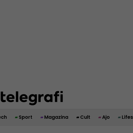
ech
Sport
Magazina
Cult
Ajo
Life