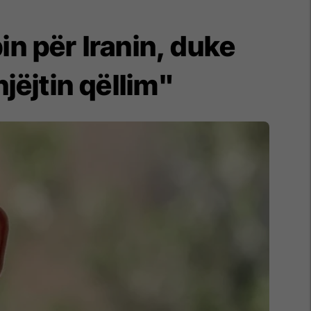
n për Iranin, duke
jëjtin qëllim"