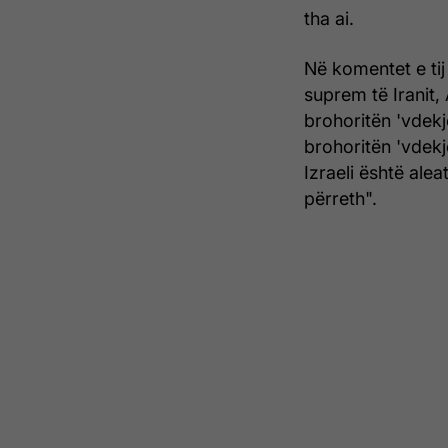
tha ai.
Në komentet e tij
suprem të Iranit,
brohoritën 'vdekj
brohoritën 'vdekj
Izraeli është ale
përreth".