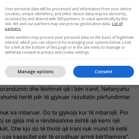
emorandum mirëkuptimi 60-ditor në një
Your personal data will be processed and information from your device
pushimi afatgjatë, ndërsa Netanyahu është gati të
(cookies, unique identifiers, and other device data) may be stored by,
j Iranit.
accessed by and shared with 369 partners, or used specifically by this
site. We and our partners may use precise geolocation data.
List of
partners.
Some vendors may process your personal data on the basis of legitimate
interest, which you can object to by managing your options below. Look
Marina amerikane pezullon kërkimin për
for a link at the bottom of this page or in the site menu to manage or
withdraw consent in privacy and cookie settings.
anëtarin e ekuipazhit të helikopterit të
zhdukur në Detin Arabik
Manage options
Consent
orandumin dhe lëshimet që i bën Iranit, Netanyahu
 shumë herët për të gjykuar rezultatin përfundimtar.
nuk ka mbaruar. Do ta gjykoja kur të mbarojë. Por
oj se gjëja më e rëndësishme është që kemi një
kët. Dhe kjo do të thotë që Irani nuk mund të ketë
ose kapacitet për të prodhuar armë bërthamore",