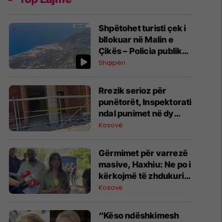
Shpëtohet turisti çek i
bllokuar në Malin e
Çikës – Policia publikon
pamje nga operacioni
Shqipëri
12 orësh i kërkim-
shpëtimit
Rrezik serioz për
punëtorët, Inspektorati
ndal punimet në dy
kantiere në Podujevë e
Kosovë
Shtime
Gërmimet për varrezë
masive, ​Haxhiu: Ne po i
kërkojmë të zhdukurit,
Vuçiq vazhdon t’i
Kosovë
mohojë krimet
“Këso ndëshkimesh