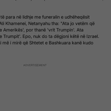
 të para në lidhje me funeralin e udhëheqësit
 Ali Khamenei, Netanyahu tha: "Ata jo vetëm që
e Amerikës', por thanë 'vrit Trumpin'. Ata
e Trumpit'. Epo, nuk do ta dëgjoni këtë në Izrael.
ati më i mirë që Shtetet e Bashkuara kanë kudo