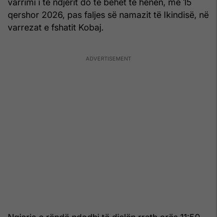
varrimi i të ndjerit do të bëhet të hënën, më 15
qershor 2026, pas faljes së namazit të Ikindisë, në
varrezat e fshatit Kobaj.