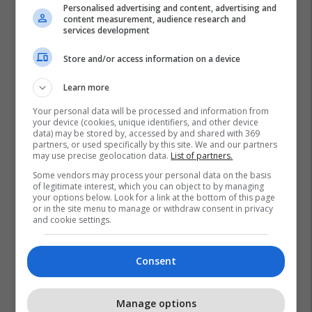
Personalised advertising and content, advertising and
content measurement, audience research and
services development
Store and/or access information on a device
Learn more
Your personal data will be processed and information from
your device (cookies, unique identifiers, and other device
data) may be stored by, accessed by and shared with 369
partners, or used specifically by this site. We and our partners
Prizren
Albian Osmanaj
may use precise geolocation data.
List of partners.
Some vendors may process your personal data on the basis
of legitimate interest, which you can object to by managing
your options below. Look for a link at the bottom of this page
or in the site menu to manage or withdraw consent in privacy
and cookie settings.
Consent
Manage options