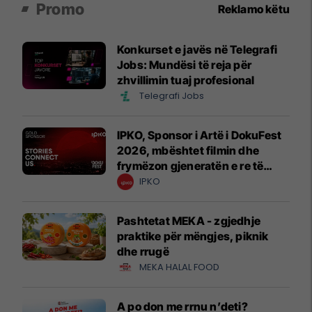
Promo
Reklamo këtu
Konkurset e javës në Telegrafi
Jobs: Mundësi të reja për
zhvillimin tuaj profesional
Telegrafi Jobs
IPKO, Sponsor i Artë i DokuFest
2026, mbështet filmin dhe
frymëzon gjeneratën e re të
krijuesve
IPKO
Pashtetat MEKA - zgjedhje
praktike për mëngjes, piknik
dhe rrugë
MEKA HALAL FOOD
A po don me rrnu n’deti?