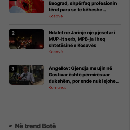
Beograd, shpërfaq profesionin
tënd para se të bëheshe
president”, OVL e UÇK-së i
Kosovë
reagon Zelenskyt
Ndalet në Jarinjë një pjesëtar i
MUP-it serb, MPB-ja i heq
shtetësinë e Kosovës
Kosovë
Angellov: Gjendja me ujin në
Gostivar është përmirësuar
dukshëm, por ende nuk lejohet
për pije
Komunat
Në trend Botë