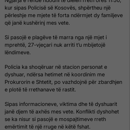
Ngjarja e rëndë ndodhi të dielën rreth orës 11:50,
kur sipas Policisë së Kosovës, shpërtheu një
përleshje me mjete të forta ndërmjet dy familjeve
që janë kushërinj mes vete.
Si pasojë e plagëve të marra nga një mjet i
mprehtë, 27-vjeçari nuk arriti t’u mbijetojë
lëndimeve.
Policia ka shoqëruar në stacion personat e
dyshuar, ndërsa hetimet në koordinim me
Prokurorin e Shtetit, po vazhdojnë për zbardhjen
e plotë të rrethanave të rastit.
Sipas informacioneve, viktima dhe të dyshuarit
janë djem të axhës mes vete. Konflikti dyshohet
se ka nisur si pasojë e mospajtimeve rreth
emërtimit të një rruge në këtë fshat.