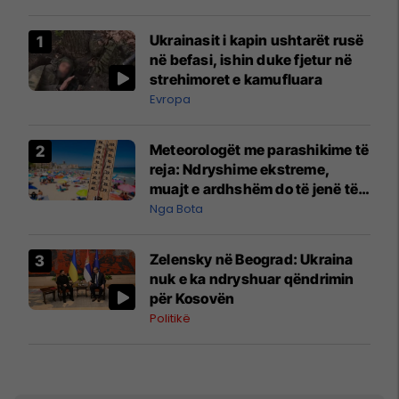
Ukrainasit i kapin ushtarët rusë
në befasi, ishin duke fjetur në
strehimoret e kamufluara
Evropa
Meteorologët me parashikime të
reja: Ndryshime ekstreme,
muajt e ardhshëm do të jenë të
pazakontë
Nga Bota
Zelensky në Beograd: Ukraina
nuk e ka ndryshuar qëndrimin
për Kosovën
Politikë