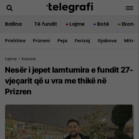
Ballina
Të fundit
Lajme
Botë
Ekono
Prishtina
Prizreni
Peja
Ferizaj
Gjakova
Mitrov
Lajme
>
Kosovë
Nesër i jepet lamtumira e fundit 27-
vjeçarit që u vra me thikë në
Prizren