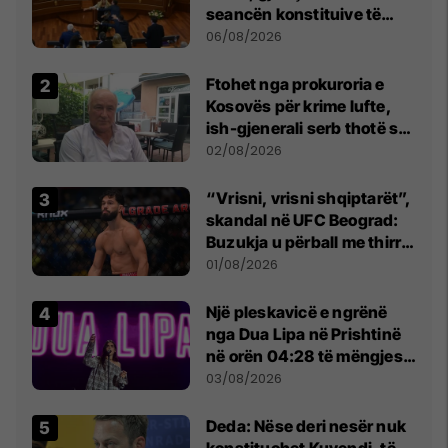
seancën konstituive të
Kuvendit
06/08/2026
Ftohet nga prokuroria e
Kosovës për krime lufte,
ish-gjenerali serb thotë se
dikush e tradhtoi në
02/08/2026
Beograd
“Vrisni, vrisni shqiptarët”,
skandal në UFC Beograd:
Buzukja u përball me thirrje
anti-shqiptare nga
01/08/2026
tribunat
Një pleskavicë e ngrënë
nga Dua Lipa në Prishtinë
në orën 04:28 të mëngjesit
- dhe bota digjitale serbe
03/08/2026
shpall gjendjen e luftës
Deda: Nëse deri nesër nuk