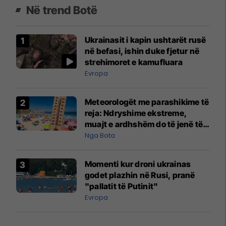
Në trend Botë
Ukrainasit i kapin ushtarët rusë
në befasi, ishin duke fjetur në
strehimoret e kamufluara
Evropa
Meteorologët me parashikime të
reja: Ndryshime ekstreme,
muajt e ardhshëm do të jenë të
pazakontë
Nga Bota
Momenti kur droni ukrainas
godet plazhin në Rusi, pranë
"pallatit të Putinit"
Evropa