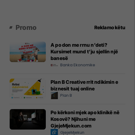
Promo
Reklamo këtu
A po don me rrnu n’deti?
Kursimet mund t’ju sjellin një
banesë
Banka Ekonomike
Plan B Creative rrit ndikimin e
biznesit tuaj online
Plan B
Po kërkoni mjek apo klinikë në
Kosovë? Njihuni me
GjejeMjekun.com
GjejeMjekun