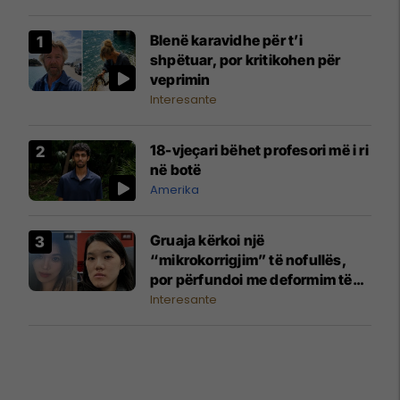
Blenë karavidhe për t’i
shpëtuar, por kritikohen për
veprimin
Interesante
18-vjeçari bëhet profesori më i ri
në botë
Amerika
Gruaja kërkoi një
“mikrokorrigjim” të nofullës,
por përfundoi me deformim të
madh të fytyrës
Interesante