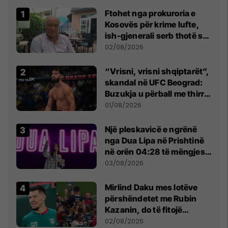
Ftohet nga prokuroria e
Kosovës për krime lufte,
ish-gjenerali serb thotë se
dikush e tradhtoi në
02/08/2026
Beograd
“Vrisni, vrisni shqiptarët”,
skandal në UFC Beograd:
Buzukja u përball me thirrje
anti-shqiptare nga
01/08/2026
tribunat
Një pleskavicë e ngrënë
nga Dua Lipa në Prishtinë
në orën 04:28 të mëngjesit
- dhe bota digjitale serbe
03/08/2026
shpall gjendjen e luftës
Mirlind Daku mes lotëve
përshëndetet me Rubin
Kazanin, do të fitojë
miliona te Spartak Moska
02/08/2026