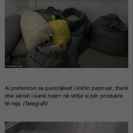
Ai pretendon se punonjëset i kishin pastruar, tharë
dhe sërish i kanë nxjerr në shitje si për produkte
të reja. /Telegrafi/