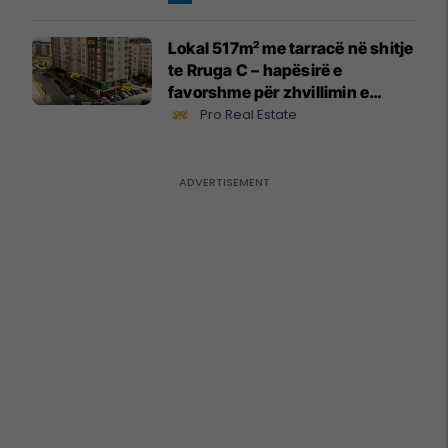
Lokal 517m² me tarracë në shitje
te Rruga C – hapësirë e
favorshme për zhvillimin e
biznesit #15796
Pro Real Estate