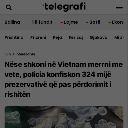
Ballina
Të fundit
Lajme
Botë
Ekono
Prishtina
Prizreni
Peja
Ferizaj
Gjakova
Mitrov
Fun
>
Interesante
Nëse shkoni në Vietnam merrni me
vete, policia konfiskon 324 mijë
prezervativë që pas përdorimit i
rishitën