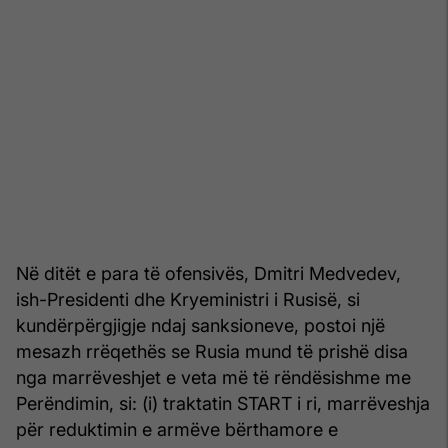
Në ditët e para të ofensivës, Dmitri Medvedev,
ish-Presidenti dhe Kryeministri i Rusisë, si
kundërpërgjigje ndaj sanksioneve, postoi një
mesazh rrëqethës se Rusia mund të prishë disa
nga marrëveshjet e veta më të rëndësishme me
Perëndimin, si: (i) traktatin START i ri, marrëveshja
për reduktimin e armëve bërthamore e