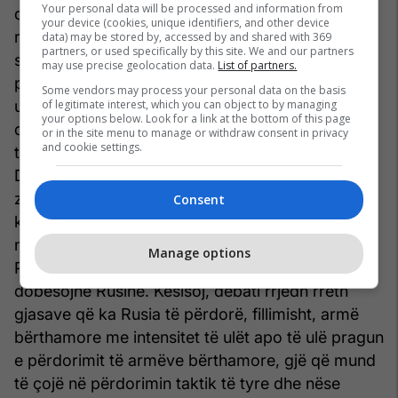
Your personal data will be processed and information from
qoftë se lufta vazhdon, mund të ekzistojë një
your device (cookies, unique identifiers, and other device
rrezik real që Rusia të përdorë armët bërthamore
data) may be stored by, accessed by and shared with 369
partners, or used specifically by this site. We and our partners
si mjetin e fundit në një përpjekje të dëshpëruar
may use precise geolocation data.
List of partners.
për të shmangur një humbje të turpshme
Some vendors may process your personal data on the basis
of legitimate interest, which you can object to by managing
ushtarake Gjenerallejtënant Scott D. Berrier,
your options below. Look for a link at the bottom of this page
drejtor i Agjencisë së Inteligjencës së Mbrojtjes, i
or in the site menu to manage or withdraw consent in privacy
and cookie settings.
tha Komitetit të Shërbimeve të Armatosura të
Dhomës së Përfaqësuesve se, në ditët në vijim,
zoti Putin do t’i rritë kërcënimet atomike. Moska
Consent
ka të ngjarë të “mbështetet gjithnjë e më shumë
në fuqinë e saj bërthamore për të shkurajuar
Manage options
Perëndimin”, pasi lufta dhe pasojat e saj e
dobësojnë Rusinë. Kësisoj, debati rrjedh rreth
gjasave që ka Rusia të përdorë, fillimisht, armë
bërthamore me intensitet të ulët apo të ulë pragun
e përdorimit të armëve bërthamore, gjë që mund
të çojë në përdorimin taktik të tyre dhe nëse