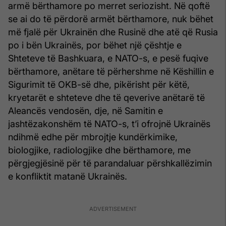
armë bërthamore po merret seriozisht. Në qoftë
se ai do të përdorë armët bërthamore, nuk bëhet
më fjalë për Ukrainën dhe Rusinë dhe atë që Rusia
po i bën Ukrainës, por bëhet një çështje e
Shteteve të Bashkuara, e NATO-s, e pesë fuqive
bërthamore, anëtare të përhershme në Këshillin e
Sigurimit të OKB-së dhe, pikërisht për këtë,
kryetarët e shteteve dhe të qeverive anëtarë të
Aleancës vendosën, dje, në Samitin e
jashtëzakonshëm të NATO-s, t’i ofrojnë Ukrainës
ndihmë edhe për mbrojtje kundërkimike,
biologjike, radiologjike dhe bërthamore, me
përgjegjësinë për të parandaluar përshkallëzimin
e konfliktit matanë Ukrainës.