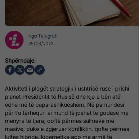
Nga
Telegrafi
25/03/2022
Aktiviteti i plogët strategjik i ushtrisë ruse i prishi
planet Presidentit të Rusisë dhe kjo e bën atë
edhe më të paparashikueshëm. Në pamundësi
për t’u tërhequr, ai mund të joshet të godasë me
mënyra të tjera, qoftë përmes sulmeve më
masive, duke e zgjeruar konfliktin, qoftë përmes
luftës hibride, kibernetike apo me armë të