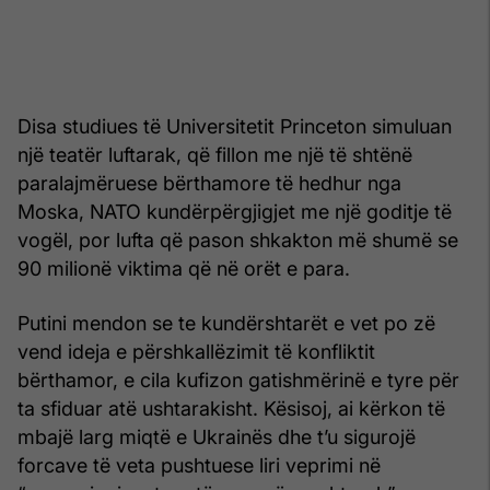
Disa studiues të Universitetit Princeton simuluan
një teatër luftarak, që fillon me një të shtënë
paralajmëruese bërthamore të hedhur nga
Moska, NATO kundërpërgjigjet me një goditje të
vogël, por lufta që pason shkakton më shumë se
90 milionë viktima që në orët e para.
Putini mendon se te kundërshtarët e vet po zë
vend ideja e përshkallëzimit të konfliktit
bërthamor, e cila kufizon gatishmërinë e tyre për
ta sfiduar atë ushtarakisht. Kësisoj, ai kërkon të
mbajë larg miqtë e Ukrainës dhe t’u sigurojë
forcave të veta pushtuese liri veprimi në