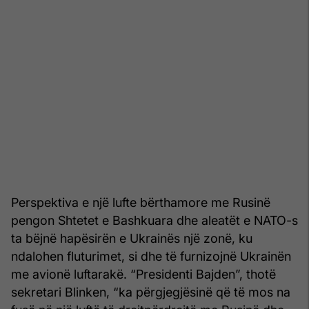
Perspektiva e një lufte bërthamore me Rusinë
pengon Shtetet e Bashkuara dhe aleatët e NATO-s
ta bëjnë hapësirën e Ukrainës një zonë, ku
ndalohen fluturimet, si dhe të furnizojnë Ukrainën
me avionë luftarakë. “Presidenti Bajden”, thotë
sekretari Blinken, “ka përgjegjësinë që të mos na