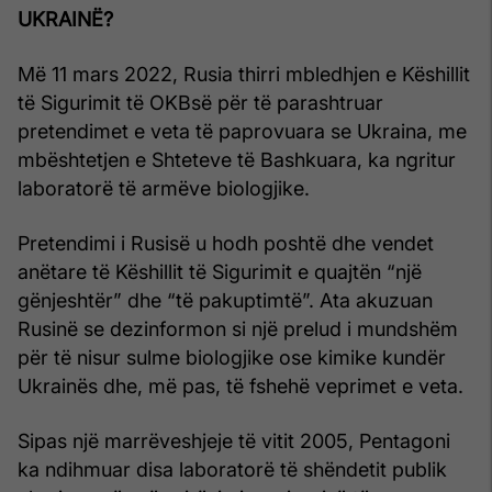
UKRAINË?
Më 11 mars 2022, Rusia thirri mbledhjen e Këshillit
të Sigurimit të OKBsë për të parashtruar
pretendimet e veta të paprovuara se Ukraina, me
mbështetjen e Shteteve të Bashkuara, ka ngritur
laboratorë të armëve biologjike.
Pretendimi i Rusisë u hodh poshtë dhe vendet
anëtare të Këshillit të Sigurimit e quajtën “një
gënjeshtër” dhe “të pakuptimtë”. Ata akuzuan
Rusinë se dezinformon si një prelud i mundshëm
për të nisur sulme biologjike ose kimike kundër
Ukrainës dhe, më pas, të fshehë veprimet e veta.
Sipas një marrëveshjeje të vitit 2005, Pentagoni
ka ndihmuar disa laboratorë të shëndetit publik