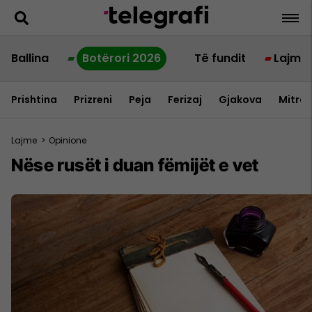
Ballina
Botërori 2026
Të fundit
Lajme
Prishtina
Prizreni
Peja
Ferizaj
Gjakova
Mitrov
Lajme
>
Opinione
Nëse rusët i duan fëmijët e vet