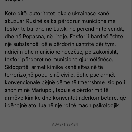
Këto ditë, autoritetet lokale ukrainase kanë
akuzuar Rusinë se ka përdorur municione me
fosfor të bardhë në Lutsk, në perëndim të vendit,
dhe në Popasna, në lindje. Fosfori i bardhë është
një substancë, që e përdorin ushtritë për tym,
ndriçim dhe municione ndezëse, po zakonisht,
fosfori përdoret në municione gjurmëlënëse.
Sidoqoftë, armët kimike kanë aftësinë të
terrorizojnë popullsinë civile. Edhe pse armët
konvencionale bëjnë dëme të tmerrshme, siç po i
shohim në Mariupol, tabuja e përdorimit të
armëve kimike dhe konventat ndërkombëtare, që
i dënojnë ato, luajnë një rol të madh psikologjik.