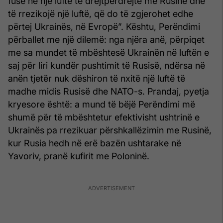
fusë në një luftë të drejtpërdrejtë me Rusinë dhe
të rrezikojë një luftë, që do të zgjerohet edhe
përtej Ukrainës, në Evropë”. Kështu, Perëndimi
përballet me një dilemë: nga njëra anë, përpiqet
me sa mundet të mbështesë Ukrainën në luftën e
saj për liri kundër pushtimit të Rusisë, ndërsa në
anën tjetër nuk dëshiron të nxitë një luftë të
madhe midis Rusisë dhe NATO-s. Prandaj, pyetja
kryesore është: a mund të bëjë Perëndimi më
shumë për të mbështetur efektivisht ushtrinë e
Ukrainës pa rrezikuar përshkallëzimin me Rusinë,
kur Rusia hedh në erë bazën ushtarake në
Yavoriv, pranë kufirit me Poloninë.