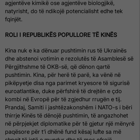
agjentëve kimikë ose agjentëve biologjikë,
natyrisht, do të ndikojë potencialisht edhe tek
fqinjët.
ROLI I REPUBLIKËS POPULLORE TË KINËS
Kina nuk e ka dënuar pushtimin rus të Ukrainës
dhe abstenoi votimin e rezolutës të Asamblesë së
Përgjithshme të OKB-së, që dënon qartë
pushtimin. Kina, për herë të parë, ka vënë në
pikëpyetje disa nga parimet kryesore të sigurisë
euroatlantike, duke përfshirë të drejtën e çdo
kombi në Evropë për të zgjedhur rrugën e tij.
Prandaj, Samiti i jashtëzakonshëm i NATO-s i bëri
thirrje Kinës të dënojë pushtimin, të angazhohet
në përpjekjet diplomatike për të gjetur një mënyrë
paqësore për t’i dhënë fund kësaj lufte sa më
shpejt të jetë e mundur dhe të mos ofrojë