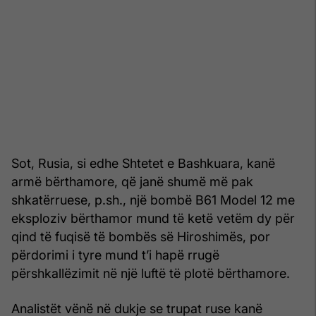
Sot, Rusia, si edhe Shtetet e Bashkuara, kanë
armë bërthamore, që janë shumë më pak
shkatërruese, p.sh., një bombë B61 Model 12 me
eksploziv bërthamor mund të ketë vetëm dy për
qind të fuqisë të bombës së Hiroshimës, por
përdorimi i tyre mund t’i hapë rrugë
përshkallëzimit në një luftë të plotë bërthamore.
Analistët vënë në dukje se trupat ruse kanë