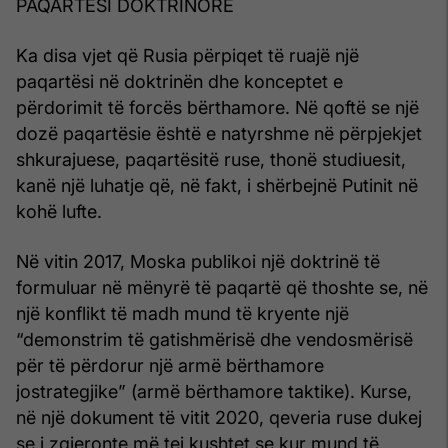
PAQARTËSI DOKTRINORE
Ka disa vjet që Rusia përpiqet të ruajë një
paqartësi në doktrinën dhe konceptet e
përdorimit të forcës bërthamore. Në qoftë se një
dozë paqartësie është e natyrshme në përpjekjet
shkurajuese, paqartësitë ruse, thonë studiuesit,
kanë një luhatje që, në fakt, i shërbejnë Putinit në
kohë lufte.
Në vitin 2017, Moska publikoi një doktrinë të
formuluar në mënyrë të paqartë që thoshte se, në
një konflikt të madh mund të kryente një
“demonstrim të gatishmërisë dhe vendosmërisë
për të përdorur një armë bërthamore
jostrategjike” (armë bërthamore taktike). Kurse,
në një dokument të vitit 2020, qeveria ruse dukej
se i zgjeronte më tej kushtet se kur mund të