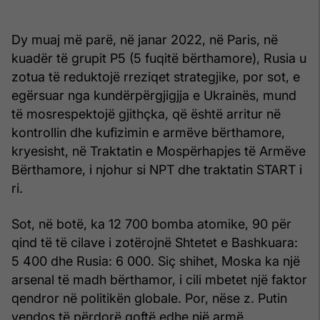
Dy muaj më parë, në janar 2022, në Paris, në
kuadër të grupit P5 (5 fuqitë bërthamore), Rusia u
zotua të reduktojë rreziqet strategjike, por sot, e
egërsuar nga kundërpërgjigjja e Ukrainës, mund
të mosrespektojë gjithçka, që është arritur në
kontrollin dhe kufizimin e armëve bërthamore,
kryesisht, në Traktatin e Mospërhapjes të Armëve
Bërthamore, i njohur si NPT dhe traktatin START i
ri.
Sot, në botë, ka 12 700 bomba atomike, 90 për
qind të të cilave i zotërojnë Shtetet e Bashkuara:
5 400 dhe Rusia: 6 000. Siç shihet, Moska ka një
arsenal të madh bërthamor, i cili mbetet një faktor
qendror në politikën globale. Por, nëse z. Putin
vendos të përdorë qoftë edhe një armë