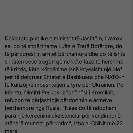
Deklarata publike e ministrit të Jashtëm, Lavrov
se, po të shpërthente Lufta e Tretë Botërore, do
të përdoreshin armët bërthamore dhe do të ishte
shkatërruese tregon që në këtë fazë të hershme
të krizës, këto kërcënime janë kryesisht një blof
për të detyruar Shtetet e Bashkuara dhe NATO-n
të kufizojnë mbështetjen e tyre për Ukrainën. Po
kështu, Dimitri Peskov, zëdhënësi i Kremlinit,
refuzon të përjashtojë përdorimin e armëve
bërthamore nga Rusia. “Nëse do të ndodhemi
para një kërcënimi ekzistencial për vendin tonë,
atëherë mund t’i përdorim”, i tha ai CNNit më 22
mars.