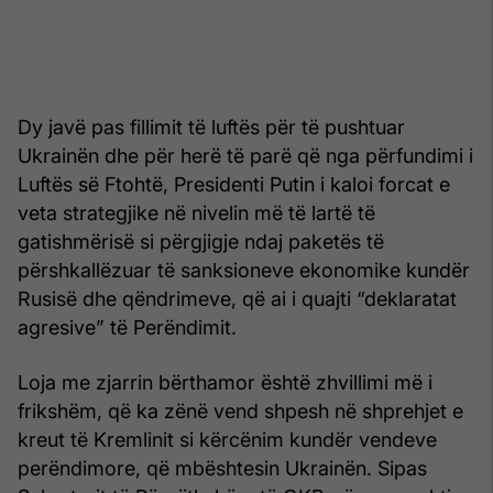
Dy javë pas fillimit të luftës për të pushtuar
Ukrainën dhe për herë të parë që nga përfundimi i
Luftës së Ftohtë, Presidenti Putin i kaloi forcat e
veta strategjike në nivelin më të lartë të
gatishmërisë si përgjigje ndaj paketës të
përshkallëzuar të sanksioneve ekonomike kundër
Rusisë dhe qëndrimeve, që ai i quajti “deklaratat
agresive” të Perëndimit.
Loja me zjarrin bërthamor është zhvillimi më i
frikshëm, që ka zënë vend shpesh në shprehjet e
kreut të Kremlinit si kërcënim kundër vendeve
perëndimore, që mbështesin Ukrainën. Sipas