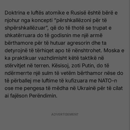
Doktrina e luftës atomike e Rusisë është bërë e
njohur nga koncepti “përshkallëzoni për të
shpërshkallëzuar”, që do të thotë se trupat e
shkatërruara do të godisnin me një armë
bërthamore për të hutuar agresorin dhe ta
detyrojnë të tërhiqet apo të nënshtrohet. Moska e
ka praktikuar vazhdimisht këtë taktikë në
stërvitjet në terren. Kësisoj, zoti Putin, do të
ndërmerrte një sulm të vetëm bërthamor nëse do
të përballej me luftime të kufizuara me NATO-n
ose me pengesa të mëdha në Ukrainë për të cilat
ai fajëson Perëndimin.