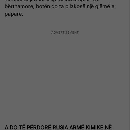
bërthamore, botën do ta pllakosë një gjëmë e
paparë.
A DO TË PËRDORË RUSIA ARMË KIMIKE NË