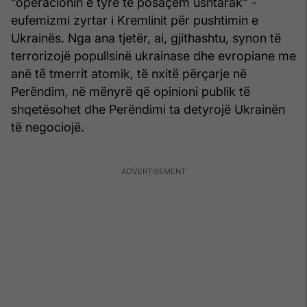
“operacionin e tyre të posaçëm ushtarak” -
eufemizmi zyrtar i Kremlinit për pushtimin e
Ukrainës. Nga ana tjetër, ai, gjithashtu, synon të
terrorizojë popullsinë ukrainase dhe evropiane me
anë të tmerrit atomik, të nxitë përçarje në
Perëndim, në mënyrë që opinioni publik të
shqetësohet dhe Perëndimi ta detyrojë Ukrainën
të negociojë.