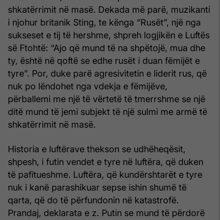
shkatërrimit në masë. Dekada më parë, muzikanti
i njohur britanik Sting, te kënga “Rusët”, një nga
sukseset e tij të hershme, shpreh logjikën e Luftës
së Ftohtë: “Ajo që mund të na shpëtojë, mua dhe
ty, është në qoftë se edhe rusët i duan fëmijët e
tyre”. Por, duke parë agresivitetin e liderit rus, që
nuk po lëndohet nga vdekja e fëmijëve,
përballemi me një të vërtetë të tmerrshme se një
ditë mund të jemi subjekt të një sulmi me armë të
shkatërrimit në masë.
Historia e luftërave thekson se udhëheqësit,
shpesh, i futin vendet e tyre në luftëra, që duken
të pafitueshme. Luftëra, që kundërshtarët e tyre
nuk i kanë parashikuar sepse ishin shumë të
qarta, që do të përfundonin në katastrofë.
Prandaj, deklarata e z. Putin se mund të përdorë