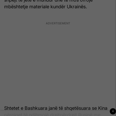
mbështetje materiale kundër Ukrainës.
Shtetet e Bashkuara janë të shqetësuara se Kina
×
përpiqet të ndihmojë drejtpërdrejt Rusinë me