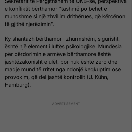
Sekretarit të Përgjithshëm të OKB-së, perspektiva
e konfliktit bërthamor “tashmë po bëhet e
mundshme si një zhvillim drithërues, që kërcënon
të gjithë njerëzimin”.
Ky shantazh bërthamor i zhurmshëm, sigurisht,
është një element i luftës psikologjike. Mundësia
për përdorimin e armëve bërthamore është
jashtëzakonisht e ulët, por nuk është zero dhe
madje mund të rritet nga ndonjë keqkuptim ose
provokim, që del jashtë kontrollit (U. Kühn,
Hamburg).