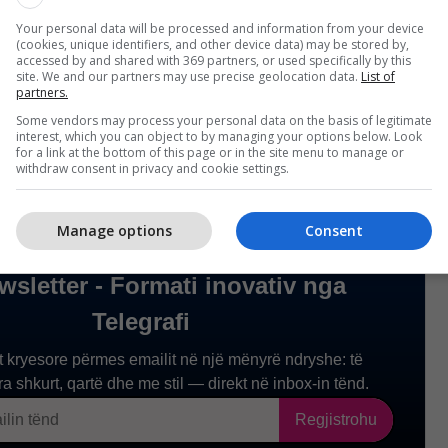
i/
Your personal data will be processed and information from your device
(cookies, unique identifiers, and other device data) may be stored by,
accessed by and shared with 369 partners, or used specifically by this
site. We and our partners may use precise geolocation data.
List of
partners.
Some vendors may process your personal data on the basis of legitimate
interest, which you can object to by managing your options below. Look
for a link at the bottom of this page or in the site menu to manage or
withdraw consent in privacy and cookie settings.
Manage options
Consent