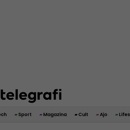
ech
Sport
Magazina
Cult
Ajo
Life