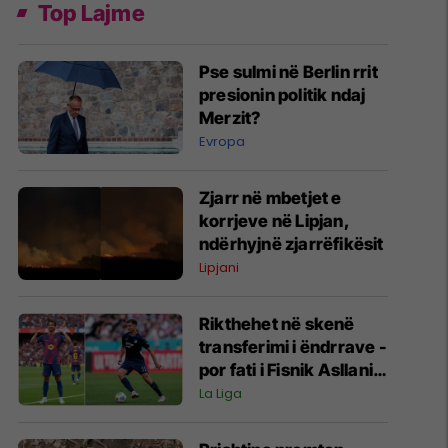
Top Lajme
Pse sulmi në Berlin rrit
presionin politik ndaj
Merzit?
Evropa
Zjarr në mbetjet e
korrjeve në Lipjan,
ndërhyjnë zjarrëfikësit
Lipjani
Rikthehet në skenë
transferimi i ëndrrave -
por fati i Fisnik Asllanit
vazhdon të varet nga
La Liga
Ferran Torres