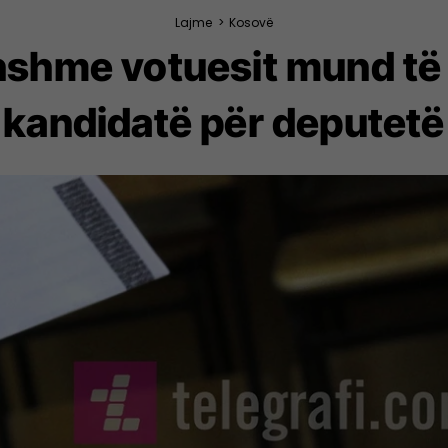
Lajme
>
Kosovë
hshme votuesit mund të 
kandidatë për deputetë