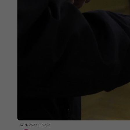
14:"Ridvan Slivova