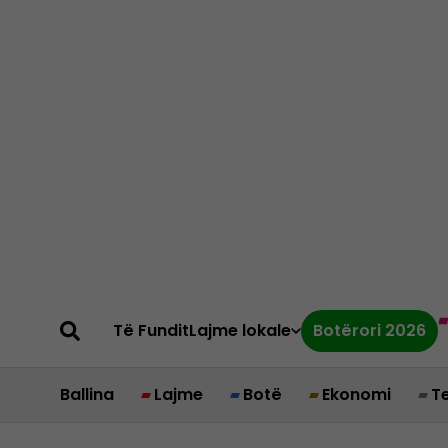
Të Fundit
Lajme lokale
Botërori 2026
Ballina
Lajme
Botë
Ekonomi
T