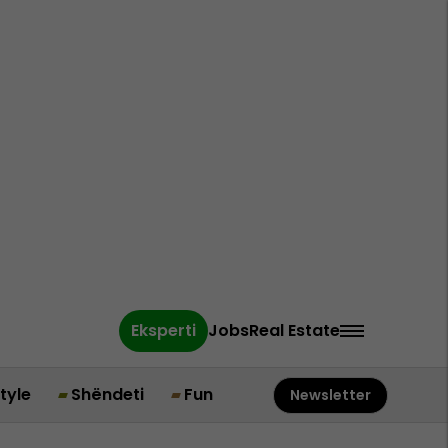
Eksperti
Jobs
Real Estate
style
Shëndeti
Fun
Newsletter