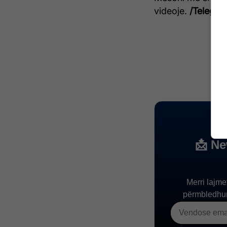
videoje.
/Telegraf