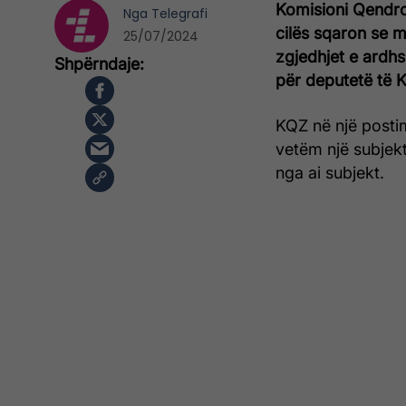
Komisioni Qendro
Nga
Telegrafi
cilës sqaron se m
25/07/2024
zgjedhjet e ardh
për deputetë të Ku
KQZ në një posti
vetëm një subjekt
nga ai subjekt.