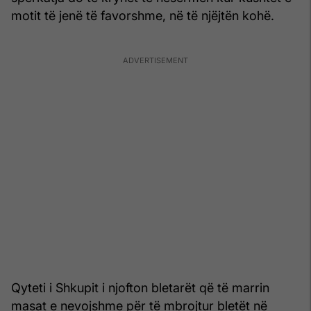
motit të jenë të favorshme, në të njëjtën kohë.
Qyteti i Shkupit i njofton bletarët që të marrin
masat e nevojshme për të mbrojtur bletët në