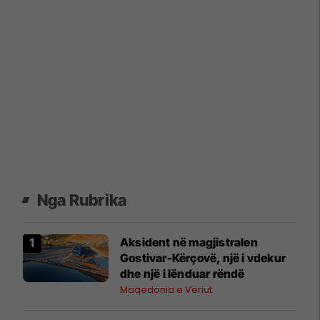
Nga Rubrika
Aksident në magjistralen
Gostivar-Kërçovë, një i vdekur
dhe një i lënduar rëndë
Maqedonia e Veriut