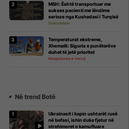
MSH: Është transportuar me
sukses pacienti me lëndime
serioze nga Kushadasi i Turqisë
Shëndetësi
Temperaturat ekstreme,
Xhemaili: Siguria e punëtorëve
duhet të jetë prioritet
Maqedonia e Veriut
Në trend Botë
Ukrainasit i kapin ushtarët rusë
në befasi, ishin duke fjetur në
strehimoret e kamufluara