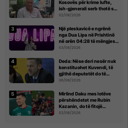
Kosovës për krime lufte,
ish-gjenerali serb thotë se
dikush e tradhtoi në
02/08/2026
Beograd
Një pleskavicë e ngrënë
nga Dua Lipa në Prishtinë
në orën 04:28 të mëngjesit
- dhe bota digjitale serbe
03/08/2026
shpall gjendjen e luftës
Deda: Nëse deri nesër nuk
konstituohet Kuvendi, të
gjithë deputetët do të
bëjnë shkelje të rëndë
06/08/2026
kushtetuese
Mirlind Daku mes lotëve
përshëndetet me Rubin
Kazanin, do të fitojë
miliona te Spartak Moska
02/08/2026