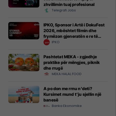
zhvillimin tuaj profesional
Telegrafi Jobs
IPKO, Sponsor i Artë i DokuFest
2026, mbështet filmin dhe
frymëzon gjeneratën e re të
krijuesve
IPKO
Pashtetat MEKA - zgjedhje
praktike për mëngjes, piknik
dhe rrugë
MEKA HALAL FOOD
A po don me rrnu n’deti?
Kursimet mund t’ju sjellin një
banesë
Banka Ekonomike