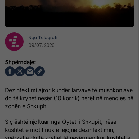
Nga
Telegrafi
09/07/2026
Dezinfektimi ajror kundër larvave të mushkonjave
do të kryhet nesër (10 korrik) herët në mëngjes në
zonën e Shkupit.
Siç është njoftuar nga Qyteti i Shkupit, nëse
kushtet e motit nuk e lejojnë dezinfektimin,
spërkatja do të kryhet të nesërmen kur kushtet e