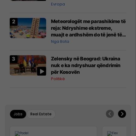
Evropa
Meteorologët me parashikime të
reja: Ndryshime ekstreme,
muajt e ardhshëm do të jenë të
pazakontë
Nga Bota
Zelensky në Beograd: Ukraina
nuk e ka ndryshuar qëndrimin
për Kosovën
Politikë
Jobs
Real Estate