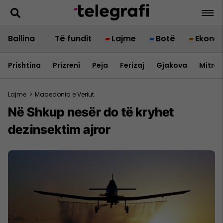
Ballina
Të fundit
Lajme
Botë
Ekono
Prishtina
Prizreni
Peja
Ferizaj
Gjakova
Mitrov
Lajme
>
Maqedonia e Veriut
Në Shkup nesër do të kryhet
dezinsektim ajror