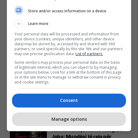
Store and/or access information on a device
Learn more
Your personal data will be processed and information from
your device (cookies, unique identifiers, and other device
data) may be stored by, accessed by and shared with 369
partners, or used specifically by this site. We and our partners
may use precise geolocation data.
List of partners.
Some vendors may process your personal data on the basis
of legitimate interest, which you can object to by managing
your options below. Look for a link at the bottom of this page
or in the site menu to manage or withdraw consent in privacy
and cookie settings.
Consent
Promo
Reklamo këtu
Manage options
Konkurset e javës në Telegrafi
Jobs: Mundësi të reja për