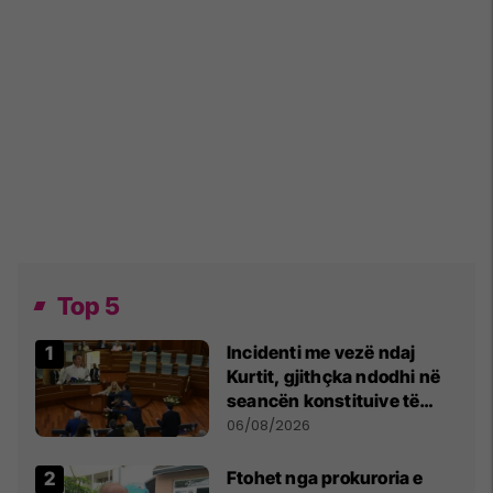
Top 5
Incidenti me vezë ndaj
Kurtit, gjithçka ndodhi në
seancën konstituive të
Kuvendit
06/08/2026
Ftohet nga prokuroria e