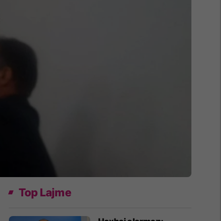
Top Lajme