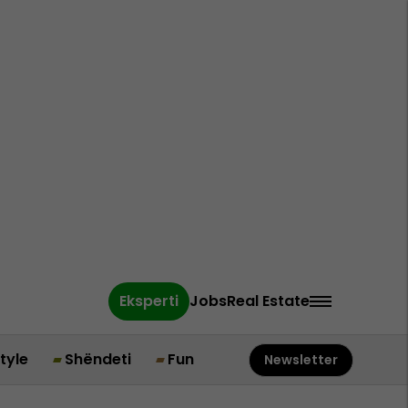
Eksperti
Jobs
Real Estate
style
Shëndeti
Fun
Newsletter