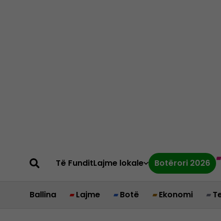
Të Fundit
Lajme lokale
Botërori 2026
Ballina
Lajme
Botë
Ekonomi
T