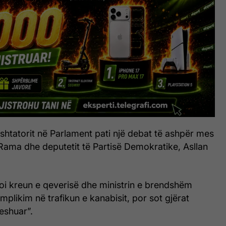
shtatorit në Parlament pati një debat të ashpër mes
 Rama dhe deputetit të Partisë Demokratike, Asllan
zoi kreun e qeverisë dhe ministrin e brendshëm
implikim në trafikun e kanabisit, por sot gjërat
eshuar”.