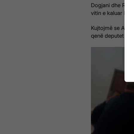
Dogjani dhe Rama
vitin e kaluar kur
Kujtojmë se Aslla
qenë deputet i Pa