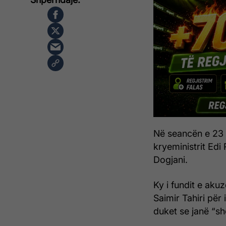
Në seancën e 23 
kryeministrit Edi
Dogjani.
Ky i fundit e aku
Saimir Tahiri për 
duket se janë “sh