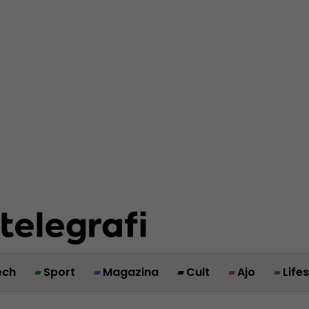
ech
Sport
Magazina
Cult
Ajo
Life