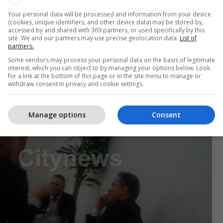
 janë përplasur disa herë në parlament, sidomos
Your personal data will be processed and information from your device
 nisi eksodi masiv i azilkërkuesve drejt Gjermanisë.
(cookies, unique identifiers, and other device data) may be stored by,
accessed by and shared with 369 partners, or used specifically by this
site. We and our partners may use precise geolocation data.
List of
n Dogjani, para se të bëhej deputet i PD-së, ka
partners.
rtisë Socialiste. /Tema/
Some vendors may process your personal data on the basis of legitimate
interest, which you can object to by managing your options below. Look
for a link at the bottom of this page or in the site menu to manage or
withdraw consent in privacy and cookie settings.
Manage options
Consent