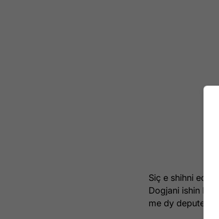
Siç e shihni edhe
Dogjani ishin bas
me dy deputetë të