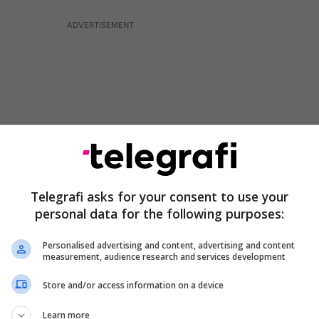
Telegrafi asks for your consent to use your
personal data for the following purposes:
Personalised advertising and content, advertising and content
measurement, audience research and services development
 në fotot ekskluzive që sjell Citynews, Rama dhe
hkë sot, në një tavolinë, në barin e Kuvendit, bashkë
Store and/or access information on a device
 tjerë të PD-së, Luçiano Boçin dhe Bedri Mihajn.
Learn more