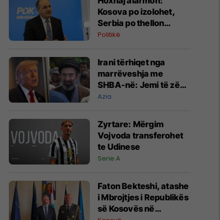
​Hoxhaj alarmon:
Kosova po izolohet,
Serbia po thellon
partneritetin strategjik
Politikë
me SHBA-në
Irani tërhiqet nga
marrëveshja me
SHBA-në: Jemi të zënë
duke mbrojtur vendin
Azia
Zyrtare: Mërgim
Vojvoda transferohet
te Udinese
Serie A
Faton Bekteshi, atashe
i Mbrojtjes i Republikës
së Kosovës në