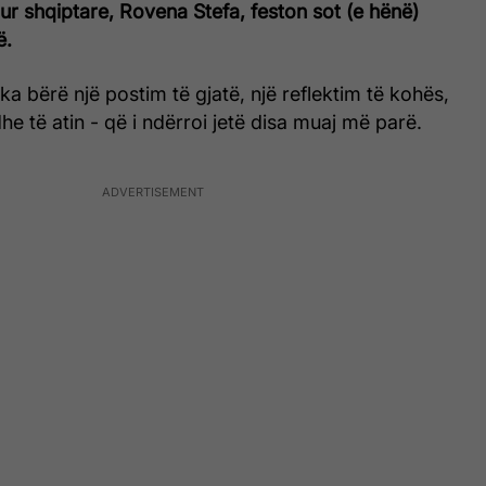
ur shqiptare, Rovena Stefa, feston sot (e hënë)
ë.
ka bërë një postim të gjatë, një reflektim të kohës,
he të atin - që i ndërroi jetë disa muaj më parë.