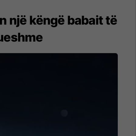
n një këngë babait të
sueshme