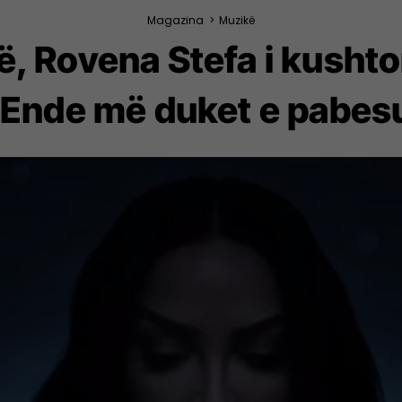
Magazina
>
Muzikë
të, Rovena Stefa i kushto
: Ende më duket e pabe