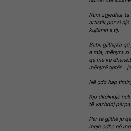
ndihet më shumë 
Kam zgjedhur ta n
artistik,por si n
kujtimin e tij.
Babi, gjithçka që
e mia, mënyra si 
që më ke dhënë.Do
mënyrë tjetër… je
Në çdo hap timin
Kjo ditëlindje nu
të vazhdoj përpa
Për të gjithë ju 
meje edhe në mom