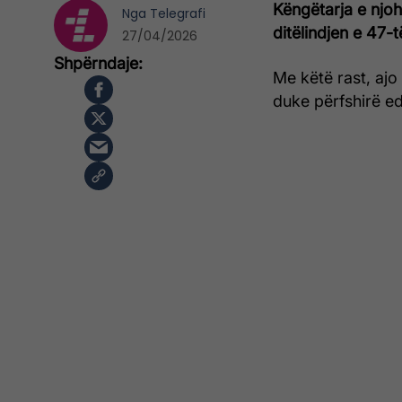
Këngëtarja e njoh
Nga
Telegrafi
ditëlindjen e 47-t
27/04/2026
Me këtë rast, ajo 
duke përfshirë ed