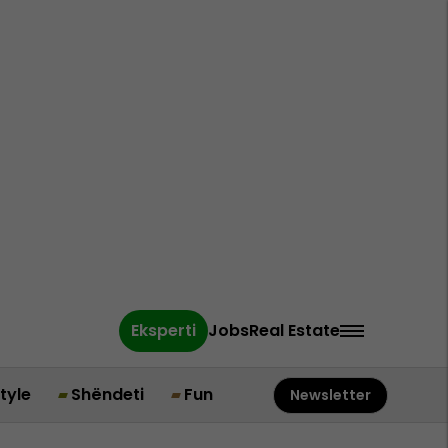
Eksperti
Jobs
Real Estate
style
Shëndeti
Fun
Newsletter