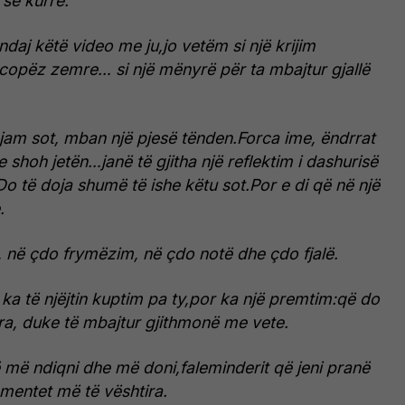
se kurrë.
daj këtë video me ju,jo vetëm si një krijim
jë copëz zemre… si një mënyrë për ta mbajtur gjallë
 jam sot, mban një pjesë tënden.Forca ime, ëndrrat
e shoh jetën…janë të gjitha një reflektim i dashurisë
 të doja shumë të ishe këtu sot.Por e di që në një
.
, në çdo frymëzim, në çdo notë dhe çdo fjalë.
k ka të njëjtin kuptim pa ty,por ka një premtim:që do
ra, duke të mbajtur gjithmonë me vete.
që më ndiqni dhe më doni,faleminderit që jeni pranë
entet më të vështira.