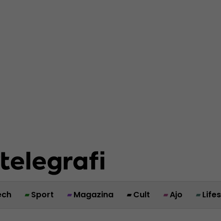
ech
Sport
Magazina
Cult
Ajo
Life