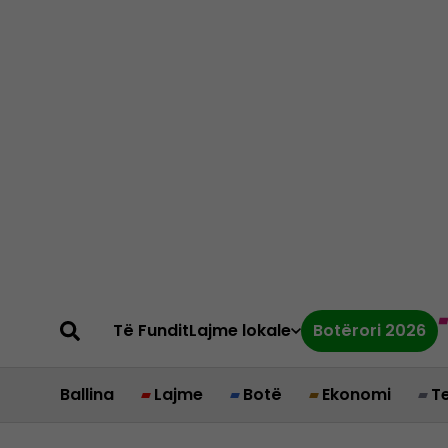
Të Fundit
Lajme lokale
Botërori 2026
Ballina
Lajme
Botë
Ekonomi
T