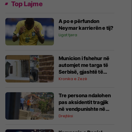
Top Lajme
A po e përfundon
Neymar karrierën e tij?
Ligat tjera
Municion i fshehur në
automjet me targa të
Serbisë, gjashtë të
arrestuar në Prishtinë
Kronika e Zezë
Tre persona ndalohen
pas aksidentit tragjik
në vendpunishte në
Prishtinë, Prokuroria
Drejtësi
nis hetimet