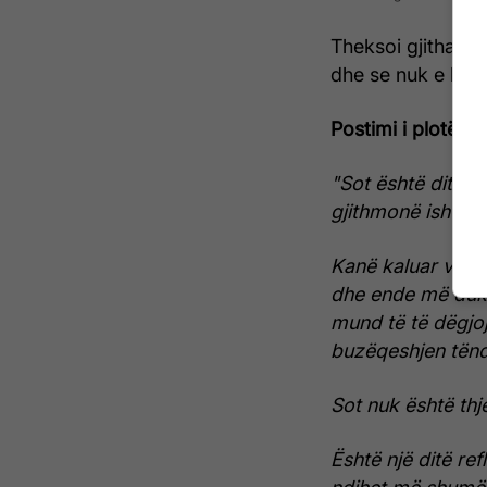
Theksoi gjithasht
dhe se nuk e be
Postimi i plotë n
"Sot është ditël
gjithmonë ishte a
Kanë kaluar vetë
dhe ende më duke
mund të të dëgjo
buzëqeshjen tënd
Sot nuk është thj
Është një ditë ref