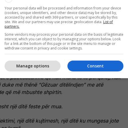
Your personal data will be processed and information from your device
u se sot më shumë se kurrë e ndjen mungesën e tij
(cookies, unique identifiers, and other device data) may be stored by,
accessed by and shared with 369 partners, or used specifically by this
son akoma që nuk është më.
site. We and our partners may use precise geolocation data.
List of
partners.
ë Instagram (pa ndërhyrje):
Some vendors may process your personal data on the basis of legitimate
interest, which you can object to by managing your options below. Look
for a link at the bottom of this page or in the site menu to manage or
indja ime…dhe për herë të parë, mungon një zë që
withdraw consent in privacy and cookie settings.
ty.
Manage options
Consent
m pak muaj që kur ti u largove nga kjo botë, babi…
t e pabesueshme që nuk mund të të përqafoj, nuk
j duke më thënë “Gëzuar ditëlindjen” me atë
e që më mbushte shpirtin.
esht një ditë feste për mua.
lektimi, një ditë kujtimesh, një ditë ku mungesa jote