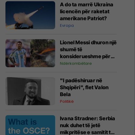
A do ta marrë Ukraina
licencën për raketat
amerikane Patriot?
Evropa
Lionel Messi dhuron një
shumë të
konsiderueshme për
zjarret në Madrid
Ndërkombëtare
"I padëshiruar në
Shqipëri", flet Valon
Bela
Politikë
Ivana Stradner: Serbia
nuk duhet të jetë
mikpritëse e samitit të