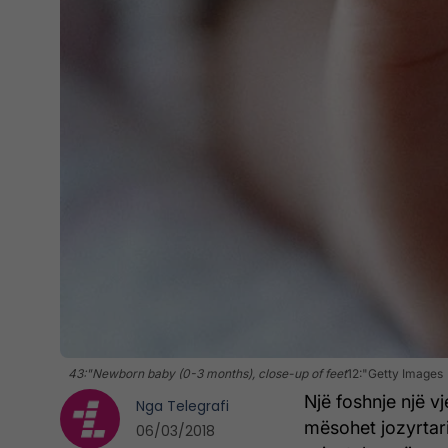
43:"Newborn baby (0-3 months), close-up of feet
12:"Getty Images
Një foshnje një v
Nga
Telegrafi
mësohet jozyrtari
06/03/2018