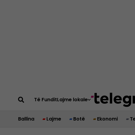
Të Fundit
Lajme lokale
Ballina
Lajme
Botë
Ekonomi
T