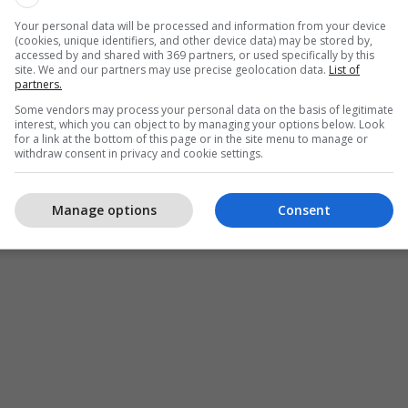
Your personal data will be processed and information from your device
(cookies, unique identifiers, and other device data) may be stored by,
accessed by and shared with 369 partners, or used specifically by this
site. We and our partners may use precise geolocation data.
List of
partners.
Some vendors may process your personal data on the basis of legitimate
interest, which you can object to by managing your options below. Look
for a link at the bottom of this page or in the site menu to manage or
withdraw consent in privacy and cookie settings.
Manage options
Consent