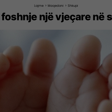
Lajme
>
Maqedoni
>
Shkupi
 foshnje një vjeçare në s