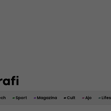
ech
Sport
Magazina
Cult
Ajo
Life