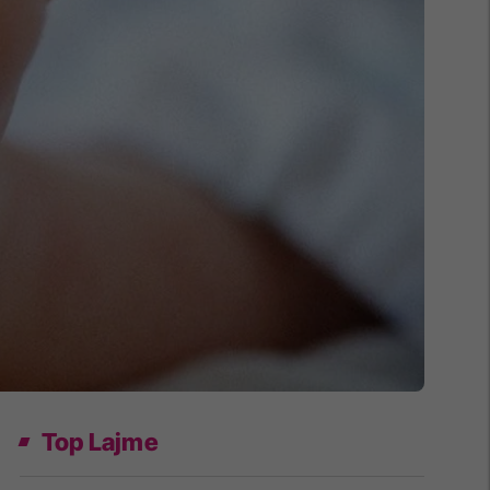
Top Lajme