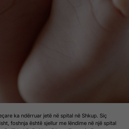
jeçare ka ndërruar jetë në spital në Shkup. Siç
sht, foshnja është sjellur me lëndime në një spital