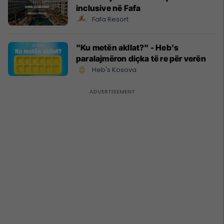
inclusive në Fafa
Fafa Resort
"Ku metën akllat?" - Heb’s
paralajmëron diçka të re për verën
Heb's Kosova