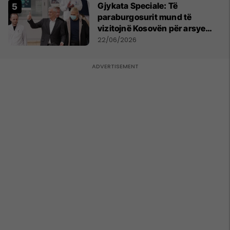
​Gjykata Speciale: Të
paraburgosurit mund të
vizitojnë Kosovën për arsye
humanitare
22/06/2026