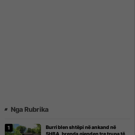
Nga Rubrika
Burri blen shtëpi në ankand në
SHBA, brenda gjenden tre trupa të