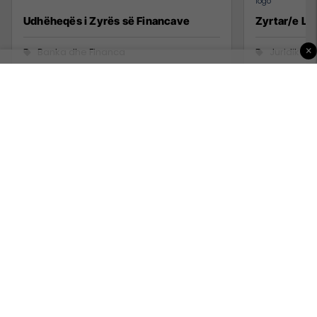
Udhëheqës i Zyrës së Financave
Zyrtar/e Lig
×
Banka dhe Financa
Juridike
Prishtine
Kosovë
2 Korrik 2026
1 Korrik 20