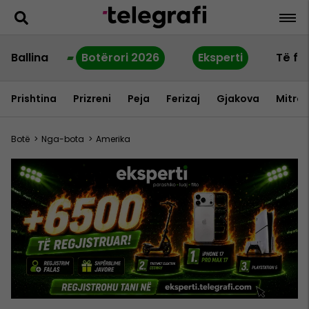
Ballina
Botërori 2026
Eksperti
Të fu
Prishtina
Prizreni
Peja
Ferizaj
Gjakova
Mitrov
Botë
>
Nga-bota
>
Amerika