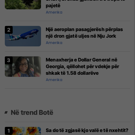
pajetë
Amerika
Një aeroplan pasagjerësh përplas
një dron gjatë uljes në Nju Jork
Amerika
Menaxherja e Dollar General në
Georgia, qëllohet për vdekje për
shkak të 1.58 dollarëve
Amerika
Në trend Botë
Sa do të zgjasë kjo valë e të nxehtit?