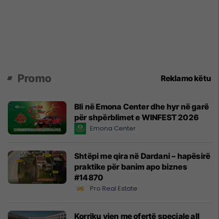
Promo
Reklamo këtu
Bli në Emona Center dhe hyr në garë
për shpërblimet e WINFEST 2026
Emona Center
Shtëpi me qira në Dardani – hapësirë
praktike për banim apo biznes
#14870
Pro Real Estate
Korriku vjen me ofertë speciale all