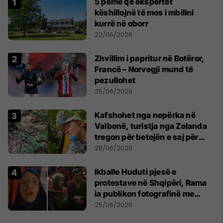
5 pemë që ekspertët
këshillojnë të mos i mbillni
kurrë në oborr
22/06/2026
Zhvillim i papritur në Botëror,
Francë – Norvegji mund të
pezullohet
25/06/2026
Kafshohet nga nepërka në
Valbonë, turistja nga Zelanda
tregon për betejën e saj për
mbijetesë
28/06/2026
Ikballe Huduti pjesë e
protestave në Shqipëri, Rama
ia publikon fotografinë me
Ahmadinejadin e Iranit
25/06/2026