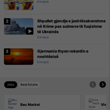
Evropa
Shpallet gjendje e jashtëzakonshme
në Krime pas sulmeve të fuqishme
të Ukrainës
Evropa
Gjermania thyen rekordin e
nxehtësisë
Evropa
Jobs
Real Estate
Bau Market
Viva 