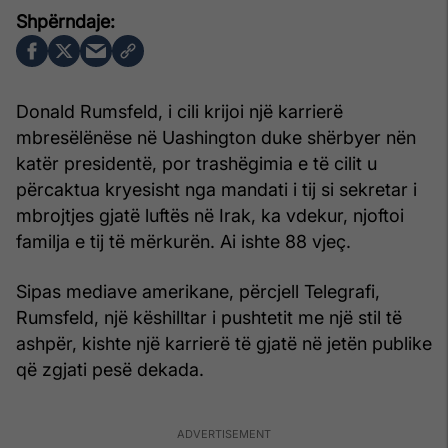
Donald Rumsfeld, i cili krijoi një karrierë
mbresëlënëse në Uashington duke shërbyer nën
katër presidentë, por trashëgimia e të cilit u
përcaktua kryesisht nga mandati i tij si sekretar i
mbrojtjes gjatë luftës në Irak, ka vdekur, njoftoi
familja e tij të mërkurën. Ai ishte 88 vjeç.
Sipas mediave amerikane, përcjell Telegrafi,
Rumsfeld, një këshilltar i pushtetit me një stil të
ashpër, kishte një karrierë të gjatë në jetën publike
që zgjati pesë dekada.