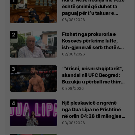
është çmimi që duhet ta
paguaj për t’u takuar e
bashkëbiseduar jam i
06/08/2026
lumtur ta bëj këtë
Ftohet nga prokuroria e
Kosovës për krime lufte,
ish-gjenerali serb thotë se
dikush e tradhtoi në
02/08/2026
Beograd
“Vrisni, vrisni shqiptarët”,
skandal në UFC Beograd:
Buzukja u përball me thirrje
anti-shqiptare nga
01/08/2026
tribunat
Një pleskavicë e ngrënë
nga Dua Lipa në Prishtinë
në orën 04:28 të mëngjesit
- dhe bota digjitale serbe
03/08/2026
shpall gjendjen e luftës