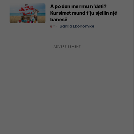
A po don me rrnu n’deti?
Kursimet mund t’ju sjellin një
banesë
Banka Ekonomike