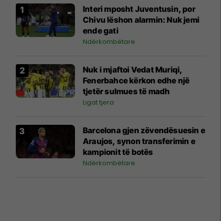
Interi mposht Juventusin, por
Chivu lëshon alarmin: Nuk jemi
ende gati
Ndërkombëtare
Nuk i mjaftoi Vedat Muriqi,
Fenerbahce kërkon edhe një
tjetër sulmues të madh
Ligat tjera
Barcelona gjen zëvendësuesin e
Araujos, synon transferimin e
kampionit të botës
Ndërkombëtare