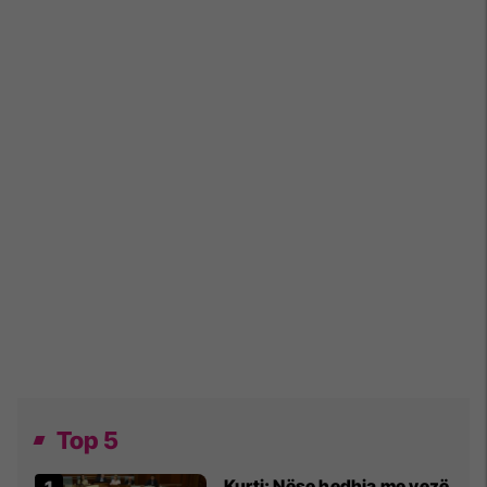
Top 5
Kurti: Nëse hedhja me vezë