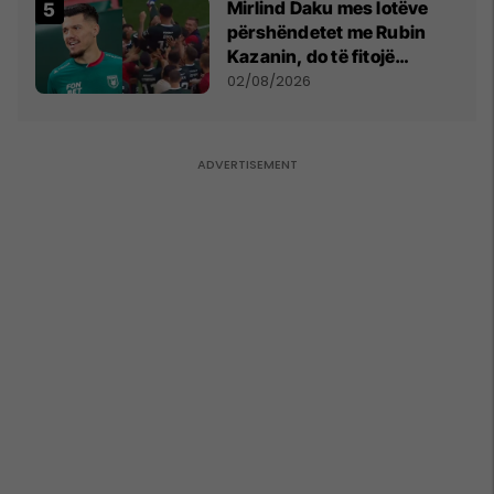
Mirlind Daku mes lotëve
përshëndetet me Rubin
Kazanin, do të fitojë
miliona te Spartak Moska
02/08/2026