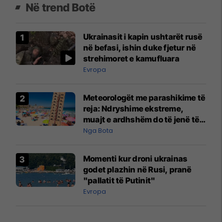
Në trend Botë
Ukrainasit i kapin ushtarët rusë
në befasi, ishin duke fjetur në
strehimoret e kamufluara
Evropa
Meteorologët me parashikime të
reja: Ndryshime ekstreme,
muajt e ardhshëm do të jenë të
pazakontë
Nga Bota
Momenti kur droni ukrainas
godet plazhin në Rusi, pranë
"pallatit të Putinit"
Evropa