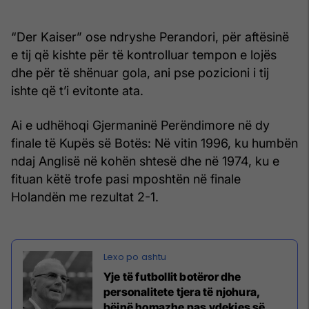
“Der Kaiser” ose ndryshe Perandori, për aftësinë
e tij që kishte për të kontrolluar tempon e lojës
dhe për të shënuar gola, ani pse pozicioni i tij
ishte që t’i evitonte ata.
Ai e udhëhoqi Gjermaninë Perëndimore në dy
finale të Kupës së Botës: Në vitin 1996, ku humbën
ndaj Anglisë në kohën shtesë dhe në 1974, ku e
fituan këtë trofe pasi mposhtën në finale
Holandën me rezultat 2-1.
Yje të futbollit botëror dhe
personalitete tjera të njohura,
bëjnë homazhe pas vdekjes së