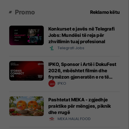
Promo
Reklamo këtu
Konkurset e javës në Telegrafi
Jobs: Mundësi të reja për
zhvillimin tuaj profesional
Telegrafi Jobs
IPKO, Sponsor i Artë i DokuFest
2026, mbështet filmin dhe
frymëzon gjeneratën e re të
krijuesve
IPKO
Pashtetat MEKA - zgjedhje
praktike për mëngjes, piknik
dhe rrugë
MEKA HALAL FOOD