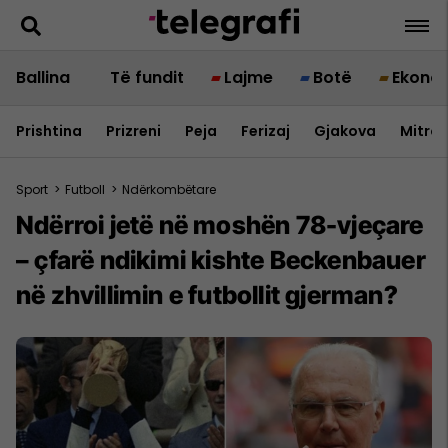
Ballina
Të fundit
Lajme
Botë
Ekono
Prishtina
Prizreni
Peja
Ferizaj
Gjakova
Mitrov
Sport
>
Futboll
>
Ndërkombëtare
Ndërroi jetë në moshën 78-vjeçare
– çfarë ndikimi kishte Beckenbauer
në zhvillimin e futbollit gjerman?