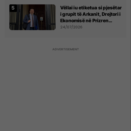
Vëllai iu etiketua si pjesëtar
i grupit të Arkanit, Drejtori i
Ekonomisë në Prizren
mohon pretendimet
24/07/2026