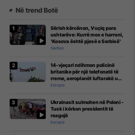
Në trend Botë
Sërish kërcënon, Vuçiq para
ushtarëve: Kurrë mos e harroni,
'Kosova është pjesë e Serbisë'
Serbia
14-vjeçari ndihmon policinë
britanike për një telefonatë të
rreme, aeroplanët luftarakë u
ngritën në ajër për të
Evropa
interceptuar fluturaken e Qatar
Airways që po shkonte drejt
Ukrainasit sulmohen në Poloni -
Mançesterit
Tusk i kërkon presidentit të
reagojë
Evropa