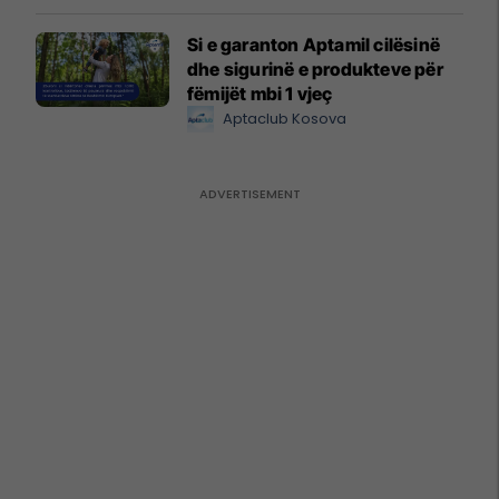
Si e garanton Aptamil cilësinë
dhe sigurinë e produkteve për
fëmijët mbi 1 vjeç
Aptaclub Kosova