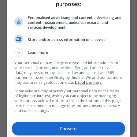
purposes:
Personalised advertising and content, advertising and
content measurement, audience research and
services development
Store and/or access information on a device
Learn more
Your personal data will be processed and information from
your device (cookies, unique identifiers, and other device
data) may be stored by, accessed by and shared with 369
partners, or used specifically by this site. We and our partners
may use precise geolocation data.
List of partners.
Klinika E Ortopedisë
Aparat
Mikroskopik
Some vendors may process your personal data on the basis
Ministria E Shendetesise
Qeveria E Kosoves
Qkuk
of legitimate interest, which you can object to by managing
your options below. Look for a link at the bottom of this page
or in the site menu to manage or withdraw consent in privacy
and cookie settings.
Consent