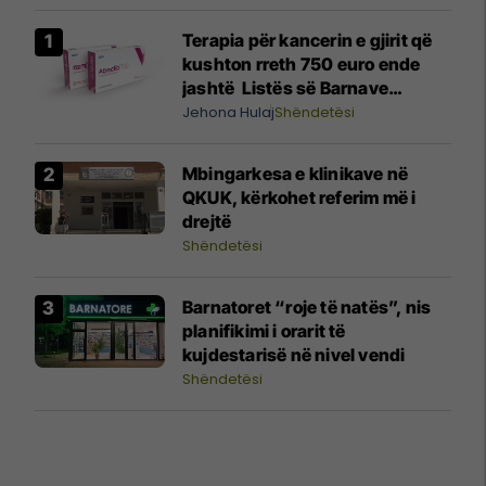
Terapia për kancerin e gjirit që
kushton rreth 750 euro ende
jashtë Listës së Barnave
Esenciale, përgjigjet MSH-ja
Jehona Hulaj
Shëndetësi
Mbingarkesa e klinikave në
QKUK, kërkohet referim më i
drejtë
Shëndetësi
Barnatoret “roje të natës”, nis
planifikimi i orarit të
kujdestarisë në nivel vendi
Shëndetësi