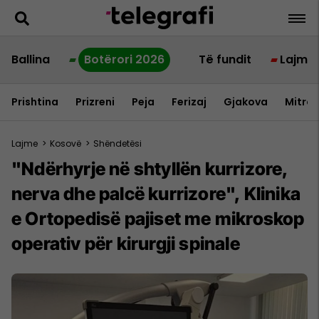
Ballina
Botërori 2026
Të fundit
Lajme
Prishtina
Prizreni
Peja
Ferizaj
Gjakova
Mitrov
Lajme
>
Kosovë
>
Shëndetësi
"Ndërhyrje në shtyllën kurrizore,
nerva dhe palcë kurrizore", Klinika
e Ortopedisë pajiset me mikroskop
operativ për kirurgji spinale