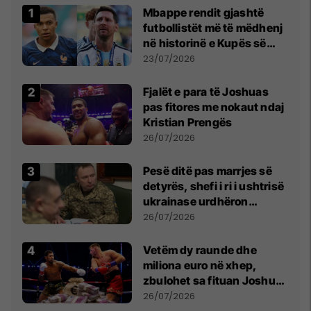
Mbappe rendit gjashtë
futbollistët më të mëdhenj
në historinë e Kupës së
Botës, Messi mbetet i dyti
23/07/2026
Fjalët e para të Joshuas
pas fitores me nokaut ndaj
Kristian Prengës
26/07/2026
Pesë ditë pas marrjes së
detyrës, shefi i ri i ushtrisë
ukrainase urdhëron
kontroll të madh
26/07/2026
Vetëm dy raunde dhe
miliona euro në xhep,
zbulohet sa fituan Joshua
e Prenga
26/07/2026