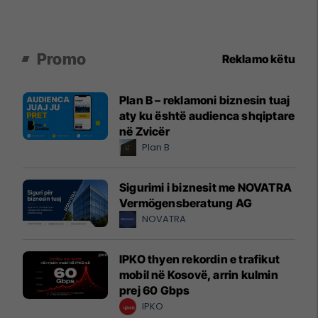
Promo
Reklamo këtu
Plan B – reklamoni biznesin tuaj
aty ku është audienca shqiptare
në Zvicër
Plan B
Sigurimi i biznesit me NOVATRA
Vermögensberatung AG
NOVATRA
IPKO thyen rekordin e trafikut
mobil në Kosovë, arrin kulmin
prej 60 Gbps
IPKO