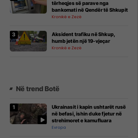
tërheqjes së parave nga
bankomati në Qendër të Shkupit
Kronikë e Zezë
Aksident trafiku në Shkup,
humb jetën një 19-vjeçar
Kronikë e Zezë
Në trend Botë
Ukrainasit i kapin ushtarët rusë
në befasi, ishin duke fjetur në
strehimoret e kamufluara
Evropa