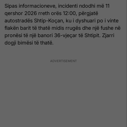
Sipas informacioneve, incidenti ndodhi më 11
qershor 2026 rreth orës 12:00, përgjatë
autostradës Shtip-Koçan, ku i dyshuari po i vinte
flakën barit të thatë midis rrugës dhe një fushe në
pronësi të një banori 36-vjeçar të Shtipit. Zjarri
dogji bimësi të thatë.