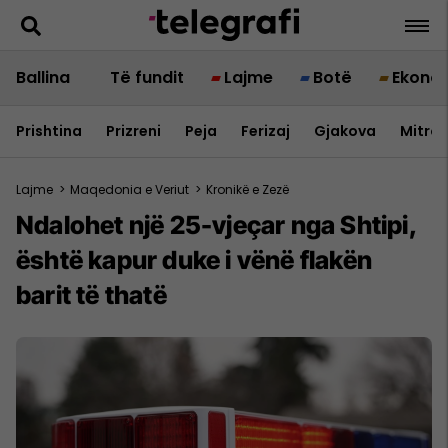
Ballina
Të fundit
Lajme
Botë
Ekono
Prishtina
Prizreni
Peja
Ferizaj
Gjakova
Mitrov
Lajme
>
Maqedonia e Veriut
>
Kronikë e Zezë
Ndalohet një 25-vjeçar nga Shtipi,
është kapur duke i vënë flakën
barit të thatë