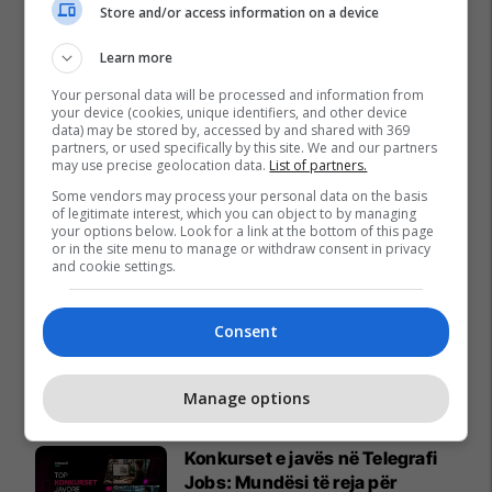
Store and/or access information on a device
Learn more
Your personal data will be processed and information from
your device (cookies, unique identifiers, and other device
data) may be stored by, accessed by and shared with 369
partners, or used specifically by this site. We and our partners
may use precise geolocation data.
List of partners.
Some vendors may process your personal data on the basis
of legitimate interest, which you can object to by managing
your options below. Look for a link at the bottom of this page
or in the site menu to manage or withdraw consent in privacy
and cookie settings.
Consent
Promo
Reklamo këtu
Manage options
Konkurset e javës në Telegrafi
Jobs: Mundësi të reja për