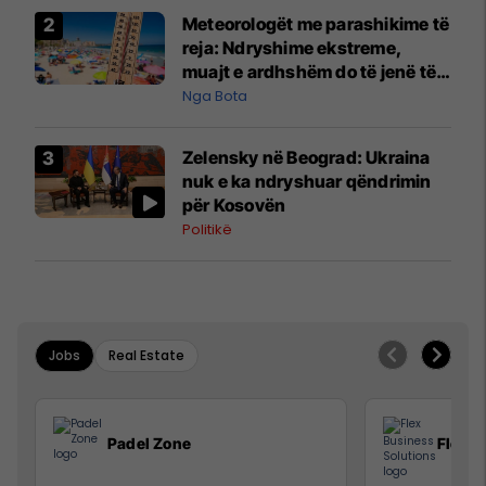
Meteorologët me parashikime të
reja: Ndryshime ekstreme,
muajt e ardhshëm do të jenë të
pazakontë
Nga Bota
Zelensky në Beograd: Ukraina
nuk e ka ndryshuar qëndrimin
për Kosovën
Politikë
Jobs
Real Estate
Padel Zone
Flex B