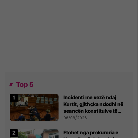
Top 5
Incidenti me vezë ndaj
Kurtit, gjithçka ndodhi në
seancën konstituive të
Kuvendit
06/08/2026
Ftohet nga prokuroria e