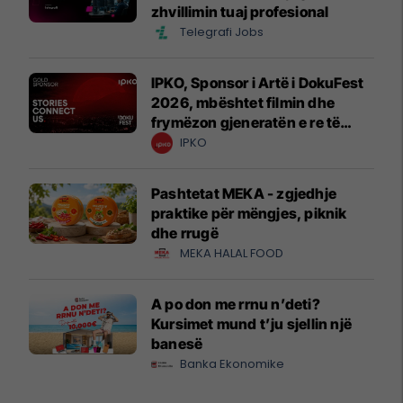
zhvillimin tuaj profesional
Telegrafi Jobs
IPKO, Sponsor i Artë i DokuFest
2026, mbështet filmin dhe
frymëzon gjeneratën e re të
krijuesve
IPKO
Pashtetat MEKA - zgjedhje
praktike për mëngjes, piknik
dhe rrugë
MEKA HALAL FOOD
A po don me rrnu n’deti?
Kursimet mund t’ju sjellin një
banesë
Banka Ekonomike