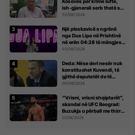
Kosovës për krime lufte,
ish-gjenerali serb thotë se
dikush e tradhtoi në
02/08/2026
Beograd
Një pleskavicë e ngrënë
nga Dua Lipa në Prishtinë
në orën 04:28 të mëngjesit
- dhe bota digjitale serbe
03/08/2026
shpall gjendjen e luftës
Deda: Nëse deri nesër nuk
konstituohet Kuvendi, të
gjithë deputetët do të
bëjnë shkelje të rëndë
06/08/2026
kushtetuese
“Vrisni, vrisni shqiptarët”,
skandal në UFC Beograd:
Buzukja u përball me thirrje
anti-shqiptare nga
01/08/2026
tribunat