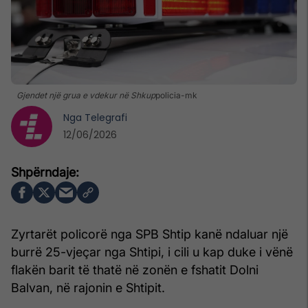
Gjendet një grua e vdekur në Shkup
policia-mk
Nga
Telegrafi
12/06/2026
Zyrtarët policorë nga SPB Shtip kanë ndaluar një
burrë 25-vjeçar nga Shtipi, i cili u kap duke i vënë
flakën barit të thatë në zonën e fshatit Dolni
Balvan, në rajonin e Shtipit.