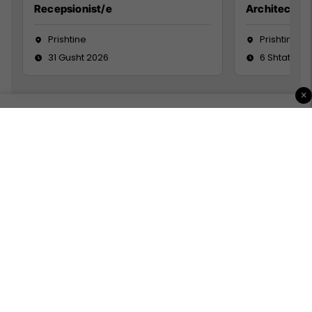
Recepsionist/e
Architect
Prishtine
Prishtinë
31 Gusht 2026
6 Shtator 2
×