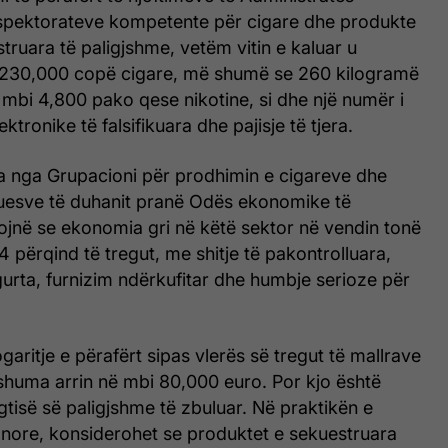
spektorateve kompetente për cigare dhe produkte
struara të paligjshme, vetëm vitin e kaluar u
 230,000 copë cigare, më shumë se 260 kilogramë
mbi 4,800 pako qese nikotine, si dhe një numër i
tronike të falsifikuara dhe pajisje të tjera.
a nga Grupacioni për prodhimin e cigareve dhe
esve të duhanit pranë Odës ekonomike të
jnë se ekonomia gri në këtë sektor në vendin tonë
4 përqind të tregut, me shitje të pakontrolluara,
urta, furnizim ndërkufitar dhe humbje serioze për
garitje e përafërt sipas vlerës së tregut të mallrave
shuma arrin në mbi 80,000 euro. Por kjo është
gtisë së paligjshme të zbuluar. Në praktikën e
ore, konsiderohet se produktet e sekuestruara