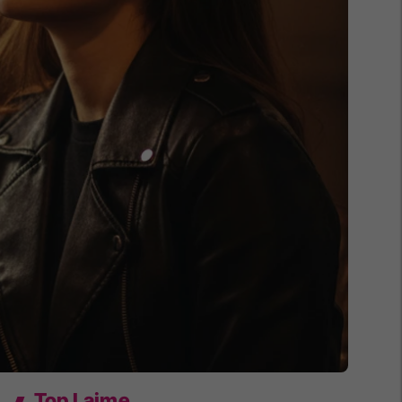
Top Lajme