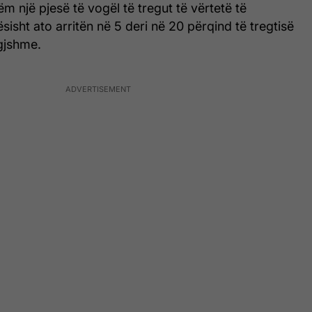
m një pjesë të vogël të tregut të vërtetë të
sisht ato arritën në 5 deri në 20 përqind të tregtisë
igjshme.