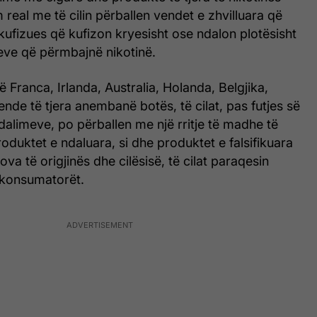
 real me të cilin përballen vendet e zhvilluara që
 kufizues që kufizon kryesisht ose ndalon plotësisht
eve që përmbajnë nikotinë.
ë Franca, Irlanda, Australia, Holanda, Belgjika,
de të tjera anembanë botës, të cilat, pas futjes së
alimeve, po përballen me një rritje të madhe të
roduktet e ndaluara, si dhe produktet e falsifikuara
ova të origjinës dhe cilësisë, të cilat paraqesin
r konsumatorët.