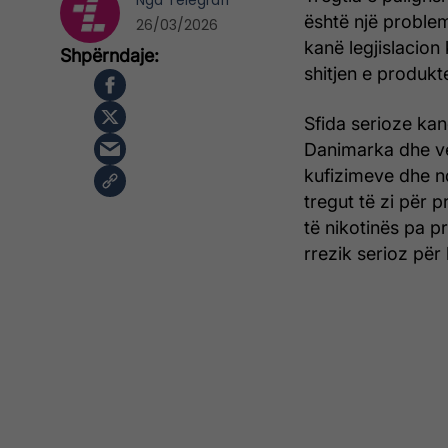
Nga
Telegrafi
është një problem
26/03/2026
kanë legjislacion
shitjen e produkt
Sfida serioze kan
Danimarka dhe ven
kufizimeve dhe nd
tregut të zi për p
të nikotinës pa pr
rrezik serioz pë