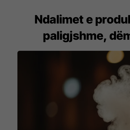
Ndalimet e produk
paligjshme, dëm