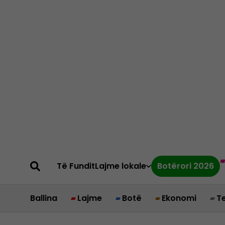
Të Fundit
Lajme lokale
Botërori 2026
Ballina
Lajme
Botë
Ekonomi
T