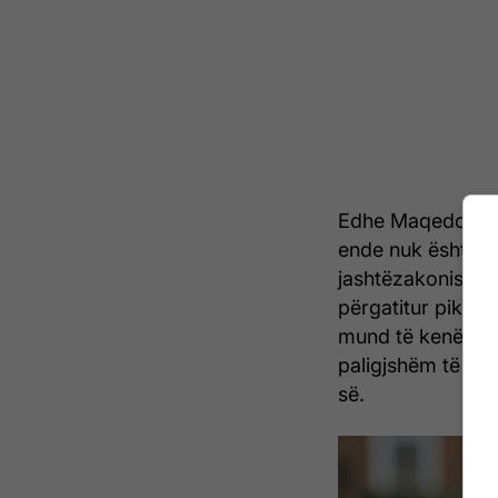
Edhe Maqedonia pë
ende nuk është në
jashtëzakonisht k
përgatitur pikëris
mund të kenë të n
paligjshëm të pr
së.