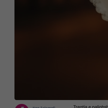
Tregtia e palighs