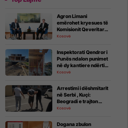
Agron Limani
emërohet kryesues të
Komisionit Qeveritar
për Persona të
Kosovë
Zhdukur
Inspektorati Qendror i
Punës ndalon punimet
në dy kantiere ndërtimi
në Prizren dhe
Kosovë
Suharekë
​Arrestimi i dëshmitarit
në Serbi , Kuçi:
Beogradi e trajton
zbulimin e së vërtetës
Kosovë
si akt spiunazhi,
frikësohet nga
​Dogana zbulon
zbardhja e varrezave