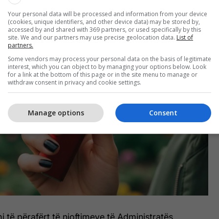
Your personal data will be processed and information from your device
(cookies, unique identifiers, and other device data) may be stored by,
accessed by and shared with 369 partners, or used specifically by this
site. We and our partners may use precise geolocation data.
List of
partners.
Some vendors may process your personal data on the basis of legitimate
interest, which you can object to by managing your options below. Look
for a link at the bottom of this page or in the site menu to manage or
withdraw consent in privacy and cookie settings.
Manage options
Consent
mi të përafërt të njoftimeve të Administratës