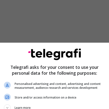
rballet me sfidën e tregtisë të paligjshme, e cila
 shkallën e vendeve me politika ligjore
ufizuese. Megjithatë, Ministria e Shëndetësisë ka
Telegrafi asks for your consent to use your
ht një zgjidhje të tillë ligjore me masa kufizuese që
personal data for the following purposes:
jëjtin efekt në ekonominë gri dhe tregun e
odukteve të duhanit, siç ka ndodhur në vendet e BE-
Personalised advertising and content, advertising and content
measurement, audience research and services development
Store and/or access information on a device
Learn more