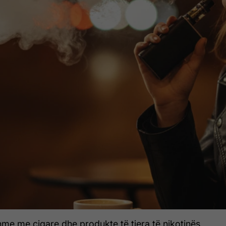
hme me cigare dhe produkte të tjera të nikotinës