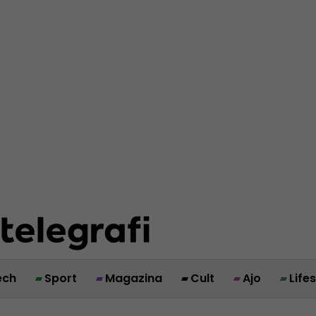
ech
Sport
Magazina
Cult
Ajo
Life