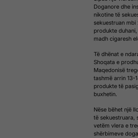
Doganore dhe in
nikotine të sekue
sekuestruan mbi
produkte duhani, 
madh cigaresh elek
Të dhënat e ndar
Shoqata e prodhu
Maqedonisë trego
tashmë arrin 13-1
produkte të pasig
buxhetin.
Nëse bëhet një llo
të sekuestruara, 
vetëm vlera e tre
shërbimeve dogan