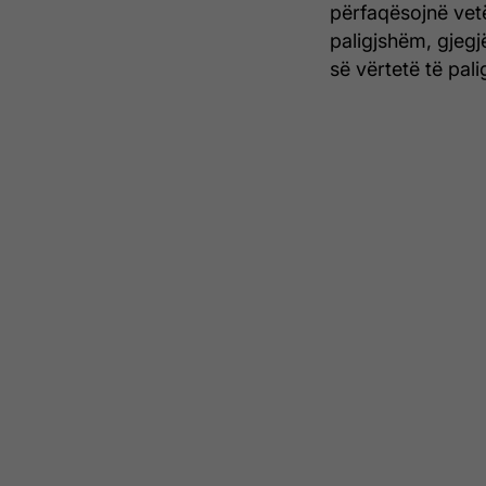
përfaqësojnë vetë
paligjshëm, gjegjë
së vërtetë të pal