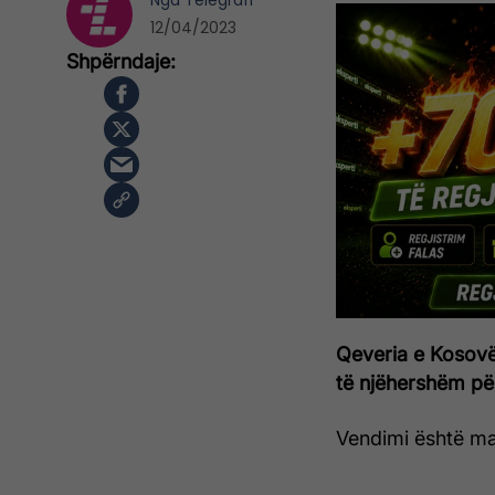
Nga
Telegrafi
12/04/2023
Qeveria e Kosovë
të njëhershëm për 
Vendimi është ma