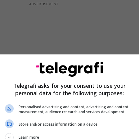
Telegrafi asks for your consent to use your
personal data for the following purposes:
 ndahen proporcionalisht për deputetët, të cilët
Personalised advertising and content, advertising and content
measurement, audience research and services development
 në Mbledhjen e Kuvendit të Kosovës më datë 2
më 7 shtator 1990, si dhe kanë vazhduar të marrin
Store and/or access information on a device
et e Kuvendit deri më datën 24 maj 1992”, thuhet në
Learn more
së.