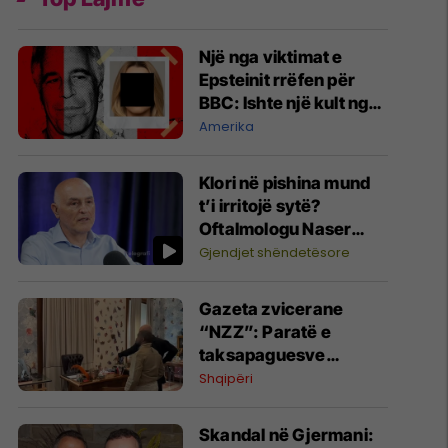
Një nga viktimat e
Epsteinit rrëfen për
BBC: Ishte një kult nga i
cili nuk kishte
Amerika
rrugëdalje
Klori në pishina mund
t’i irritojë sytë?
Oftalmologu Naser
Salihu tregon si të
Gjendjet shëndetësore
mbroheni
Gazeta zvicerane
“NZZ”: Paratë e
taksapaguesve
shqiptarë për Kanye
Shqipëri
West - reperi i
skandaleve ndez edhe
Skandal në Gjermani:
më tej zemërimin