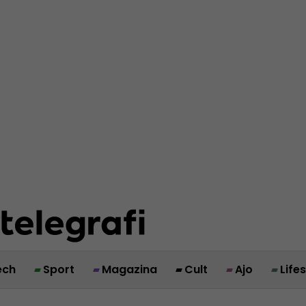
ech
Sport
Magazina
Cult
Ajo
Life