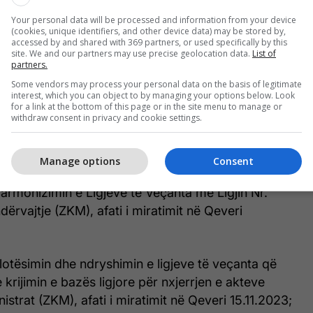
Your personal data will be processed and information from your device
(cookies, unique identifiers, and other device data) may be stored by,
et nga mbledhja e 138-të e Qeverisë:
accessed by and shared with 369 partners, or used specifically by this
site. We and our partners may use precise geolocation data.
List of
partners.
kës së Kosovës ka zhvilluar mbledhjen e saj të
Some vendors may process your personal data on the basis of legitimate
n ka:
interest, which you can object to by managing your options below. Look
for a link at the bottom of this page or in the site menu to manage or
withdraw consent in privacy and cookie settings.
yshuar Programin Legjislativ të Qeverisë së
ovës për vitin 2023 duke shtuar projektligjet si në
Manage options
Consent
 Harmonizimin e Ligjeve të Veçanta me Ligjin Nr.
ërvajtje (ZKM), afati i miratimit në Qeveri
 plotësimin dhe ndryshimin e ligjeve të veçanta që
krijimin e bazës ligjore për nxjerrjen e akteve
istrat (ZKM), afati i miratimit në Qeveri 15.11.2023;