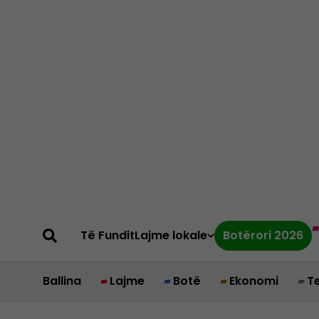
Të Fundit
Lajme lokale
Botërori 2026
Ballina
Lajme
Botë
Ekonomi
T