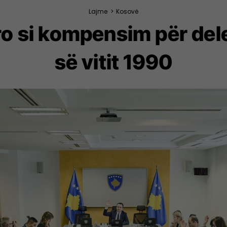
Lajme
>
Kosovë
o si kompensim për deleg
së vitit 1990