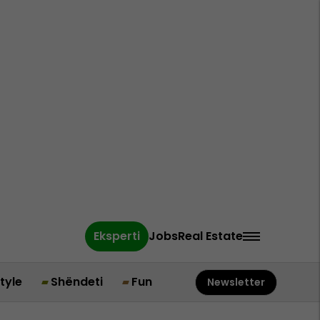
Eksperti
Jobs
Real Estate
style
Shëndeti
Fun
Newsletter