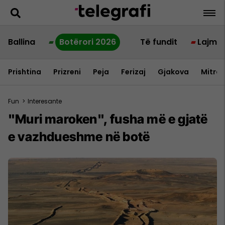
Ballina
Botërori 2026
Të fundit
Lajme
Prishtina
Prizreni
Peja
Ferizaj
Gjakova
Mitrov
Fun
>
Interesante
"Muri maroken", fusha më e gjatë
e vazhdueshme në botë