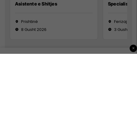
Asistente e Shitjes
Specialist Mi
Prishtinë
Ferizaj
8 Gusht 2026
3 Gusht 20
×