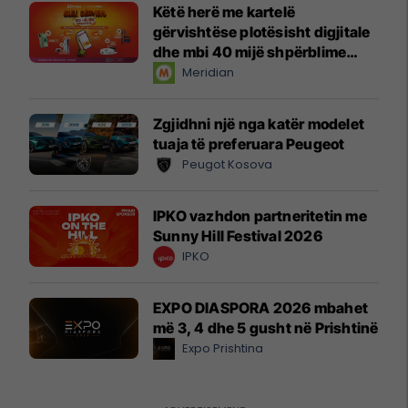
Këtë herë me kartelë
gërvishtëse plotësisht digjitale
dhe mbi 40 mijë shpërblime
instant!
Meridian
Zgjidhni një nga katër modelet
tuaja të preferuara Peugeot
Peugot Kosova
IPKO vazhdon partneritetin me
Sunny Hill Festival 2026
IPKO
EXPO DIASPORA 2026 mbahet
më 3, 4 dhe 5 gusht në Prishtinë
Expo Prishtina