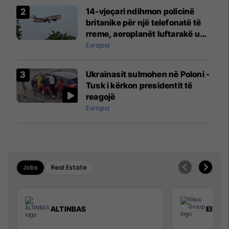
14-vjeçari ndihmon policinë
britanike për një telefonatë të
rreme, aeroplanët luftarakë u
ngritën në ajër për të
Evropa
interceptuar fluturaken e Qatar
Airways që po shkonte drejt
Ukrainasit sulmohen në Poloni -
Mançesterit
Tusk i kërkon presidentit të
reagojë
Evropa
Jobs
Real Estate
ALTINBAS
Elkos