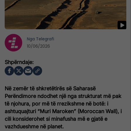
Nga
Telegrafi
10/06/2026
Në zemër të shkretëtirës së Saharasë
Perëndimore ndodhet një nga strukturat më pak
të njohura, por më të rrezikshme në botë: i
ashtuquajturi “Muri Maroken” (Moroccan Wall), i
cili konsiderohet si minafusha më e gjatë e
vazhdueshme në planet.