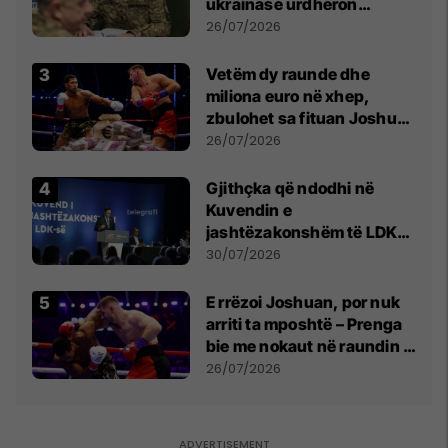
ukrainase urdhëron
kontroll të madh
26/07/2026
Vetëm dy raunde dhe
miliona euro në xhep,
zbulohet sa fituan Joshua
e Prenga
26/07/2026
Gjithçka që ndodhi në
Kuvendin e
jashtëzakonshëm të LDK-
së
30/07/2026
E rrëzoi Joshuan, por nuk
arriti ta mposhtë – Prenga
bie me nokaut në raundin e
dytë
26/07/2026