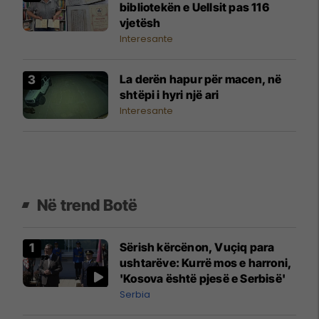
bibliotekën e Uellsit pas 116
vjetësh
Interesante
La derën hapur për macen, në
shtëpi i hyri një ari
Interesante
Në trend Botë
Sërish kërcënon, Vuçiq para
ushtarëve: Kurrë mos e harroni,
'Kosova është pjesë e Serbisë'
Serbia