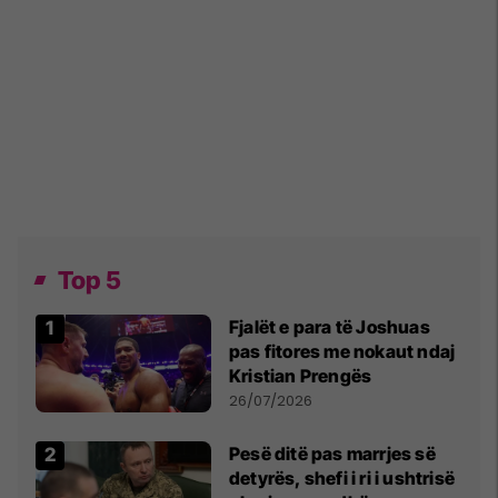
Top 5
Fjalët e para të Joshuas
pas fitores me nokaut ndaj
Kristian Prengës
26/07/2026
Pesë ditë pas marrjes së
detyrës, shefi i ri i ushtrisë