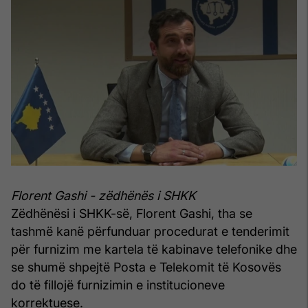
Florent Gashi - zëdhënës i SHKK
Zëdhënësi i SHKK-së, Florent Gashi, tha se
tashmë kanë përfunduar procedurat e tenderimit
për furnizim me kartela të kabinave telefonike dhe
se shumë shpejtë Posta e Telekomit të Kosovës
do të fillojë furnizimin e institucioneve
korrektuese.