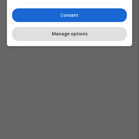
Burgjet E Kosovës
Florent Gashi
Shkk
Ptk
Consent
Manage options