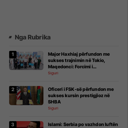
Nga Rubrika
Major Haxhiaj përfundon me
sukses trajnimin në Tokio,
Maqedonci: Forcimi i
kapaciteteve të FSK-së prioritet
Siguri
Oficeri i FSK-së përfundon me
sukses kursin prestigjioz në
SHBA
Siguri
Islami: Serbia po vazhdon luftën