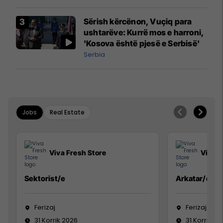
Sërish kërcënon, Vuçiq para
ushtarëve: Kurrë mos e harroni,
'Kosova është pjesë e Serbisë'
Serbia
Jobs
Real Estate
Viva Fresh Store
Viva F
Sektorist/e
Arkatar/e
Ferizaj
Ferizaj
31 Korrik 2026
31 Korrik 20