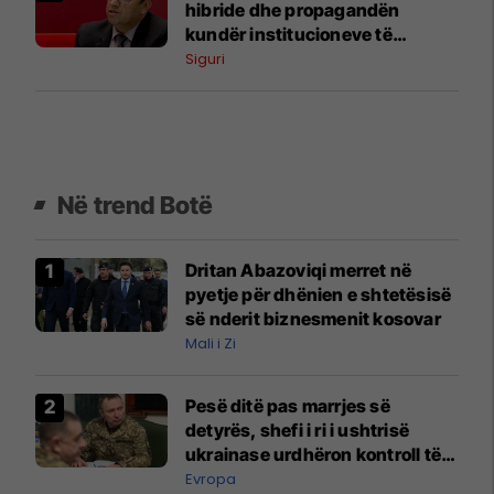
hibride dhe propagandën
kundër institucioneve të
Kosovës
Siguri
Në trend Botë
Dritan Abazoviqi merret në
pyetje për dhënien e shtetësisë
së nderit biznesmenit kosovar
Mali i Zi
Pesë ditë pas marrjes së
detyrës, shefi i ri i ushtrisë
ukrainase urdhëron kontroll të
madh
Evropa