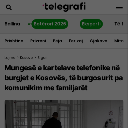
Ballina
Botërori 2026
Eksperti
Të fu
Prishtina
Prizreni
Peja
Ferizaj
Gjakova
Mitrov
Lajme
>
Kosove
>
Siguri
Mungesë e kartelave telefonike në
burgjet e Kosovës, të burgosurit pa
komunikim me familjarët