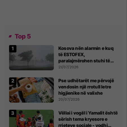
Top 5
Kosova nën alarmin e kuq
të ESTOFEX,
paralajmërohen stuhi të
fuqishme me breshër dhe
21/07/2026
erëra të forta
Pse udhëtarët me përvojë
vendosin një rrotull letre
higjienike në valixhe
20/07/2026
Vëllai i vogël i Yamalit është
sërish tema kryesore e
rrjeteve sociale - vodhi