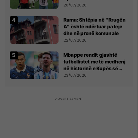
vëmendjen pas finales së
20/07/2026
Kupës së Botës
Rama: Shtëpia në "Rrugën
A" është ndërtuar pa leje
dhe në pronë komunale
22/07/2026
Mbappe rendit gjashtë
futbollistët më të mëdhenj
në historinë e Kupës së
Botës, Messi mbetet i dyti
23/07/2026