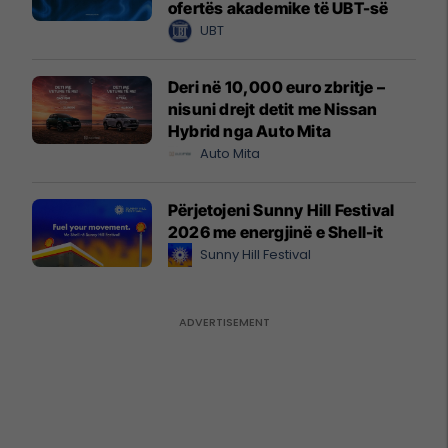
ofertës akademike të UBT-së
UBT
Deri në 10,000 euro zbritje –
nisuni drejt detit me Nissan
Hybrid nga Auto Mita
Auto Mita
Përjetojeni Sunny Hill Festival
2026 me energjinë e Shell-it
Sunny Hill Festival