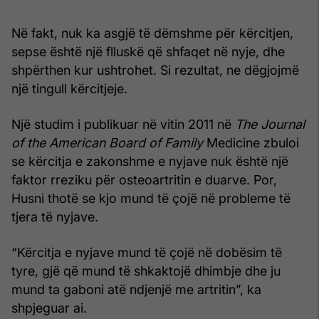
Në fakt, nuk ka asgjë të dëmshme për kërcitjen,
sepse është një flluskë që shfaqet në nyje, dhe
shpërthen kur ushtrohet. Si rezultat, ne dëgjojmë
një tingull kërcitjeje.
Një studim i publikuar në vitin 2011 në
The Journal
of the American Board of Family
Medicine zbuloi
se kërcitja e zakonshme e nyjave nuk është një
faktor rreziku për osteoartritin e duarve. Por,
Husni thotë se kjo mund të çojë në probleme të
tjera të nyjave.
“Kërcitja e nyjave mund të çojë në dobësim të
tyre, gjë që mund të shkaktojë dhimbje dhe ju
mund ta gaboni atë ndjenjë me artritin”, ka
shpjeguar ai.