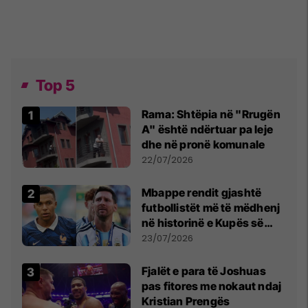
Top 5
Rama: Shtëpia në "Rrugën
A" është ndërtuar pa leje
dhe në pronë komunale
22/07/2026
Mbappe rendit gjashtë
futbollistët më të mëdhenj
në historinë e Kupës së
Botës, Messi mbetet i dyti
23/07/2026
Fjalët e para të Joshuas
pas fitores me nokaut ndaj
Kristian Prengës