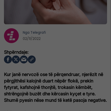
Nga
Telegrafi
02/11/2022
Kur janë nervozë ose të përqendruar, njerëzit në
përgjithësi kalojnë duart nëpër flokë, prekin
fytyrat, kafshojnë thonjtë, trokasin këmbët,
shtrëngojnë buzët dhe kërcasin kyçet e tyre.
Shumë pyesin nëse mund të ketë pasoja negative.