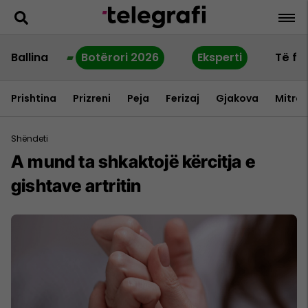
Ballina
Botërori 2026
Eksperti
Të fu
Prishtina
Prizreni
Peja
Ferizaj
Gjakova
Mitrov
Shëndeti
A mund ta shkaktojë kërcitja e
gishtave artritin