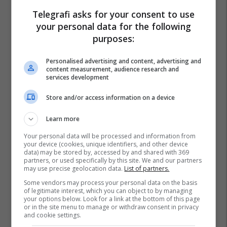
Telegrafi asks for your consent to use
your personal data for the following
purposes:
Personalised advertising and content, advertising and
content measurement, audience research and
services development
Store and/or access information on a device
Learn more
Your personal data will be processed and information from
your device (cookies, unique identifiers, and other device
data) may be stored by, accessed by and shared with 369
partners, or used specifically by this site. We and our partners
may use precise geolocation data.
List of partners.
Some vendors may process your personal data on the basis
of legitimate interest, which you can object to by managing
your options below. Look for a link at the bottom of this page
or in the site menu to manage or withdraw consent in privacy
and cookie settings.
Osteoartriti
Artriti
Nyjat
Kërcitja E Nyjeve