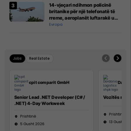
14-vjeçari ndihmon policinë
britanike për një telefonatë të
rreme, aeroplanët luftarakë u
ngritën në ajër për të
Evropa
interceptuar fluturaken e Qatar
Airways që po shkonte drejt
Mançesterit
Jobs
Real Estate
cpit comparit GmbH
Dardan
Senior Lead .NET Developer (C# /
Vozitës me K
.NET) 4-Day Workweek
Prishtinë
Prishtinë
13 Gusht 20
5 Gusht 2026