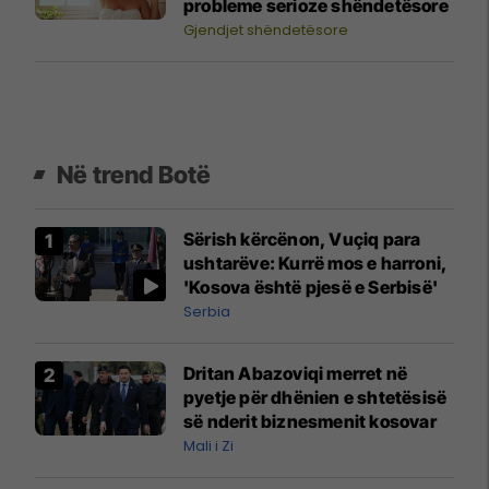
probleme serioze shëndetësore
Gjendjet shëndetësore
Në trend Botë
Sërish kërcënon, Vuçiq para
ushtarëve: Kurrë mos e harroni,
'Kosova është pjesë e Serbisë'
Serbia
Dritan Abazoviqi merret në
pyetje për dhënien e shtetësisë
së nderit biznesmenit kosovar
Mali i Zi