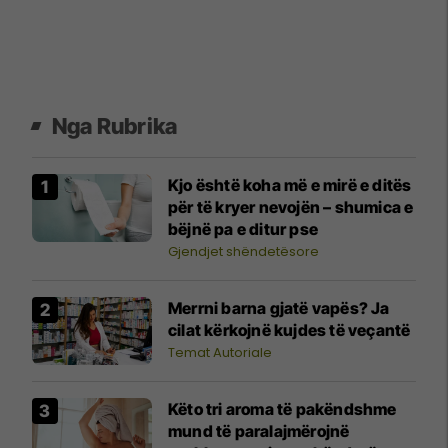
Nga Rubrika
Kjo është koha më e mirë e ditës
për të kryer nevojën – shumica e
bëjnë pa e ditur pse
Gjendjet shëndetësore
Merrni barna gjatë vapës? Ja
cilat kërkojnë kujdes të veçantë
Temat Autoriale
Këto tri aroma të pakëndshme
mund të paralajmërojnë