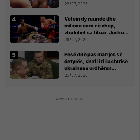
26/07/2026
Vetëm dy raunde dhe
miliona euro në xhep,
zbulohet sa fituan Joshua
e Prenga
26/07/2026
Pesë ditë pas marrjes së
detyrës, shefi i ri i ushtrisë
ukrainase urdhëron
kontroll të madh
26/07/2026