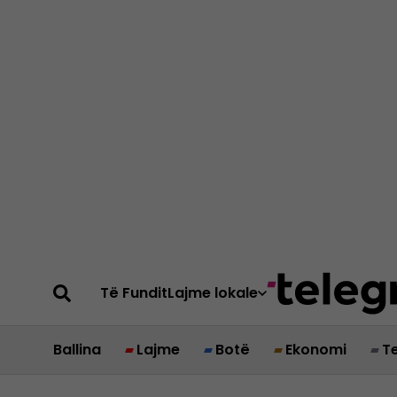
Të Fundit
Lajme lokale
Ballina
Lajme
Botë
Ekonomi
T