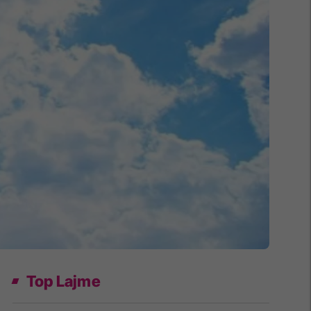
Top Lajme