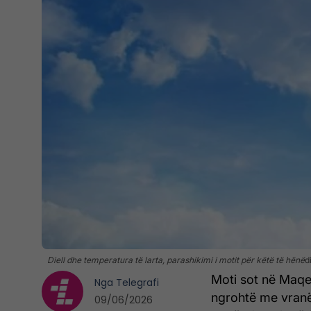
Diell dhe temperatura të larta, parashikimi i motit për këtë të hënë
d
Moti sot në Maqed
Nga
Telegrafi
ngrohtë me vranës
09/06/2026