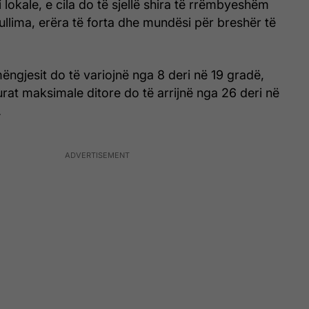
okale, e cila do të sjellë shira të rrëmbyeshëm
ullima, erëra të forta dhe mundësi për breshër të
ngjesit do të variojnë nga 8 deri në 19 gradë,
at maksimale ditore do të arrijnë nga 26 deri në
.