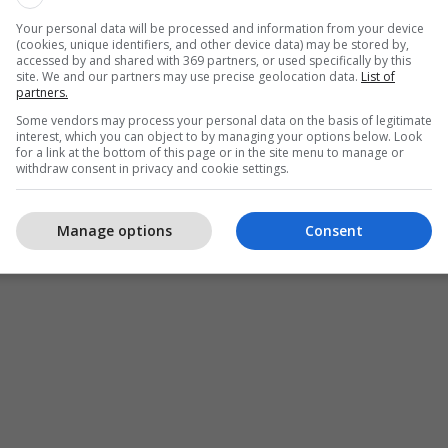
Your personal data will be processed and information from your device
(cookies, unique identifiers, and other device data) may be stored by,
accessed by and shared with 369 partners, or used specifically by this
site. We and our partners may use precise geolocation data.
List of
partners.
Some vendors may process your personal data on the basis of legitimate
interest, which you can object to by managing your options below. Look
for a link at the bottom of this page or in the site menu to manage or
withdraw consent in privacy and cookie settings.
Manage options
Consent