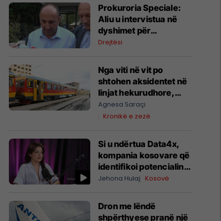
Prokuroria Speciale:
Aliu u intervistua në
dyshimet për
keqpërdorim të
Drejtësi
detyrës zyrtare
Nga viti në vit po
shtohen aksidentet në
linjat hekurudhore,
kërkohen masa
Agnesa Saraçi
urgjente për sigurinë
Kronikë e zezë
në vendkalime
Si u ndërtua Data4x,
kompania kosovare që
identifikoi potencialin
prej 1 miliard eurosh
Jehona Hulaj
Kosovë
për prodhimin lokal
Dron me lëndë
shpërthyese pranë një