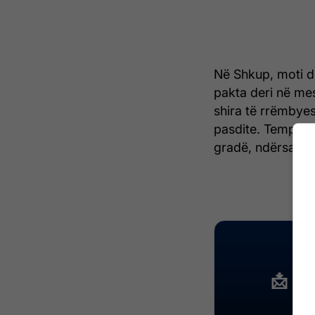
Në Shkup, moti do
pakta deri në mes
shira të rrëmbyes
pasdite. Temperat
gradë, ndërsa mak