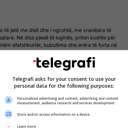
 të jetë me diell dhe i ngrohtë, me vranësira të
atare. Në disa pjesë të luginës, priten kushte për
hëm afatshkurtër, bubullima dhe erëra të forta në
ura minimale në kryeqytet do të jetë rreth 15
simale do të arrijë deri në 33 gradë.
Telegrafi asks for your consent to use your
personal data for the following purposes:
Personalised advertising and content, advertising and content
measurement, audience research and services development
Store and/or access information on a device
Learn more