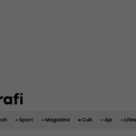
ech
Sport
Magazina
Cult
Ajo
Life