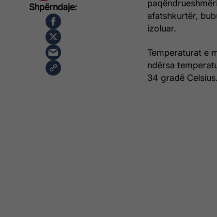
paqëndrueshmëri l
afatshkurtër, bub
izoluar.
Temperaturat e më
ndërsa temperatur
34 gradë Celsius