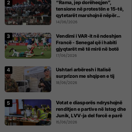
“Rama, jep dorëheqjen”,
tensione në protestën e 15-të,
qytetarët marshojnë nëpër
kryeqytet
14/06/2026
Vendimi i VAR-it në ndeshjen
Francë - Senegal që i habiti
gjyqtarët më të mirë në botë
17/06/2026
Ushtari arbëresh i Italisë
surprizon me shqipen e tij
18/06/2026
Votat e diasporës ndryshojnë
renditjen e partive në Istog dhe
Junik, LVV-ja del forcë e parë
15/06/2026