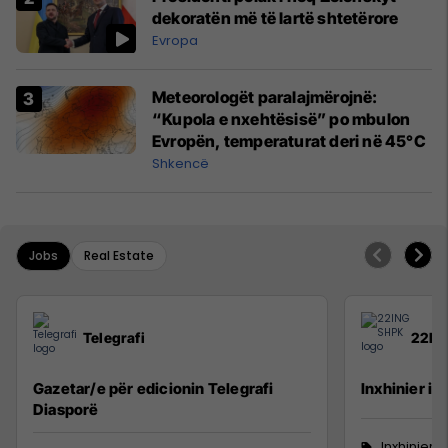
dekoratën më të lartë shtetërore
Evropa
Meteorologët paralajmërojnë:
“Kupola e nxehtësisë” po mbulon
Evropën, temperaturat deri në 45°C
Shkencë
Jobs
Real Estate
Telegrafi
22IN
Gazetar/e për edicionin Telegrafi
Inxhinier i 
Diasporë
Inxhinieri