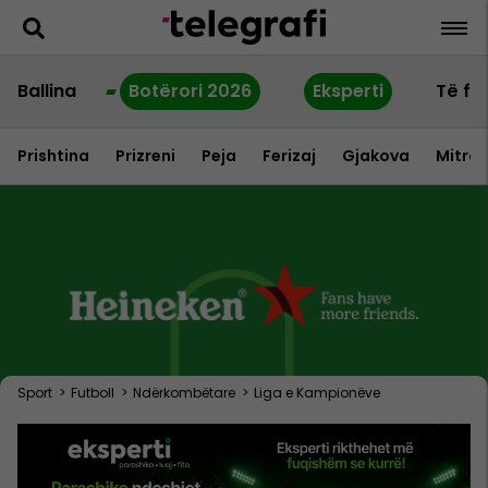
Ballina
Botërori 2026
Eksperti
Të fu
Prishtina
Prizreni
Peja
Ferizaj
Gjakova
Mitrov
Sport
>
Futboll
>
Ndërkombëtare
>
Liga e Kampionëve