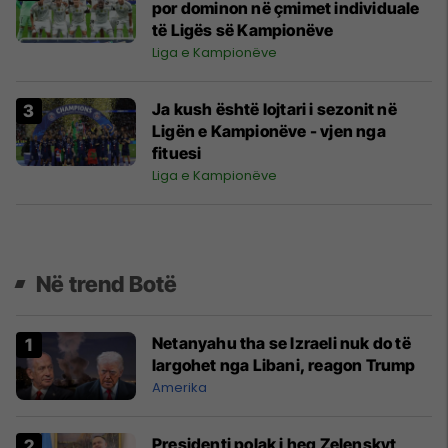
por dominon në çmimet individuale
të Ligës së Kampionëve
Liga e Kampionëve
Ja kush është lojtari i sezonit në
Ligën e Kampionëve - vjen nga
fituesi
Liga e Kampionëve
Në trend Botë
Netanyahu tha se Izraeli nuk do të
largohet nga Libani, reagon Trump
Amerika
Presidenti polak i heq Zelenskyt