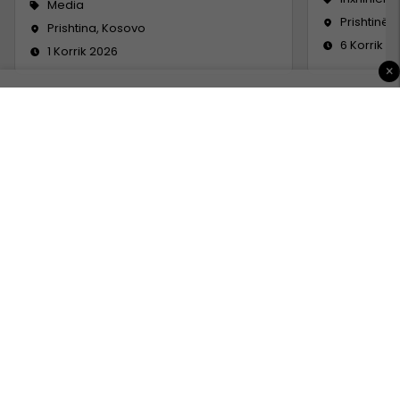
Media
Prishtinë
Prishtina, Kosovo
6 Korrik 2
1 Korrik 2026
×