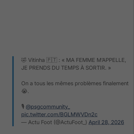
🤣 Vitinha 🇵🇹 : « MA FEMME M’APPELLE,
JE PRENDS DU TEMPS À SORTIR. »
On a tous les mêmes problèmes finalement
😭.
🎙️
@psgcommunity_
pic.twitter.com/BGLMWVDn2c
— Actu Foot (@ActuFoot_)
April 28, 2026