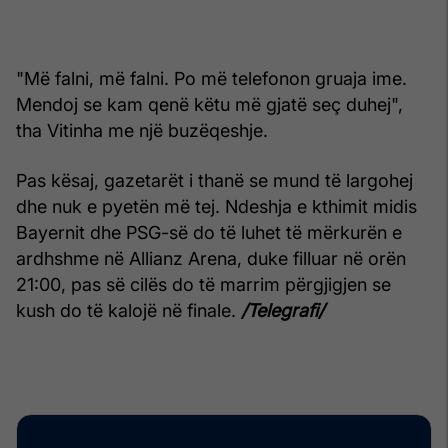
"Më falni, më falni. Po më telefonon gruaja ime.
Mendoj se kam qenë këtu më gjatë seç duhej",
tha Vitinha me një buzëqeshje.
Pas kësaj, gazetarët i thanë se mund të largohej
dhe nuk e pyetën më tej. Ndeshja e kthimit midis
Bayernit dhe PSG-së do të luhet të mërkurën e
ardhshme në Allianz Arena, duke filluar në orën
21:00, pas së cilës do të marrim përgjigjen se
kush do të kalojë në finale.
/Telegrafi/