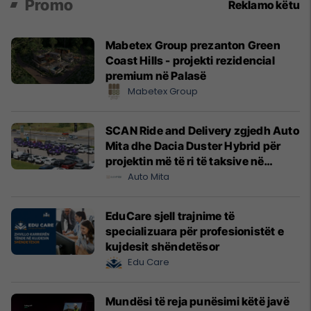
Promo
Reklamo këtu
Mabetex Group prezanton Green
Coast Hills - projekti rezidencial
premium në Palasë
Mabetex Group
SCAN Ride and Delivery zgjedh Auto
Mita dhe Dacia Duster Hybrid për
projektin më të ri të taksive në
Prishtinë
Auto Mita
EduCare sjell trajnime të
specializuara për profesionistët e
kujdesit shëndetësor
Edu Care
Mundësi të reja punësimi këtë javë