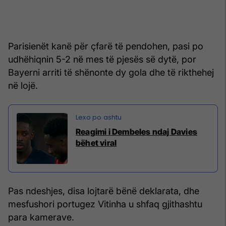
Parisienët kanë për çfarë të pendohen, pasi po
udhëhiqnin 5-2 në mes të pjesës së dytë, por
Bayerni arriti të shënonte dy gola dhe të rikthehej
në lojë.
Reagimi i Dembeles ndaj Davies
bëhet viral
Pas ndeshjes, disa lojtarë bënë deklarata, dhe
mesfushori portugez Vitinha u shfaq gjithashtu
para kamerave.