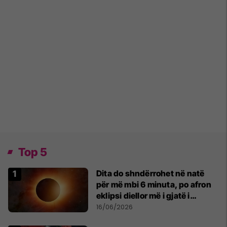
Top 5
Dita do shndërrohet në natë
për më mbi 6 minuta, po afron
eklipsi diellor më i gjatë i
shekullit të 21-të
16/06/2026