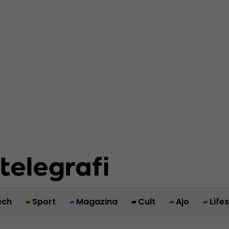
ech
Sport
Magazina
Cult
Ajo
Life