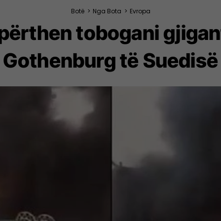
Botë
>
Nga Bota
>
Evropa
ërthen tobogani gjigant 
Gothenburg të Suedisë