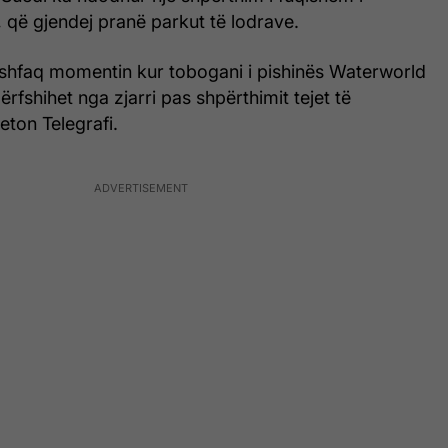
, që gjendej pranë parkut të lodrave.
shfaq momentin kur tobogani i pishinës Waterworld
rfshihet nga zjarri pas shpërthimit tejet të
ton Telegrafi.