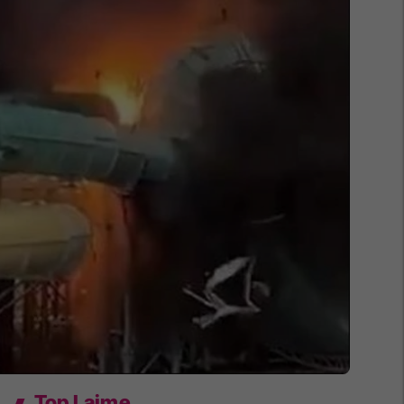
Top Lajme