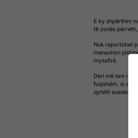
E ky shpërthim nx
të zonës përreth, 
Nuk raportohet p
menaxhon pishinë
mysafirë.
Deri më tani nuk 
fuqishëm, si dhe 
qytetit suedez. /T