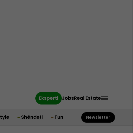
Eksperti
Jobs
Real Estate
style
Shëndeti
Fun
Newsletter