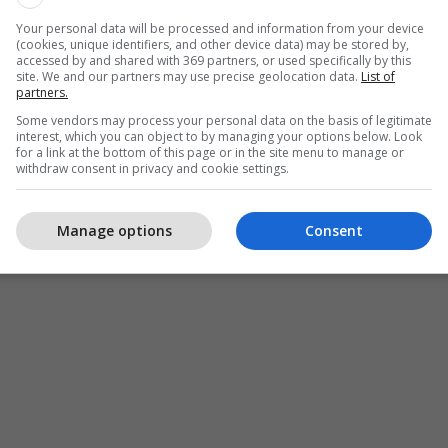
Your personal data will be processed and information from your device
(cookies, unique identifiers, and other device data) may be stored by,
accessed by and shared with 369 partners, or used specifically by this
site. We and our partners may use precise geolocation data.
List of
partners.
Some vendors may process your personal data on the basis of legitimate
interest, which you can object to by managing your options below. Look
for a link at the bottom of this page or in the site menu to manage or
withdraw consent in privacy and cookie settings.
Manage options
Consent