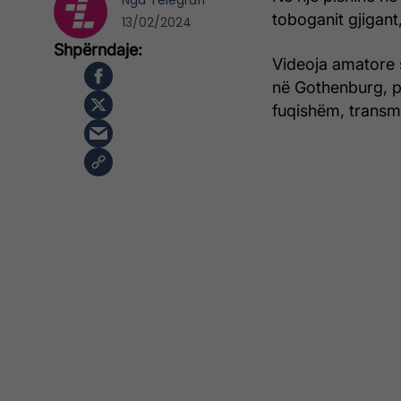
Nga
Telegrafi
toboganit gjigant
13/02/2024
Videoja amatore 
në Gothenburg, pë
fuqishëm, transme