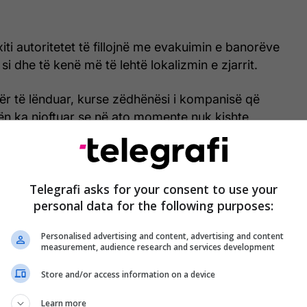
iti autoritetet të fillojnë me evakuimin e banorëve
si dhe të kenë më të lehtë lokalizmin e zjarrit.
ër të lënduar, kurse zëdhënësi i kompanisë që
n ka njoftuar se në ato momente nuk kishte
dihen shkaqet që çuan deri te shpërthimi i
zjarri i madh që shpërtheu dhe alarmoi autoritetet e
Telegrafi asks for your consent to use your
personal data for the following purposes:
elegrafi/
Personalised advertising and content, advertising and content
measurement, audience research and services development
Store and/or access information on a device
Learn more