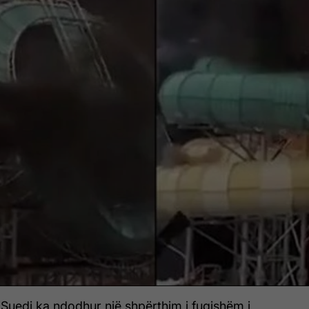
 Suedi ka ndodhur një shpërthim i fuqishëm i