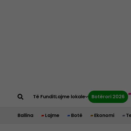
Të Fundit
Lajme lokale
Botërori 2026
Ballina
Lajme
Botë
Ekonomi
T