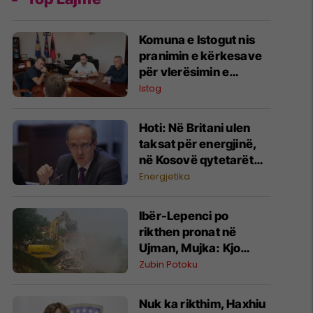
Komuna e Istogut nis
pranimin e kërkesave
për vlerësimin e
dëmeve nga breshëri
Istog
Hoti: Në Britani ulen
taksat për energjinë,
në Kosovë qytetarët
paguajnë më shumë
Energjetika
Ibër-Lepenci po
rikthen pronat në
Ujman, Mujka: Kjo
është vala e dytë e
Zubin Potoku
aksionit
Nuk ka rikthim, Haxhiu