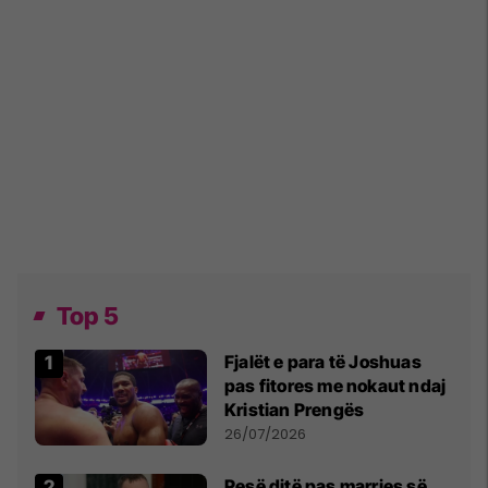
Top 5
Fjalët e para të Joshuas
pas fitores me nokaut ndaj
Kristian Prengës
26/07/2026
Pesë ditë pas marrjes së