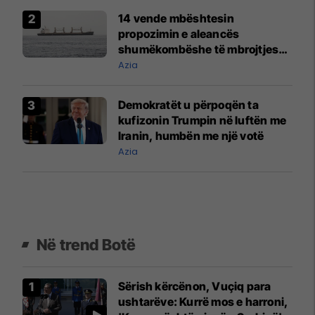
14 vende mbështesin
propozimin e aleancës
shumëkombëshe të mbrojtjes
detare të udhëhequr nga Arabia
Azia
Saudite
Demokratët u përpoqën ta
kufizonin Trumpin në luftën me
Iranin, humbën me një votë
Azia
Në trend Botë
Sërish kërcënon, Vuçiq para
ushtarëve: Kurrë mos e harroni,