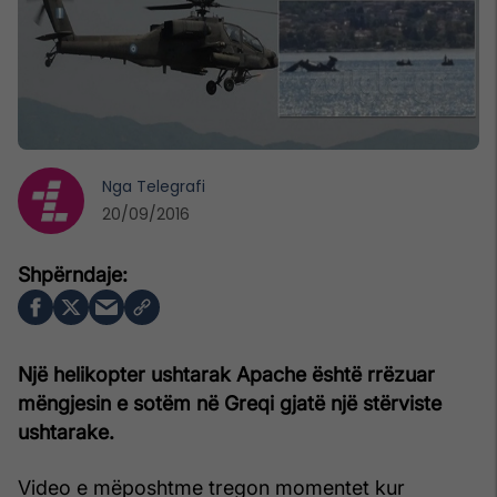
Nga
Telegrafi
20/09/2016
Një helikopter ushtarak Apache është rrëzuar
mëngjesin e sotëm në Greqi gjatë një stërviste
ushtarake.
Video e mëposhtme tregon momentet kur