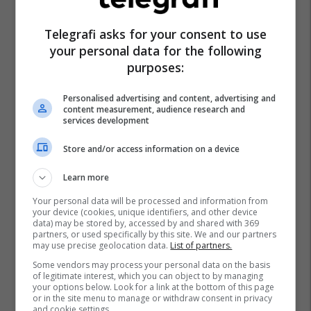
Telegrafi asks for your consent to use
your personal data for the following
purposes:
Personalised advertising and content, advertising and
content measurement, audience research and
services development
Store and/or access information on a device
Learn more
Your personal data will be processed and information from
your device (cookies, unique identifiers, and other device
data) may be stored by, accessed by and shared with 369
partners, or used specifically by this site. We and our partners
may use precise geolocation data.
List of partners.
Some vendors may process your personal data on the basis
of legitimate interest, which you can object to by managing
your options below. Look for a link at the bottom of this page
Promo
Reklamo këtu
or in the site menu to manage or withdraw consent in privacy
and cookie settings.