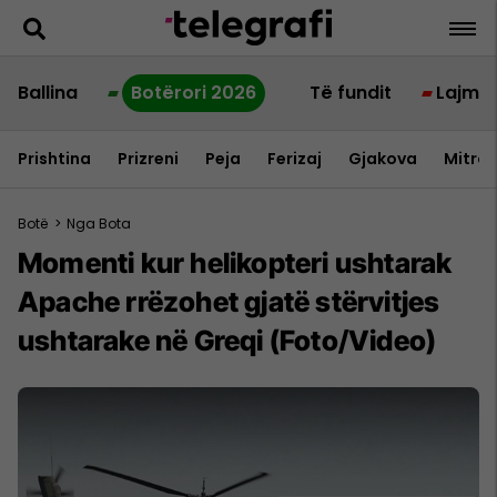
Ballina
Botërori 2026
Të fundit
Lajme
Prishtina
Prizreni
Peja
Ferizaj
Gjakova
Mitrov
Botë
>
Nga Bota
Momenti kur helikopteri ushtarak
Apache rrëzohet gjatë stërvitjes
ushtarake në Greqi (Foto/Video)