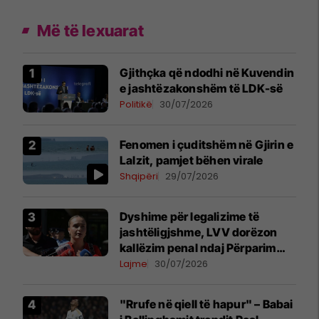
Më të lexuarat
Gjithçka që ndodhi në Kuvendin
e jashtëzakonshëm të LDK-së
Politikë
30/07/2026
Fenomen i çuditshëm në Gjirin e
Lalzit, pamjet bëhen virale
Shqipëri
29/07/2026
Dyshime për legalizime të
jashtëligjshme, LVV dorëzon
kallëzim penal ndaj Përparim
Ramës dhe zyrtarëve të
Lajme
30/07/2026
kabinetit të tij
"Rrufe në qiell të hapur" – Babai