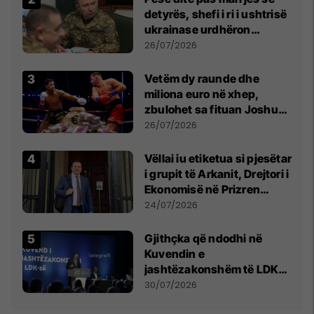
detyrës, shefi i ri i ushtrisë
ukrainase urdhëron
kontroll të madh
26/07/2026
Vetëm dy raunde dhe
miliona euro në xhep,
zbulohet sa fituan Joshua
e Prenga
26/07/2026
Vëllai iu etiketua si pjesëtar
i grupit të Arkanit, Drejtori i
Ekonomisë në Prizren
mohon pretendimet
24/07/2026
Gjithçka që ndodhi në
Kuvendin e
jashtëzakonshëm të LDK-
së
30/07/2026