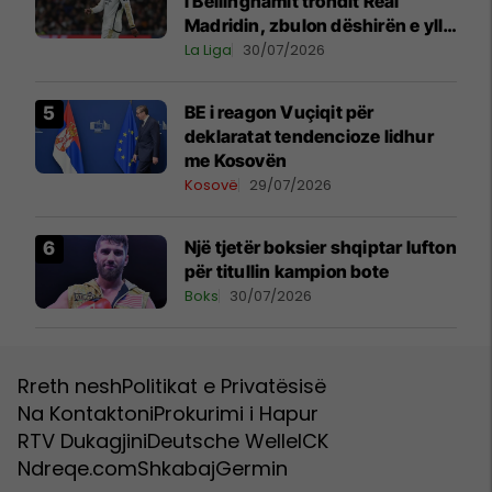
i Bellinghamit trondit Real
Madridin, zbulon dëshirën e yllit
anglez për largim
La Liga
30/07/2026
BE i reagon Vuçiqit për
deklaratat tendencioze lidhur
me Kosovën
Kosovë
29/07/2026
Një tjetër boksier shqiptar lufton
për titullin kampion bote
Boks
30/07/2026
Rreth nesh
Politikat e Privatësisë
Na Kontaktoni
Prokurimi i Hapur
RTV Dukagjini
Deutsche Welle
ICK
Ndreqe.com
Shkabaj
Germin