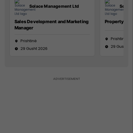
Solace Management Ltd
Solac
Sales Development and Marketing
Property Ma
Manager
Prishtinë
Prishtinë
29 Gusht 2
29 Gusht 2026