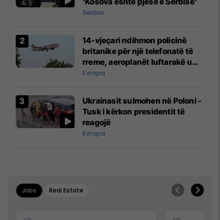
'Kosova është pjesë e Serbisë'
Serbia
14-vjeçari ndihmon policinë
britanike për një telefonatë të
rreme, aeroplanët luftarakë u
ngritën në ajër për të
Evropa
interceptuar fluturaken e Qatar
Airways që po shkonte drejt
Ukrainasit sulmohen në Poloni -
Mançesterit
Tusk i kërkon presidentit të
reagojë
Evropa
Jobs
Real Estate