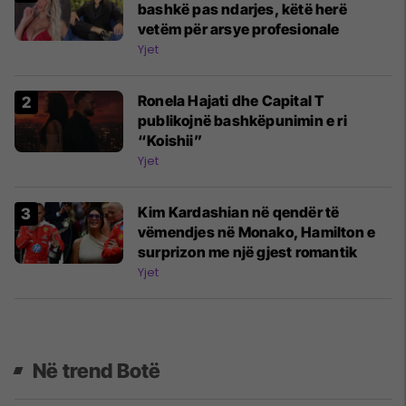
bashkë pas ndarjes, këtë herë
vetëm për arsye profesionale
Yjet
Ronela Hajati dhe Capital T
publikojnë bashkëpunimin e ri
“Koishii”
Yjet
Kim Kardashian në qendër të
vëmendjes në Monako, Hamilton e
surprizon me një gjest romantik
Yjet
Në trend Botë