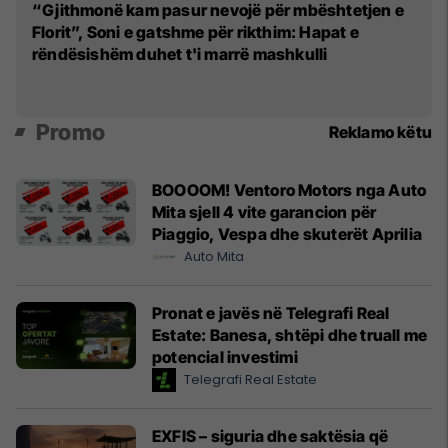
"S
“Gjithmonë kam pasur nevojë për mbështetjen e
Mo
Florit”, Soni e gatshme për rikthim: Hapat e
rëndësishëm duhet t'i marrë mashkulli
Promo
Reklamo këtu
BOOOOM! Ventoro Motors nga Auto
Mita sjell 4 vite garancion për
Piaggio, Vespa dhe skuterët Aprilia
Auto Mita
Pronat e javës në Telegrafi Real
Estate: Banesa, shtëpi dhe truall me
potencial investimi
Telegrafi Real Estate
EXFIS – siguria dhe saktësia që