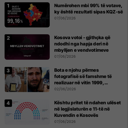
Numërohen mbi 99% të votave,
ky është rezultati sipas KQZ-së
07/06/2026
Kosova votoi - gjithçka që
ndodhi nga hapja deri në
mbylljen e vendvotimeve
07/06/2026
Bota e njohu përmes
fotografisë së famshme të
realizuar në vitin 1999,
pensionohet Xajë Mustafa
02/06/2026
Kështu pritet të ndahen ulëset
në legjislaturën e 11-të në
Kuvendin e Kosovës
07/06/2026