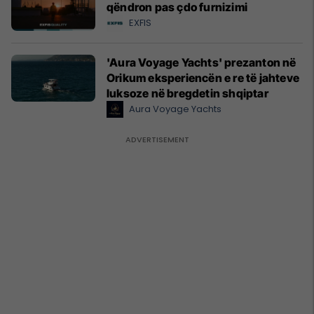
qëndron pas çdo furnizimi
EXFIS
'Aura Voyage Yachts' prezanton në
Orikum eksperiencën e re të jahteve
luksoze në bregdetin shqiptar
Aura Voyage Yachts