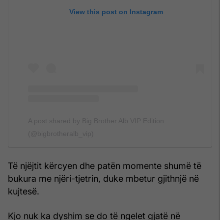
View this post on Instagram
A post shared by Big Brother Alb VIP Edition
(@bigbrotheralb_vip)
Të njëjtit kërcyen dhe patën momente shumë të
bukura me njëri-tjetrin, duke mbetur gjithnjë në
kujtesë.
Kjo nuk ka dyshim se do të ngelet gjatë në