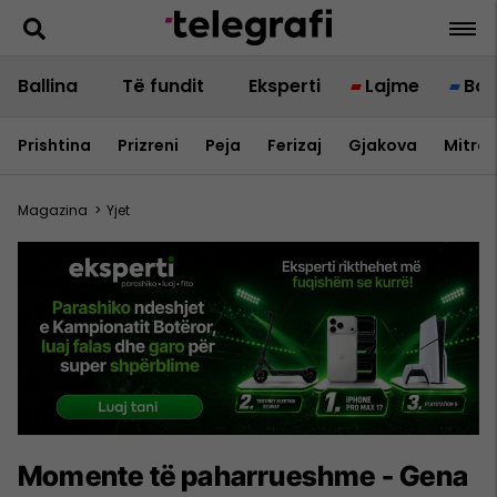
Ballina
Të fundit
Eksperti
Lajme
Bot
Prishtina
Prizreni
Peja
Ferizaj
Gjakova
Mitrov
Magazina
>
Yjet
Momente të paharrueshme - Gena