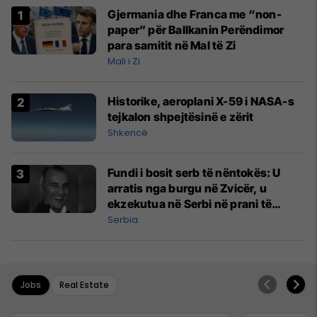
Gjermania dhe Franca me “non-
paper” për Ballkanin Perëndimor
para samitit në Mal të Zi
Mali i Zi
Historike, aeroplani X-59 i NASA-s
tejkalon shpejtësinë e zërit
Shkencë
Fundi i bosit serb të nëntokës: U
arratis nga burgu në Zvicër, u
ekzekutua në Serbi në prani të
shefit të policisë
Serbia
Jobs
Real Estate