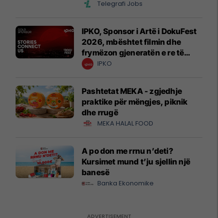
Telegrafi Jobs
IPKO, Sponsor i Artë i DokuFest
2026, mbështet filmin dhe
frymëzon gjeneratën e re të
krijuesve
IPKO
Pashtetat MEKA - zgjedhje
praktike për mëngjes, piknik
dhe rrugë
MEKA HALAL FOOD
A po don me rrnu n’deti?
Kursimet mund t’ju sjellin një
banesë
Banka Ekonomike