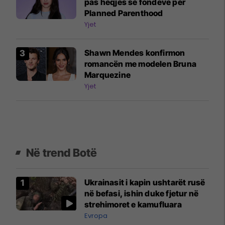
pas heqjes së fondeve për
Planned Parenthood
Yjet
Shawn Mendes konfirmon
romancën me modelen Bruna
Marquezine
Yjet
Në trend Botë
Ukrainasit i kapin ushtarët rusë
në befasi, ishin duke fjetur në
strehimoret e kamufluara
Evropa