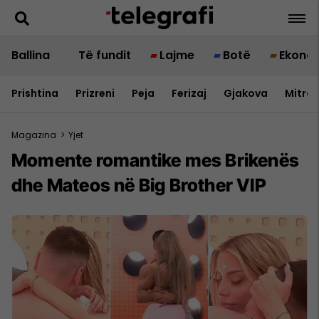
Ballina
Të fundit
Lajme
Botë
Ekono
Prishtina
Prizreni
Peja
Ferizaj
Gjakova
Mitrov
Magazina
>
Yjet
Momente romantike mes Brikenës
dhe Mateos në Big Brother VIP