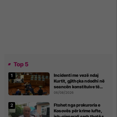
Top 5
Incidenti me vezë ndaj
Kurtit, gjithçka ndodhi në
seancën konstituive të
Kuvendit
06/08/2026
Ftohet nga prokuroria e
Kosovës për krime lufte,
ish-gjenerali serb thotë se