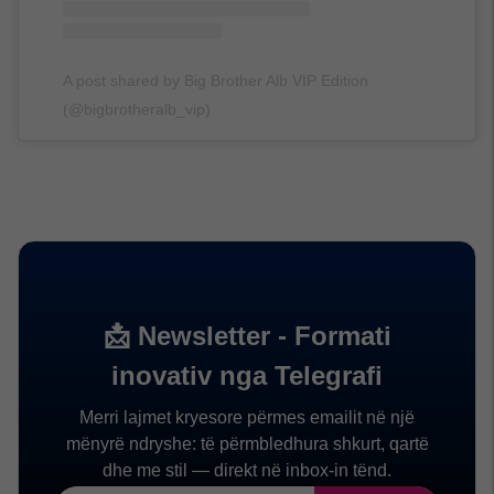
A post shared by Big Brother Alb VIP Edition
(@bigbrotheralb_vip)