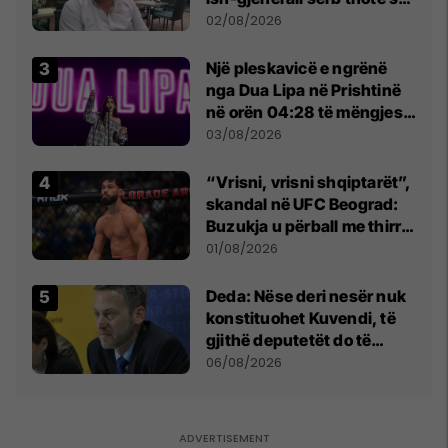
dikush e tradhtoi në
02/08/2026
Beograd
Një pleskavicë e ngrënë
nga Dua Lipa në Prishtinë
në orën 04:28 të mëngjesit
- dhe bota digjitale serbe
03/08/2026
shpall gjendjen e luftës
“Vrisni, vrisni shqiptarët”,
skandal në UFC Beograd:
Buzukja u përball me thirrje
anti-shqiptare nga
01/08/2026
tribunat
Deda: Nëse deri nesër nuk
konstituohet Kuvendi, të
gjithë deputetët do të
bëjnë shkelje të rëndë
06/08/2026
kushtetuese