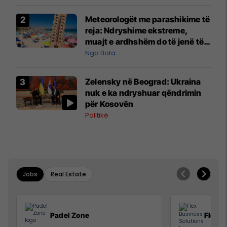
Meteorologët me parashikime të
reja: Ndryshime ekstreme,
muajt e ardhshëm do të jenë të
pazakontë
Nga Bota
Zelensky në Beograd: Ukraina
nuk e ka ndryshuar qëndrimin
për Kosovën
Politikë
Jobs
Real Estate
Padel Zone
Flex B