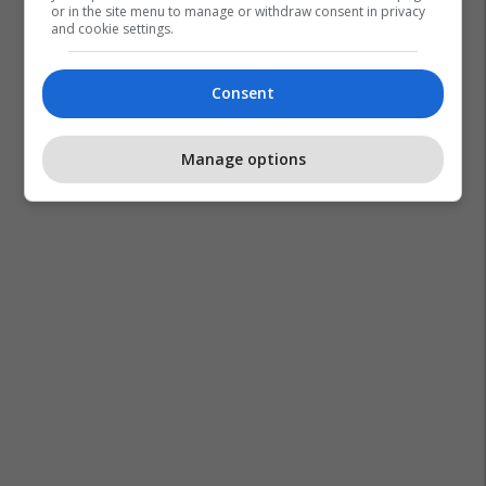
or in the site menu to manage or withdraw consent in privacy
and cookie settings.
Brikena Selmani
Big Brother Vip Albania
Mateo Borri
Consent
Manage options