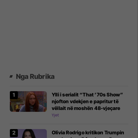
Nga Rubrika
Ylli i serialit “That ’70s Show”
njofton vdekjen e papritur të
vëllait në moshën 48-vjeçare
Yjet
Olivia Rodrigo kritikon Trumpin