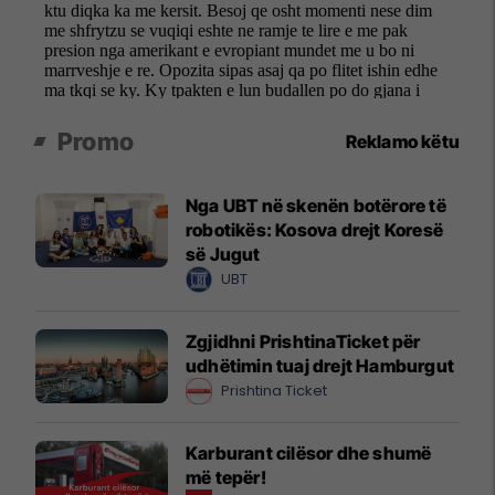
Promo
Reklamo këtu
Nga UBT në skenën botërore të
robotikës: Kosova drejt Koresë
së Jugut
UBT
Zgjidhni PrishtinaTicket për
udhëtimin tuaj drejt Hamburgut
Prishtina Ticket
Karburant cilësor dhe shumë
më tepër!