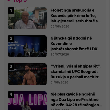
Ftohet nga prokuroria e
Kosovës për krime lufte,
ish-gjenerali serb thotë se
dikush e tradhtoi në
02/08/2026
Beograd
Gjithçka që ndodhi në
Kuvendin e
jashtëzakonshëm të LDK-
së
30/07/2026
“Vrisni, vrisni shqiptarët”,
skandal në UFC Beograd:
Buzukja u përball me thirrje
anti-shqiptare nga
01/08/2026
tribunat
Një pleskavicë e ngrënë
nga Dua Lipa në Prishtinë
në orën 04:28 të mëngjesit