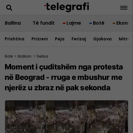
Ballina
Të fundit
Lajme
Botë
Ekono
Prishtina
Prizreni
Peja
Ferizaj
Gjakova
Mitrov
Botë
>
Ballkan
>
Serbia
Moment i çuditshëm nga protesta
në Beograd - rruga e mbushur me
njerëz u zbraz në pak sekonda