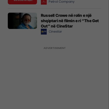
Petrol Company
Russell Crowe në rolin e një
shqiptari në filmin e ri “The Get
Out” në CineStar
Cinestar