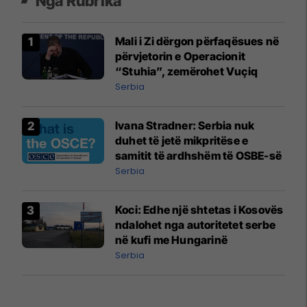
Nga Rubrika
Mali i Zi dërgon përfaqësues në
përvjetorin e Operacionit
“Stuhia”, zemërohet Vuçiq
Serbia
Ivana Stradner: Serbia nuk
duhet të jetë mikpritëse e
samitit të ardhshëm të OSBE-së
Serbia
Koci: ​Edhe një shtetas i Kosovës
ndalohet nga autoritetet serbe
në kufi me Hungarinë
Serbia