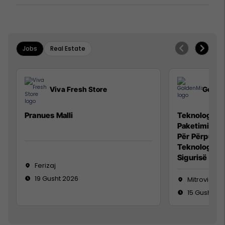
Jobs
Real Estate
Viva Fresh Store
Golde
Pranues Malli
Teknolog/e p
Paketimin e 
Për Përpunim
Teknolog/e 
Sigurisë së 
Ferizaj
19 Gusht 2026
Mitrovicë
15 Gusht 20