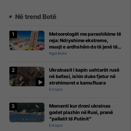
Në trend Botë
Meteorologët me parashikime të
reja: Ndryshime ekstreme,
muajt e ardhshëm do të jenë të
pazakontë
Nga Bota
Ukrainasit i kapin ushtarët rusë
në befasi, ishin duke fjetur në
strehimoret e kamufluara
Evropa
Momenti kur droni ukrainas
godet plazhin në Rusi, pranë
"pallatit të Putinit"
Evropa