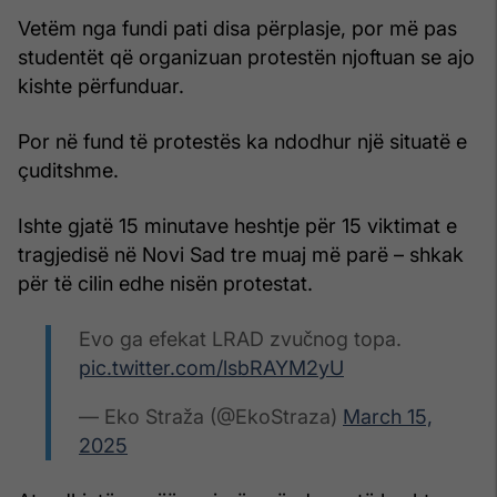
Vetëm nga fundi pati disa përplasje, por më pas
studentët që organizuan protestën njoftuan se ajo
kishte përfunduar.
Por në fund të protestës ka ndodhur një situatë e
çuditshme.
Ishte gjatë 15 minutave heshtje për 15 viktimat e
tragjedisë në Novi Sad tre muaj më parë – shkak
për të cilin edhe nisën protestat.
Evo ga efekat LRAD zvučnog topa.
pic.twitter.com/lsbRAYM2yU
— Eko Straža (@EkoStraza)
March 15,
2025