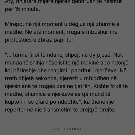
Aty, dhjetëra mijëra njerëz qëndruan të heshtur
për 15 minuta.
Mirëpo, në një moment u dëgjua një zhurmë e
madhe. Në atë moment, rruga e mbushur me
protestues u zbraz papritur.
"... turma filloi të ndahej shpejt në dy pjesë. Nuk
munda të shihja nëse ishte një makinë apo ndonjë
lloj përleshje dhe reagimi i papritur i njerëzve. Në
rreth dhjetë sekonda, njerëzit u mblodhën në
njërën anë të rrugës ose në tjetrën. Kishte frikë të
madhe, shumica e njerëzve as që mund të
kuptonin se çfarë po ndodhte", ka thënë një
reporter në një transmetim të drejtpërdrejtë.