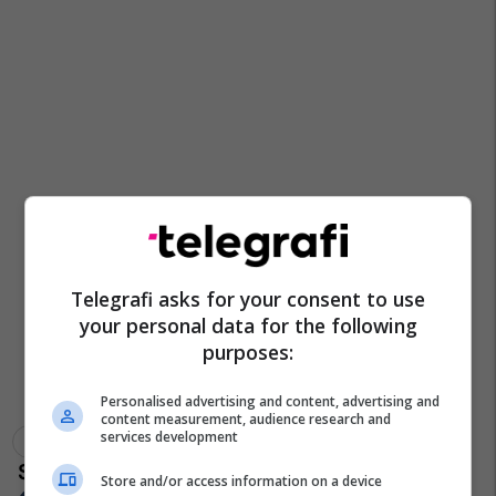
Telegrafi asks for your consent to use
your personal data for the following
purposes:
Personalised advertising and content, advertising and
content measurement, audience research and
services development
Galeria E Arteve
Shba
Ekspozitat
Moma
Store and/or access information on a device