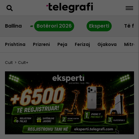
Ballina
Botërori 2026
Eksperti
Të fu
Prishtina
Prizreni
Peja
Ferizaj
Gjakova
Mitrov
Cult
>
Cult+