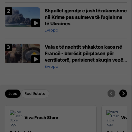
Shpallet gjendje e jashtëzakonshme
në Krime pas sulmeve të fuqishme
të Ukrainës
Evropa
Vala e të nxehtit shkakton kaos në
Francë - blerësit përplasen për
ventilatorë, parisienët skuqin vezë
në dritare
Evropa
Jobs
Real Estate
Viva Fresh Store
Viva 