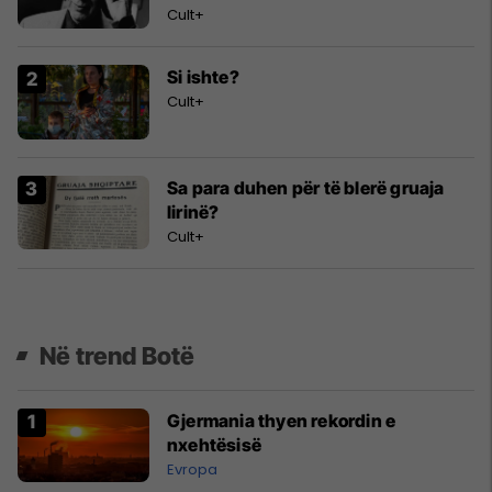
Cult+
Si ishte?
Cult+
Sa para duhen për të blerë gruaja
lirinë?
Cult+
Në trend Botë
Gjermania thyen rekordin e
nxehtësisë
Evropa