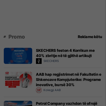
Promo
Reklamo këtu
SKECHERS feston 4 Korrikun me
40% zbritje në të gjithë artikujt
SKECHERS
AAB hap regjistrimet në Fakultetin e
Shkencave Kompjuterike: Programe
inovative, bursë 30%
Kolegji AAB
Petrol Company vazhdon të ofrojë