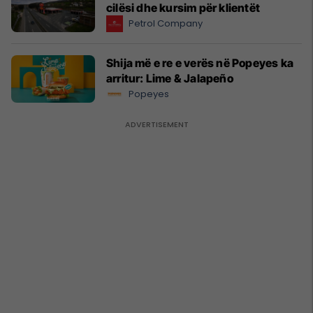
cilësi dhe kursim për klientët
Petrol Company
Shija më e re e verës në Popeyes ka
arritur: Lime & Jalapeño
Popeyes