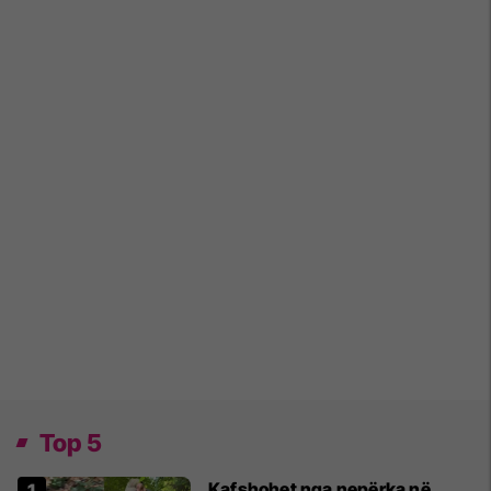
Top 5
Kafshohet nga nepërka në