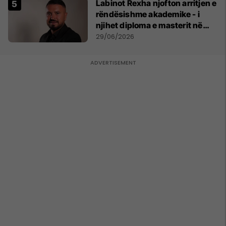
Labinot Rexha njofton arritjen e
rëndësishme akademike - i
njihet diploma e masterit në
Psikologji në Zvicër
29/06/2026