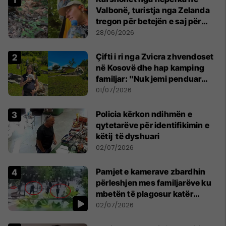
Valbonë, turistja nga Zelanda
tregon për betejën e saj për
mbijetesë
28/06/2026
Çifti i ri nga Zvicra zhvendoset
në Kosovë dhe hap kamping
familjar: "Nuk jemi penduar
asnjë ditë"
01/07/2026
Policia kërkon ndihmën e
qytetarëve për identifikimin e
këtij të dyshuari
02/07/2026
Pamjet e kamerave zbardhin
përleshjen mes familjarëve ku
mbetën të plagosur katër
persona
02/07/2026