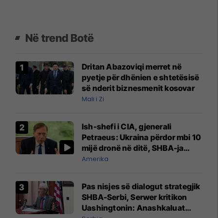
Në trend Botë
Dritan Abazoviqi merret në
pyetje për dhënien e shtetësisë
së nderit biznesmenit kosovar
Mali i Zi
Ish-shefi i CIA, gjenerali
Petraeus: Ukraina përdor mbi 10
mijë dronë në ditë, SHBA-ja
mbetet shumë prapa në
Amerika
prodhim
Pas nisjes së dialogut strategjik
SHBA-Serbi, Serwer kritikon
Uashingtonin: Anashkaluat