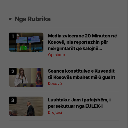
Nga Rubrika
Media zvicerane 20 Minuten në
Kosovë, nis reportazhin për
mërgimtarët që kalojnë
pushimet në vendlindje
Opinione
Seanca konstituive e Kuvendit
të Kosovës mbahet më 6 gusht
Kosovë
Lushtaku: Jam i pafajshëm, i
persekutuar nga EULEX-i
Drejtësi