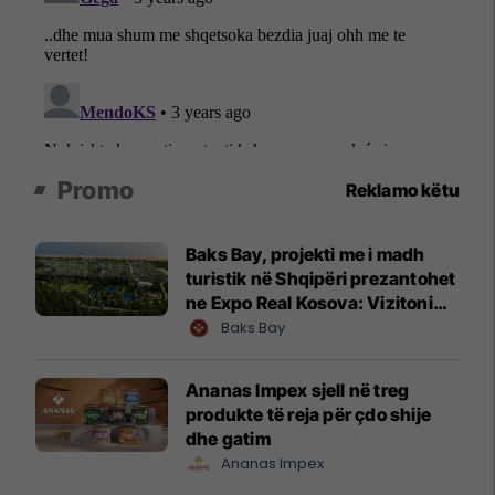
Promo
Reklamo këtu
Baks Bay, projekti me i madh
turistik në Shqipëri prezantohet
ne Expo Real Kosova: Vizitoni
shtandin dhe zbuloni
Baks Bay
mundësitë e investimit
Ananas Impex sjell në treg
produkte të reja për çdo shije
dhe gatim
Ananas Impex