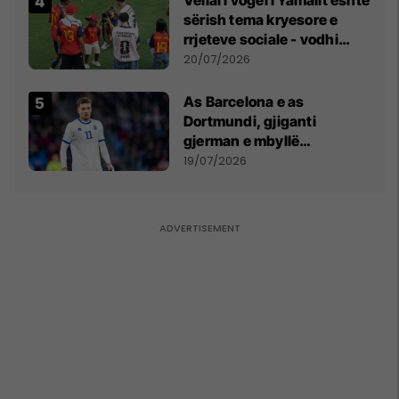
Vëllai i vogël i Yamalit është
sërish tema kryesore e
rrjeteve sociale - vodhi
vëmendjen pas finales së
20/07/2026
Kupës së Botës
As Barcelona e as
Dortmundi, gjiganti
gjerman e mbyllë
marrëveshjen për Fisnik
19/07/2026
Asllanin