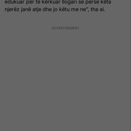
edukuar për të kërkuar llogari se perse këta
njerëz janë atje dhe jo këtu me ne”, tha ai.