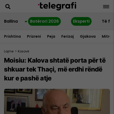
Ballina
Botërori 2026
Eksperti
Të fu
Prishtina
Prizreni
Peja
Ferizaj
Gjakova
Mitrov
Lajme
>
Kosovë
Moisiu: Kalova shtatë porta për të
shkuar tek Thaçi, më erdhi rëndë
kur e pashë atje