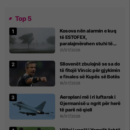
Top 5
Kosova nën alarmin e kuq
të ESTOFEX,
paralajmërohen stuhi të
fuqishme me breshër dhe
21/07/2026
erëra të forta
Sllovenët zbulojnë se sa do
të fitojë Vincic për gjykimin
e finales së Kupës së Botës
18/07/2026
Aeroplani më i ri luftarak i
Gjermanisë u ngrit për herë
të parë në qiell
16/07/2026