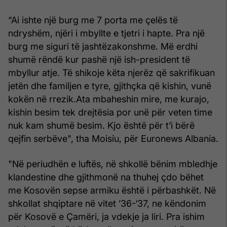
“Ai ishte një burg me 7 porta me çelës të
ndryshëm, njëri i mbyllte e tjetri i hapte. Pra një
burg me siguri të jashtëzakonshme. Më erdhi
shumë rëndë kur pashë një ish-president të
mbyllur atje. Të shikoje këta njerëz që sakrifikuan
jetën dhe familjen e tyre, gjithçka që kishin, vunë
kokën në rrezik.Ata mbaheshin mire, me kurajo,
kishin besim tek drejtësia por unë për veten time
nuk kam shumë besim. Kjo është për t’i bërë
qejfin serbëve", tha Moisiu, për Euronews Albania.
"Në periudhën e luftës, në shkollë bënim mbledhje
klandestine dhe gjithmonë na thuhej çdo bëhet
me Kosovën sepse armiku është i përbashkët. Në
shkollat shqiptare në vitet ’36-‘37, ne këndonim
për Kosovë e Çamëri, ja vdekje ja liri. Pra ishim