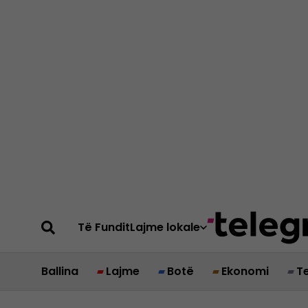
Të Fundit
Lajme lokale
Ballina
Lajme
Botë
Ekonomi
T