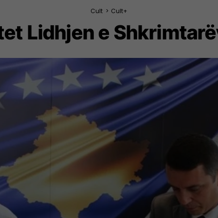
Cult
>
Cult+
t Lidhjen e Shkrimtarë