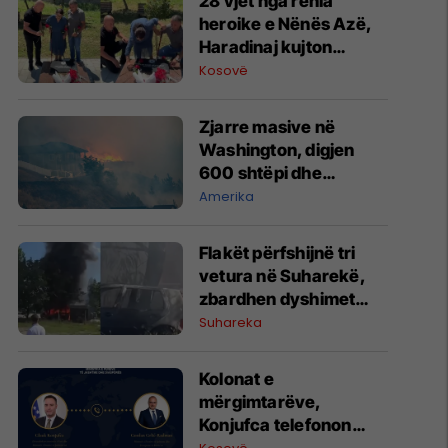
28 vjet nga rënia
heroike e Nënës Azë,
Haradinaj kujton
sakrificën e saj
Kosovë
Zjarre masive në
Washington, digjen
600 shtëpi dhe
biznese - evakuohen
Amerika
mbi 60 mijë banorë
Flakët përfshijnë tri
vetura në Suharekë,
zbardhen dyshimet
fillestare
Suhareka
Kolonat e
mërgimtarëve,
Konjufca telefonon