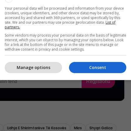
Your personal data will be processed and information from your device
(cookies, unique identifiers, and other device data) may be stored by,
accessed by and shared with 369 partners, or used specifically by this
site. We and our partners may use precise geolocation data.
List of
partners.
Some vendors may process your personal data on the basis of legitimate
interest, which you can object to by managing your options below. Look
for a link at the bottom of this page or in the site menu to manage or
withdraw consent in privacy and cookie settings.
Manage options
Consent