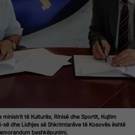
e ministrit të Kulturës, Rinisë dhe Sportit, Kujtim
së dhe Lidhjes së Shkrimtarëve të Kosovës është
memorandum bashkëpunimi.