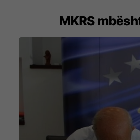
MKRS mbështe