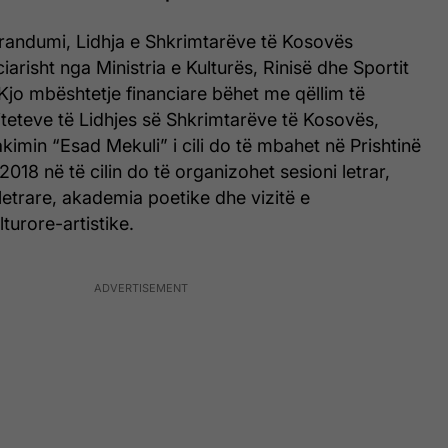
randumi, Lidhja e Shkrimtarëve të Kosovës
iarisht nga Ministria e Kulturës, Rinisë dhe Sportit
Kjo mbështetje financiare bëhet me qëllim të
iviteteve të Lidhjes së Shkrimtarëve të Kosovës,
akimin “Esad Mekuli” i cili do të mbahet në Prishtinë
018 në të cilin do të organizohet sesioni letrar,
etrare, akademia poetike dhe vizitë e
urore-artistike.