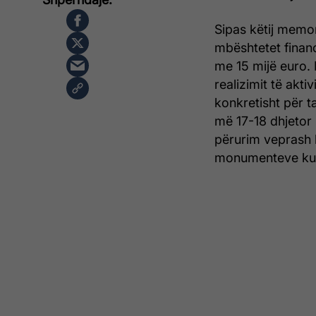
Sipas këtij memo
mbështetet financ
me 15 mijë euro. 
realizimit të akt
konkretisht për t
më 17-18 dhjetor 2
përurim veprash l
monumenteve kult