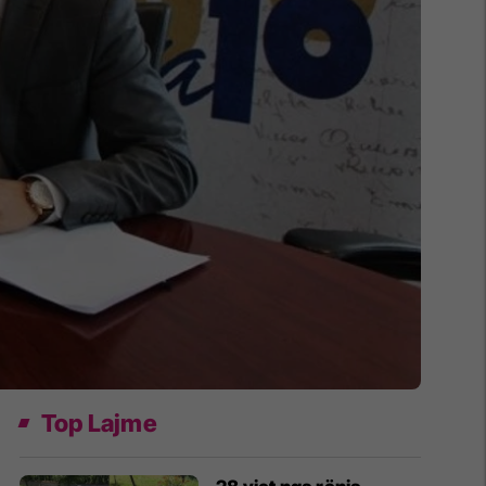
Top Lajme