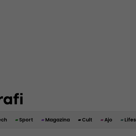
ech
Sport
Magazina
Cult
Ajo
Life