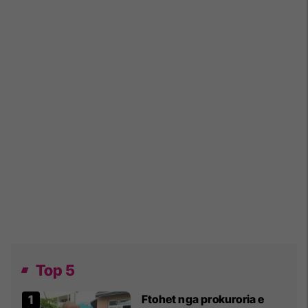
Top 5
Ftohet nga prokuroria e