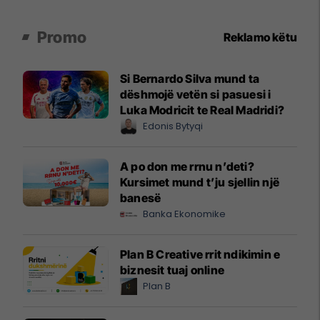
Promo
Reklamo këtu
Si Bernardo Silva mund ta
dëshmojë vetën si pasuesi i
Luka Modricit te Real Madridi?
Edonis Bytyqi
A po don me rrnu n’deti?
Kursimet mund t’ju sjellin një
banesë
Banka Ekonomike
Plan B Creative rrit ndikimin e
biznesit tuaj online
Plan B