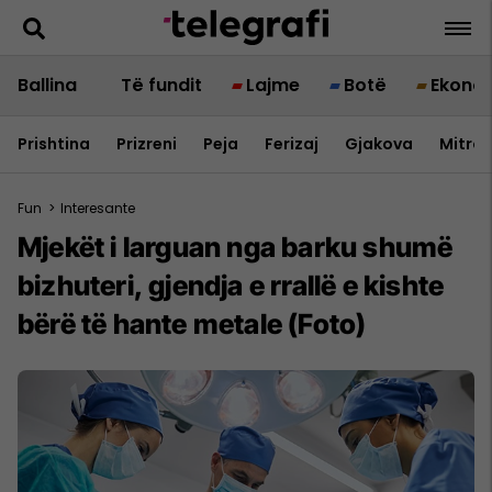
Ballina
Të fundit
Lajme
Botë
Ekono
Prishtina
Prizreni
Peja
Ferizaj
Gjakova
Mitrov
Fun
>
Interesante
Mjekët i larguan nga barku shumë
bizhuteri, gjendja e rrallë e kishte
bërë të hante metale (Foto)