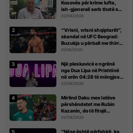
Kosovës për krime lufte,
ish-gjenerali serb thotë se
dikush e tradhtoi në
02/08/2026
Beograd
“Vrisni, vrisni shqiptarët”,
skandal në UFC Beograd:
Buzukja u përball me thirrje
anti-shqiptare nga
01/08/2026
tribunat
Një pleskavicë e ngrënë
nga Dua Lipa në Prishtinë
në orën 04:28 të mëngjesit
- dhe bota digjitale serbe
03/08/2026
shpall gjendjen e luftës
Mirlind Daku mes lotëve
përshëndetet me Rubin
Kazanin, do të fitojë
miliona te Spartak Moska
02/08/2026
"Nëse është përfshirë, ka