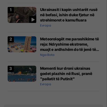
Ukrainasit i kapin ushtarët rusë
në befasi, ishin duke fjetur në
strehimoret e kamufluara
Evropa
Meteorologët me parashikime të
reja: Ndryshime ekstreme,
muajt e ardhshëm do të jenë të
pazakontë
Nga Bota
Momenti kur droni ukrainas
godet plazhin në Rusi, pranë
"pallatit të Putinit"
Evropa