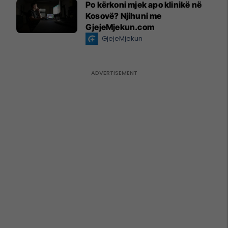
Po kërkoni mjek apo klinikë në
Kosovë? Njihuni me
GjejeMjekun.com
GjejeMjekun