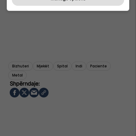
Bizhuteri
Mjekët
Spital
Indi
Paciente
Metal