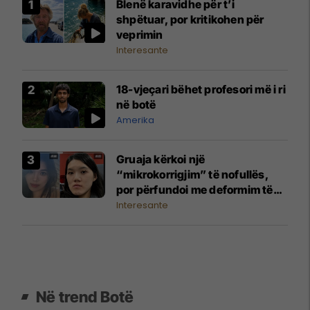
Blenë karavidhe për t’i
shpëtuar, por kritikohen për
veprimin
Interesante
18-vjeçari bëhet profesori më i ri
në botë
Amerika
Gruaja kërkoi një
“mikrokorrigjim” të nofullës,
por përfundoi me deformim të
madh të fytyrës
Interesante
Në trend Botë