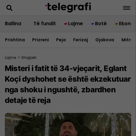
Ballina
Të fundit
Lajme
Botë
Ekono
Prishtina
Prizreni
Peja
Ferizaj
Gjakova
Mitrov
Lajme
>
Shqipëri
Misteri i fatit të 34-vjeçarit, Eglant
Koçi dyshohet se është ekzekutuar
nga shoku i ngushtë, zbardhen
detaje të reja