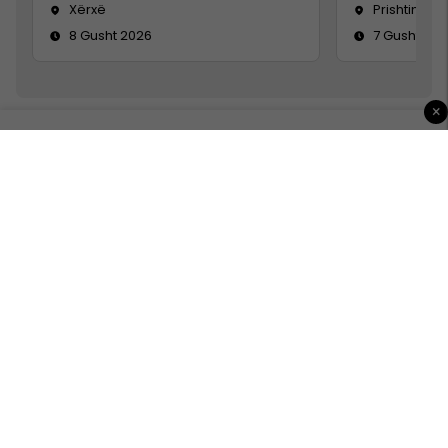
Xërxë
Prishtinë
8 Gusht 2026
7 Gusht 20
×