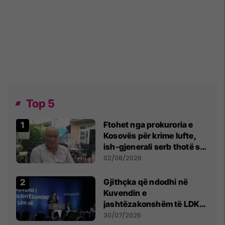
Top 5
Ftohet nga prokuroria e
Kosovës për krime lufte,
ish-gjenerali serb thotë se
dikush e tradhtoi në
02/08/2026
Beograd
Gjithçka që ndodhi në
Kuvendin e
jashtëzakonshëm të LDK-
së
30/07/2026