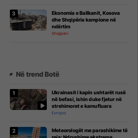
Ekonomia e Ballkanit, Kosova
dhe Shqipëria kampione në
ndërtim
Shqipëri
Në trend Botë
Ukrainasit i kapin ushtarët rusë
në befasi, ishin duke fjetur në
strehimoret e kamufluara
Evropa
Meteorologët me parashikime të
reja: Ndryshime ekstreme,