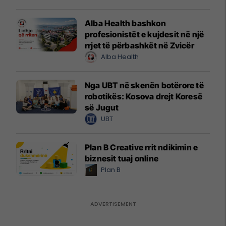
Alba Health bashkon
profesionistët e kujdesit në një
rrjet të përbashkët në Zvicër
Alba Health
Nga UBT në skenën botërore të
robotikës: Kosova drejt Koresë
së Jugut
UBT
Plan B Creative rrit ndikimin e
biznesit tuaj online
Plan B