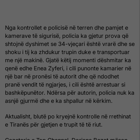
Nga kontrollet e policisë në terren dhe pamjet e
kamerave të sigurisë, policia ka gjetur prova që
shtojnë dyshimet se 34-vjeçari është vrarë dhe se
shoku i tij ka zhdukur trupin duke e transportuar
me një makinë. Gjatë këtij momenti dëshmitar ka
qenë edhe Enea Zyferi, i cili punonte kamarier në
një bar në pronësi të autorit dhe që ndodhet
pranë vendit të ngjarjes, i cili është arrestuar si
bashkëpunëtor. Ndërsa për autorin, policia nuk ka
asnjë gjurmë dhe e ka shpallur në kërkim.
Aktualisht, blutë po kryejnë kontrolle në rrethinat
e Tiranës për gjetjen e trupit të të riut.