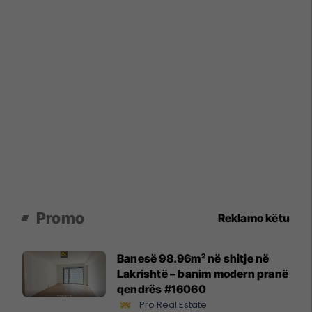
Promo
Reklamo këtu
Banesë 98.96m² në shitje në
Lakrishtë – banim modern pranë
qendrës #16060
Pro Real Estate