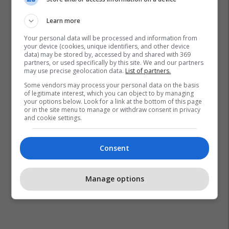
Learn more
Your personal data will be processed and information from
your device (cookies, unique identifiers, and other device
Shqiperia
Zhdukje
data) may be stored by, accessed by and shared with 369
partners, or used specifically by this site. We and our partners
may use precise geolocation data.
List of partners.
Some vendors may process your personal data on the basis
of legitimate interest, which you can object to by managing
your options below. Look for a link at the bottom of this page
or in the site menu to manage or withdraw consent in privacy
and cookie settings.
Consent
Manage options