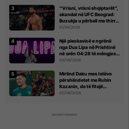
“Vrisni, vrisni shqiptarët”,
skandal në UFC Beograd:
Buzukja u përball me thirrje
anti-shqiptare nga
01/08/2026
tribunat
Një pleskavicë e ngrënë
nga Dua Lipa në Prishtinë
në orën 04:28 të mëngjesit
- dhe bota digjitale serbe
03/08/2026
shpall gjendjen e luftës
Mirlind Daku mes lotëve
përshëndetet me Rubin
Kazanin, do të fitojë
miliona te Spartak Moska
02/08/2026