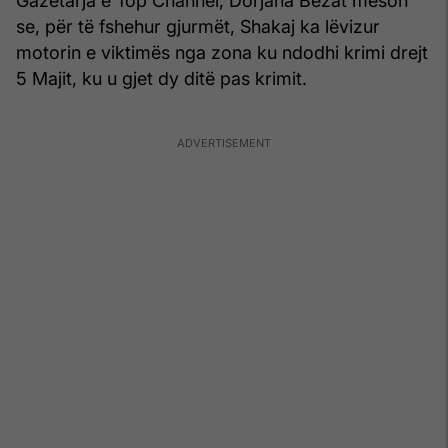
Gazetarja e Top Channel, Dorjana Bezat mëson
se, për të fshehur gjurmët, Shakaj ka lëvizur
motorin e viktimës nga zona ku ndodhi krimi drejt
5 Majit, ku u gjet dy ditë pas krimit.