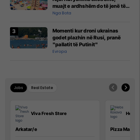
muajt e ardhshëm do të jenë të
pazakontë
Nga Bota
Momenti kur droni ukrainas
godet plazhin në Rusi, pranë
"pallatit të Putinit"
Evropa
Jobs
Real Estate
Viva Fresh Store
Hebs 
Arkatar/e
Pizza Man