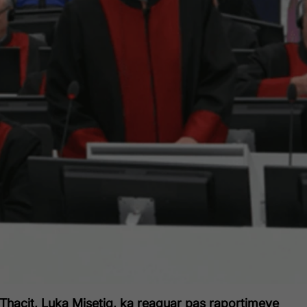
 Thaçit, Luka Misetiq, ka reaguar pas raportimeve