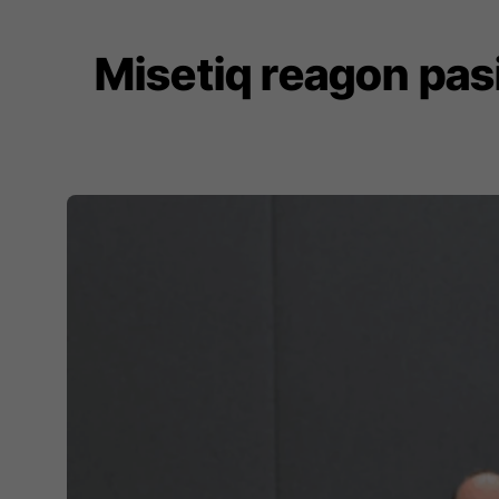
Misetiq reagon pasi