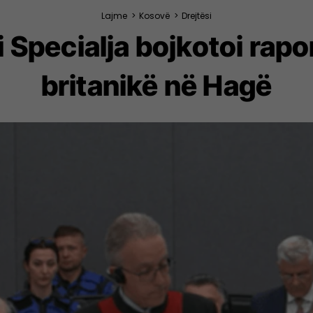
Lajme
>
Kosovë
>
Drejtësi
 Specialja bojkotoi rap
britanikë në Hagë