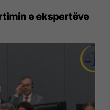
ortimin e ekspertëve