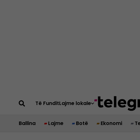
Të Fundit
Lajme lokale
Ballina
Lajme
Botë
Ekonomi
T