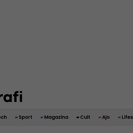
ech
Sport
Magazina
Cult
Ajo
Life