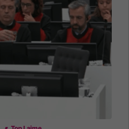
Top Lajme