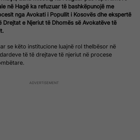
ale në Hagë ka refuzuar të bashkëpunojë me
cesit nga Avokati i Popullit i Kosovës dhe ekspertë
të Drejtat e Njeriut të Dhomës së Avokatëve të
t.
ar se këto institucione luajnë rol thelbësor në
dardeve të të drejtave të njeriut në procese
ombëtare.