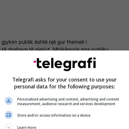
 gjykim publik është një gur themeli i
 të drejtave të njeriut. Mbikëqyrja nga publiku
ënie institucionale, duke i mundësuar publikut të
rorët dhe gjykatat, në mënyrë që shkeljet
materiale të mund të identifikohen dhe
Telegrafi asks for your consent to use your
eklaruar ai.
personal data for the following purposes:
jithashtu disa organizata ndërkombëtare për qasjen
Personalised advertising and content, advertising and content
katave ndërkombëtare, duke përmendur Human
measurement, audience research and services development
 Amnesty International.
Store and/or access information on a device
rganizata shpesh ndryshojnë qëndrim kur kalojnë
Learn more