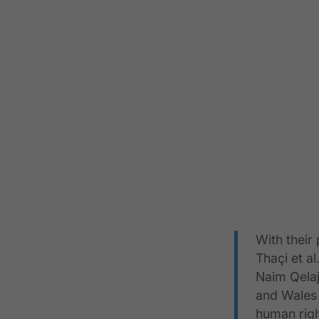
With their 
Thaçi et a
Naim Qela
and Wales 
human righ