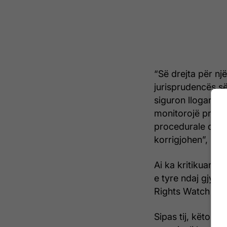
“Së drejta për një
jurisprudencës së
siguron llogaridh
monitorojë proku
procedurale dhe 
korrigjohen”, ka d
Ai ka kritikuar g
e tyre ndaj gjy
Rights Watch dhe
Sipas tij, këto o