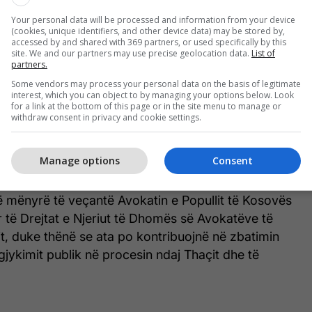
tar në atë ndërkombëtar, duke përfunduar në
Your personal data will be processed and information from your device
titucioneve në vend të mbrojtjes së të akuzuarve.
(cookies, unique identifiers, and other device data) may be stored by,
accessed by and shared with 369 partners, or used specifically by this
site. We and our partners may use precise geolocation data.
List of
teve të praktikës sime para gjykatave dhe
partners.
kombëtare, kam vërejtur se organizatat e mëdha
Some vendors may process your personal data on the basis of legitimate
Human Rights Watch dhe Amnesty International, të
interest, which you can object to by managing your options below. Look
for a link at the bottom of this page or in the site menu to manage or
drejtat e të akuzuarve në nivel kombëtar, shpesh
withdraw consent in privacy and cookie settings.
 në nivel ndërkombëtar dhe përfundojnë duke
titucionet. Ky ndryshim sistemik i lë të pandehurit
Manage options
Consent
ktiv të jashtëm”, ka shtuar Misetiq.
ë mënyrë të veçantë Avokatin e Popullit të Kosovës
 të Drejtat e Njeriut të Dhomës së Avokatëve të
it, duke thënë se ata po kontribuojnë në zbatimin
 gjykimit publik në procesin ndaj Thaçit dhe të