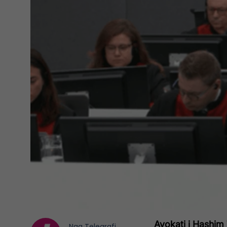
Avokati i Hashim
Nga
Telegrafi