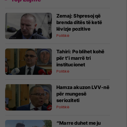
Zemaj: Shpresoj që
brenda ditës të ketë
lëvizje pozitive
Politikë
Tahiri: Po blihet kohë
për t’i marrë tri
institucionet
Politikë
Hamza akuzon LVV-në
për mungesë
serioziteti
Politikë
“Marre duhet me ju