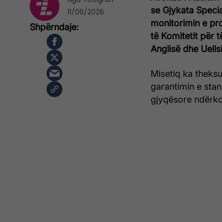
se Gjykata Speci
11/06/2026
monitorimin e pro
të Komitetit për 
Anglisë dhe Uellsi
Misetiq ka theksu
garantimin e stan
gjyqësore ndërk