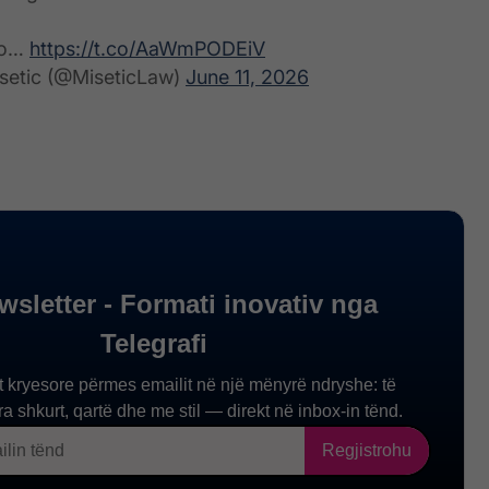
 to…
https://t.co/AaWmPODEiV
setic (@MiseticLaw)
June 11, 2026