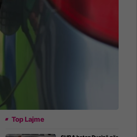
Top Lajme