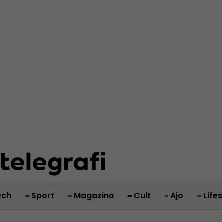
ech
Sport
Magazina
Cult
Ajo
Life