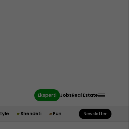
Eksperti
Jobs
Real Estate
style
Shëndeti
Fun
Newsletter