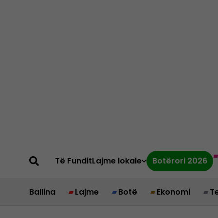
Të Fundit
Lajme lokale
Botërori 2026
Ballina
Lajme
Botë
Ekonomi
T