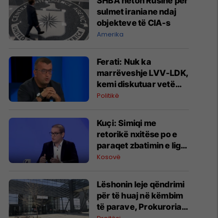
SHBA heton Rusinë për
sulmet iraniane ndaj
objekteve të CIA-s
Amerika
Ferati: Nuk ka
marrëveshje LVV-LDK,
kemi diskutuar vetëm
për parime
Politikë
Kuçi: Simiqi me
retorikë nxitëse po e
paraqet zbatimin e ligjit
në veri si "spastrim
Kosovë
etnik"
Lëshonin leje qëndrimi
për të huaj në këmbim
të parave, Prokuroria