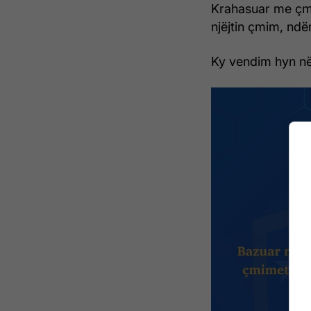
Krahasuar me çmi
njëjtin çmim, ndër
Ky vendim hyn në 