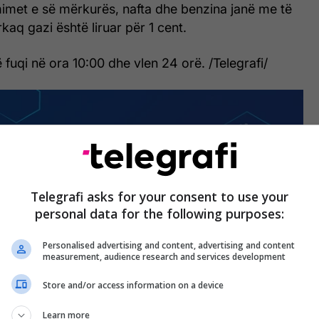
met e së mërkurës, nafta dhe benzina janë me të
kaq gazi është liruar për 1 cent.
fuqi në ora 10:00 dhe vlen 24 orë. /Telegrafi/
Telegrafi asks for your consent to use your
personal data for the following purposes:
Personalised advertising and content, advertising and content
measurement, audience research and services development
Store and/or access information on a device
Learn more