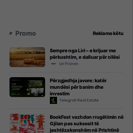
Promo
Reklamo këtu
Sempre nga Liri – e krijuar me
përkushtim, e dalluar për cilësi
Liri Prizren
Përzgjedhja javore: katër
mundësi për banim dhe
investim
Telegrafi Real Estate
BookFest vazhdon rrugëtimin në
Gjilan pas suksesit të
jashtëzakonshëm në Prishtinë