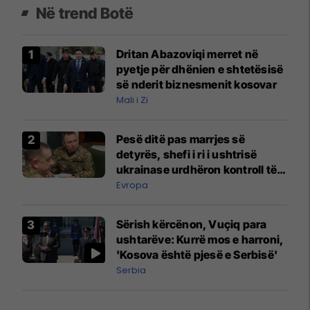
Në trend Botë
Dritan Abazoviqi merret në
pyetje për dhënien e shtetësisë
së nderit biznesmenit kosovar
Mali i Zi
Pesë ditë pas marrjes së
detyrës, shefi i ri i ushtrisë
ukrainase urdhëron kontroll të
madh
Evropa
Sërish kërcënon, Vuçiq para
ushtarëve: Kurrë mos e harroni,
'Kosova është pjesë e Serbisë'
Serbia