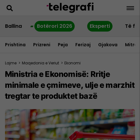
Ballina
Botërori 2026
Eksperti
Të fu
Prishtina
Prizreni
Peja
Ferizaj
Gjakova
Mitrov
Lajme
>
Maqedonia e Veriut
>
Ekonomi
Ministria e Ekonomisë: Rritje
minimale e çmimeve, ulje e marzhit
tregtar te produktet bazë