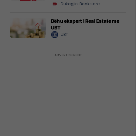
Dukagjini Bookstore
Bëhu ekspert i Real Estate me
UBT
UBT