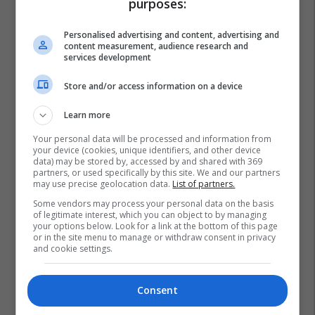
purposes:
Personalised advertising and content, advertising and
content measurement, audience research and
services development
Store and/or access information on a device
Learn more
Your personal data will be processed and information from
your device (cookies, unique identifiers, and other device
data) may be stored by, accessed by and shared with 369
partners, or used specifically by this site. We and our partners
may use precise geolocation data.
List of partners.
Some vendors may process your personal data on the basis
Ekonomia E Maqedonisë
Qytetarët E Maqedonisë
of legitimate interest, which you can object to by managing
your options below. Look for a link at the bottom of this page
Ministria E Ekonomisë - Mk
or in the site menu to manage or withdraw consent in privacy
and cookie settings.
Consent