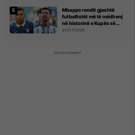
Mbappe rendit gjashtë
futbollistët më të mëdhenj
në historinë e Kupës së
Botës, Messi mbetet i dyti
23/07/2026