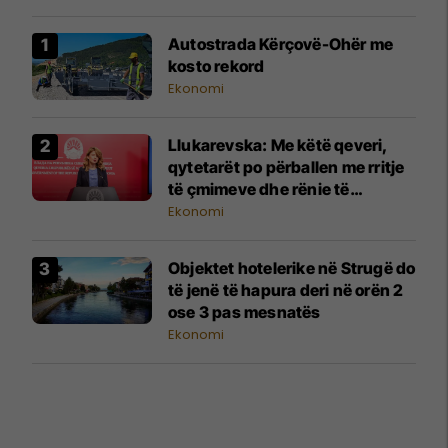
Autostrada Kërçovë-Ohër me
kosto rekord
Ekonomi
Llukarevska: Me këtë qeveri,
qytetarët po përballen me rritje
të çmimeve dhe rënie të
standardit të jetesës
Ekonomi
Objektet hotelerike në Strugë do
të jenë të hapura deri në orën 2
ose 3 pas mesnatës
Ekonomi