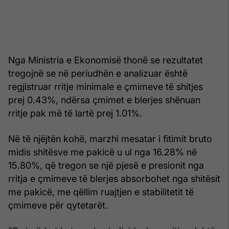
Nga Ministria e Ekonomisë thonë se rezultatet
tregojnë se në periudhën e analizuar është
regjistruar rritje minimale e çmimeve të shitjes
prej 0.43%, ndërsa çmimet e blerjes shënuan
rritje pak më të lartë prej 1.01%.
Në të njëjtën kohë, marzhi mesatar i fitimit bruto
midis shitësve me pakicë u ul nga 16.28% në
15.80%, që tregon se një pjesë e presionit nga
rritja e çmimeve të blerjes absorbohet nga shitësit
me pakicë, me qëllim ruajtjen e stabilitetit të
çmimeve për qytetarët.