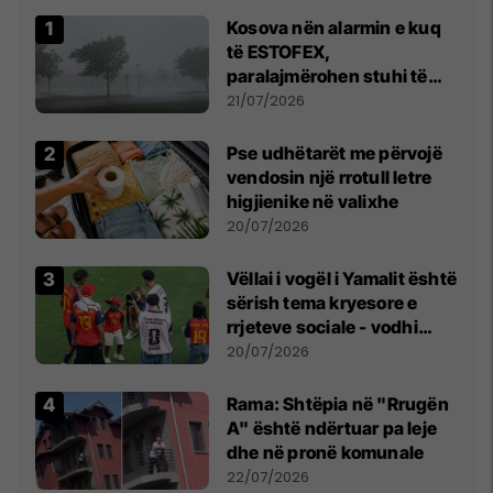
Kosova nën alarmin e kuq
të ESTOFEX,
paralajmërohen stuhi të
fuqishme me breshër dhe
21/07/2026
erëra të forta
Pse udhëtarët me përvojë
vendosin një rrotull letre
higjienike në valixhe
20/07/2026
Vëllai i vogël i Yamalit është
sërish tema kryesore e
rrjeteve sociale - vodhi
vëmendjen pas finales së
20/07/2026
Kupës së Botës
Rama: Shtëpia në "Rrugën
A" është ndërtuar pa leje
dhe në pronë komunale
22/07/2026