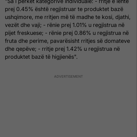
"Sa i përket kategorive individuale: - rritje e lehtë
prej 0.45% është regjistruar te produktet bazë
ushqimore, me rritjen më të madhe te kosi, djathi,
vezët dhe vaji; - rënie prej 1.01% u regjistrua në
pijet freskuese; - rënie prej 0.86% u regjistrua në
fruta dhe perime, pavarësisht rritjes së domateve
dhe qepëve; - rritje prej 1.42% u regjistrua në
produktet bazë të higjienës".