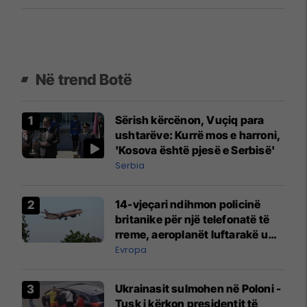
3.85 milionë denarë
Në trend Botë
Sërish kërcënon, Vuçiq para
ushtarëve: Kurrë mos e harroni,
'Kosova është pjesë e Serbisë'
Serbia
14-vjeçari ndihmon policinë
britanike për një telefonatë të
rreme, aeroplanët luftarakë u
ngritën në ajër për të
Evropa
interceptuar fluturaken e Qatar
Airways që po shkonte drejt
Ukrainasit sulmohen në Poloni -
Mançesterit
Tusk i kërkon presidentit të