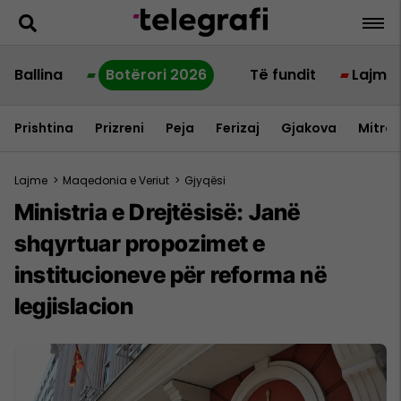
Ballina
Botërori 2026
Të fundit
Lajme
Prishtina
Prizreni
Peja
Ferizaj
Gjakova
Mitrov
Lajme
>
Maqedonia e Veriut
>
Gjyqësi
Ministria e Drejtësisë: Janë
shqyrtuar propozimet e
institucioneve për reforma në
legjislacion