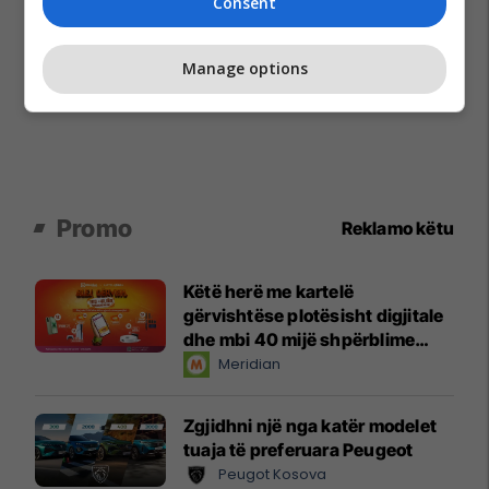
Consent
Manage options
Promo
Reklamo këtu
Këtë herë me kartelë
gërvishtëse plotësisht digjitale
dhe mbi 40 mijë shpërblime
instant!
Meridian
Zgjidhni një nga katër modelet
tuaja të preferuara Peugeot
Peugot Kosova