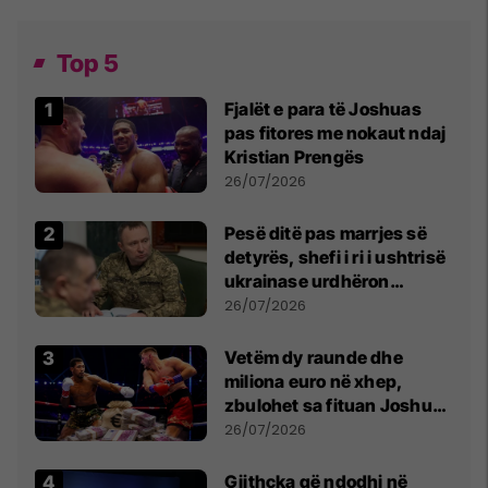
Top 5
Fjalët e para të Joshuas
pas fitores me nokaut ndaj
Kristian Prengës
26/07/2026
Pesë ditë pas marrjes së
detyrës, shefi i ri i ushtrisë
ukrainase urdhëron
kontroll të madh
26/07/2026
Vetëm dy raunde dhe
miliona euro në xhep,
zbulohet sa fituan Joshua
e Prenga
26/07/2026
Gjithçka që ndodhi në