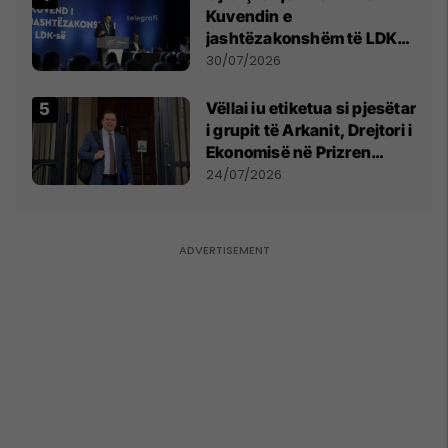
Kuvendin e
jashtëzakonshëm të LDK-
së
30/07/2026
Vëllai iu etiketua si pjesëtar
i grupit të Arkanit, Drejtori i
Ekonomisë në Prizren
mohon pretendimet
24/07/2026