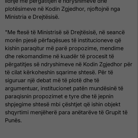
lidhje me përgatitjen e ndryshimeve dhe
plotësimeve në Kodin Zgjedhor, njoftojnë nga
Ministria e Drejtësisë.
"Me ftesë të Ministrisë së Drejtësisë, në seancë
morën pjesë përfaqësues të institucioneve që
kishin paraqitur më parë propozime, mendime
dhe rekomandime në kuadër të procesit të
përgatitjes së ndryshimeve në Kodin Zgjedhor për
të cilat kërkoheshin sqarime shtesë. Për të
siguruar një debat më të plotë dhe të
argumentuar, institucionet patën mundësinë të
paraqisnin propozimet e tyre dhe të jepnin
shpjegime shtesë mbi çështjet që ishin objekt
shqyrtimi menjëherë para anëtarëve të Grupit të
Punës.