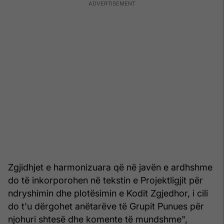
Zgjidhjet e harmonizuara që në javën e ardhshme
do të inkorporohen në tekstin e Projektligjit për
ndryshimin dhe plotësimin e Kodit Zgjedhor, i cili
do t'u dërgohet anëtarëve të Grupit Punues për
njohuri shtesë dhe komente të mundshme",