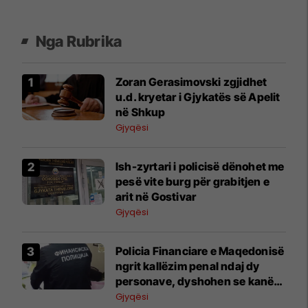
Nga Rubrika
Zoran Gerasimovski zgjidhet
u.d. kryetar i Gjykatës së Apelit
në Shkup
Gjyqësi
Ish-zyrtari i policisë dënohet me
pesë vite burg për grabitjen e
arit në Gostivar
Gjyqësi
Policia Financiare e Maqedonisë
ngrit kallëzim penal ndaj dy
personave, dyshohen se kanë
dëmtuar buxhetin e shtetit për
Gjyqësi