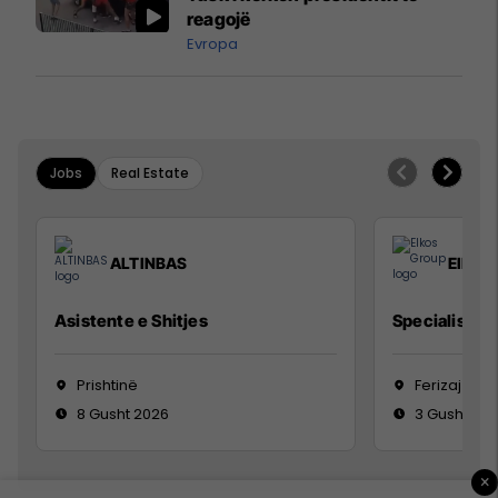
reagojë
Evropa
Jobs
Real Estate
ALTINBAS
Elkos
Asistente e Shitjes
Specialist Mi
Prishtinë
Ferizaj
8 Gusht 2026
3 Gusht 20
×