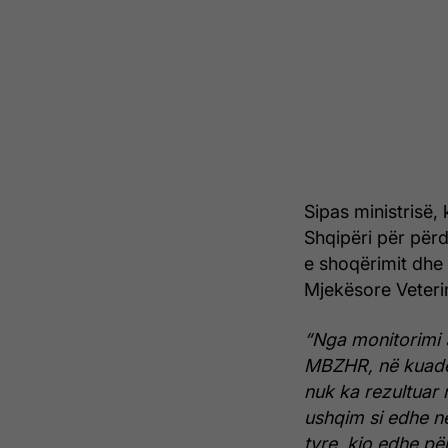
Sipas ministrisë,
Shqipëri për për
e shoqërimit dhe
Mjekësore Veteri
“Nga monitorimi 
MBZHR, në kuadër
nuk ka rezultuar
ushqim si edhe në
tyre, kjo edhe pë