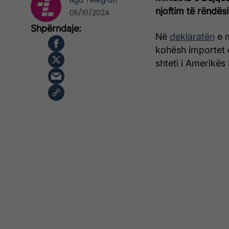
Nga
Telegrafi
njoftim të rëndësi
05/10/2024
Në
deklaratën
e m
kohësh importet
shteti i Amerikës 