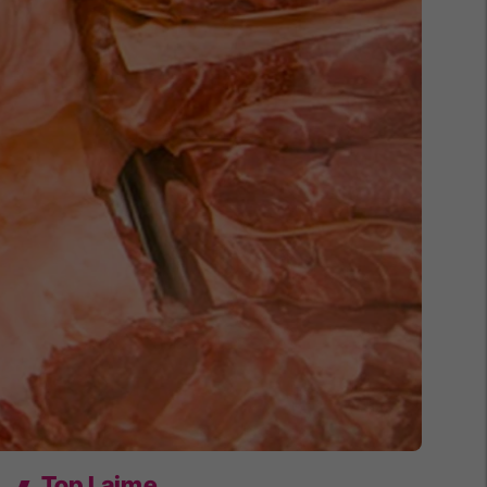
Top Lajme