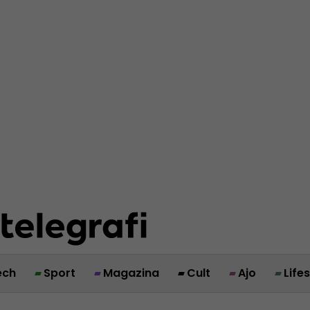
ech
Sport
Magazina
Cult
Ajo
Life