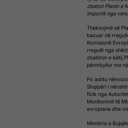
zbaton Planin e 
importit nga vend
Theksojmë së Pla
bazuar në rregul
Komisionit Evropi
rregullt nga shër
zbatimin e këtij P
përmbyllur me nj
Po ashtu nënvizo
Shqipëri i nënshtr
fizik nga Autorit
Monitorimit të Mb
evropiane dhe mi
Ministria e Bujqë