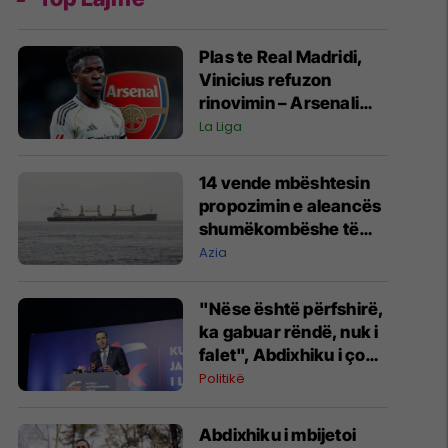
Plas te Real Madridi,
Vinicius refuzon
rinovimin – Arsenali
gati ofertën 140
La Liga
milionëshe
14 vende mbështesin
propozimin e aleancës
shumëkombëshe të
mbrojtjes detare të
Azia
udhëhequr nga Arabia
Saudite
"Nëse është përfshirë,
ka gabuar rëndë, nuk i
falet", Abdixhiku i çon
“selam” Përparim
Politikë
Ramës
Abdixhiku i mbijetoi