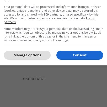
Your personal data will be processed and information from your device
htë përafruar në legjislacionin tonë kombëtar dhe
(cookies, unique identifiers, and other device data) may be stored by,
tin 2011 me Urdhrin e Ministrit të Bujqësisë nr.357
accessed by and shared with 369 partners, or used specifically by this
site. We and our partners may use precise geolocation data.
List of
Për kushtet e tregtimit dhe përdorimit në kafshë të
partners.
 me veprim hormonal ose tireostatik dhe të beta-
Some vendors may process your personal data on the basis of legitimate
topaminë është një produkt mjekësor veterinar që
interest, which you can object to by managing your options below. Look
for a link at the bottom of this page or in the site menu to manage or
struar në Rregulloren e Bashkimit Evropian
withdraw consent in privacy and cookie settings.
 është përafruar në legjislacionin tonë kombëtar
istrit të Bujqësisë Nr.15 datë 5.10.2010, i ndryshuar
Manage options
Consent
vitit 2010”,
sqaron ministria e Bujqësisë, shkruan