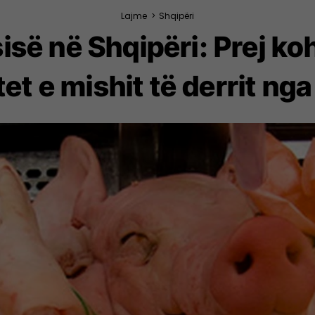
Lajme
>
Shqipëri
sisë në Shqipëri: Prej k
et e mishit të derrit nga 