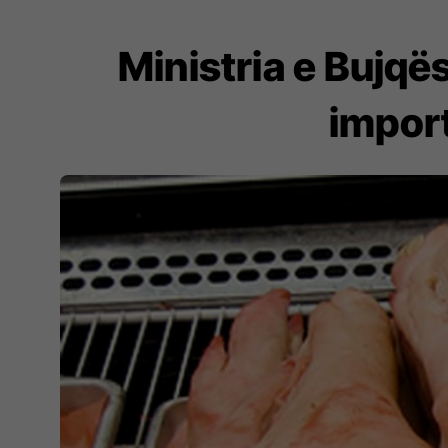
Ministria e Bujqë
import