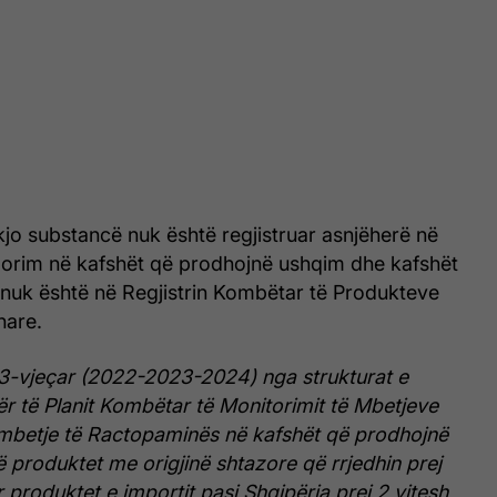
 kjo substancë nuk është regjistruar asnjëherë në
dorim në kafshët që prodhojnë ushqim dhe kafshët
 nuk është në Regjistrin Kombëtar të Produkteve
nare.
3-vjeçar (2022-2023-2024) nga strukturat e
 të Planit Kombëtar të Monitorimit të Mbetjeve
 mbetje të Ractopaminës në kafshët që prodhojnë
 produktet me origjinë shtazore që rrjedhin prej
r produktet e importit pasi Shqipëria prej 2 vitesh