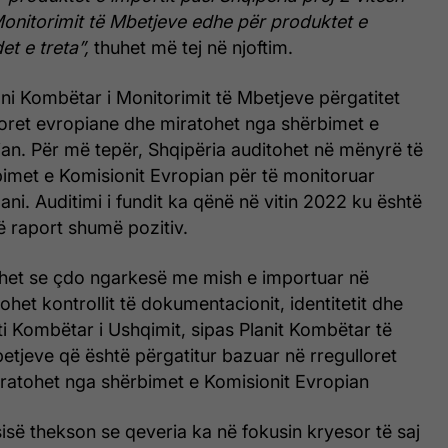
Monitorimit të Mbetjeve edhe për produktet e
et e treta”,
thuhet më tej në njoftim.
ni Kombëtar i Monitorimit të Mbetjeve përgatitet
loret evropiane dhe miratohet nga shërbimet e
an. Për më tepër, Shqipëria auditohet në mënyrë të
bimet e Komisionit Evropian për të monitoruar
lani. Auditimi i fundit ka qënë në vitin 2022 ku është
ë raport shumë pozitiv.
het se çdo ngarkesë me mish e importuar në
ohet kontrollit të dokumentacionit, identitetit dhe
eti Kombëtar i Ushqimit, sipas Planit Kombëtar të
etjeve që është përgatitur bazuar në rregulloret
ratohet nga shërbimet e Komisionit Evropian
sisë thekson se qeveria ka në fokusin kryesor të saj