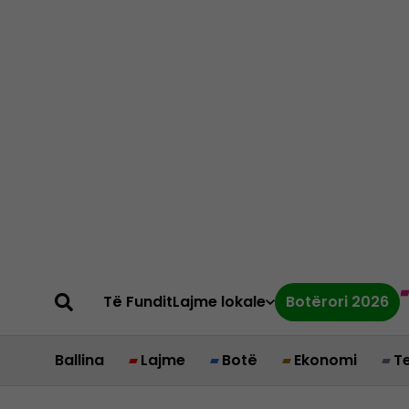
Të Fundit
Lajme lokale
Botërori 2026
Ballina
Lajme
Botë
Ekonomi
T