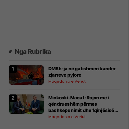
Nga Rubrika
DMSh-ja në gatishmëri kundër
zjarreve pyjore
Maqedonia e Veriut
Mickoski-Macut: Rajon më i
qëndrueshëm përmes
bashkëpunimit dhe fqinjësisë
së mirë RMV-Serbi
Maqedonia e Veriut