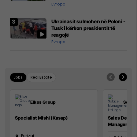
ngritën në ajër për të
Evropa
interceptuar fluturaken e Qatar
Airways që po shkonte drejt
Ukrainasit sulmohen në Poloni -
Mançesterit
Tusk i kërkon presidentit të
reagojë
Evropa
Jobs
Real Estate
Elkos Group
Solac
Specialist Mishi (Kasap)
Sales Devel
Manager
Ferizaj