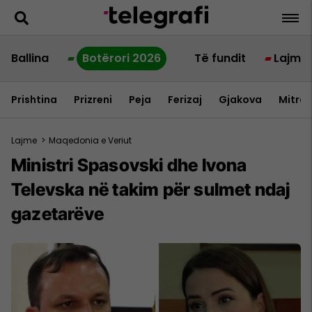
Ballina
Botërori 2026
Të fundit
Lajme
Prishtina
Prizreni
Peja
Ferizaj
Gjakova
Mitrov
Lajme
>
Maqedonia e Veriut
Ministri Spasovski dhe Ivona
Televska në takim për sulmet ndaj
gazetarëve