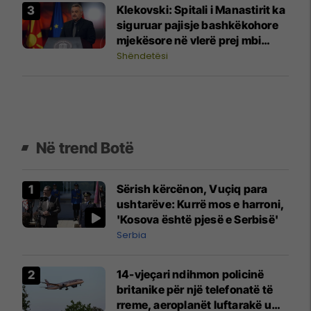
Klekovski: Spitali i Manastirit ka
siguruar pajisje bashkëkohore
mjekësore në vlerë prej mbi
30,4 milionë denarë
Shëndetësi
Në trend Botë
Sërish kërcënon, Vuçiq para
ushtarëve: Kurrë mos e harroni,
'Kosova është pjesë e Serbisë'
Serbia
14-vjeçari ndihmon policinë
britanike për një telefonatë të
rreme, aeroplanët luftarakë u