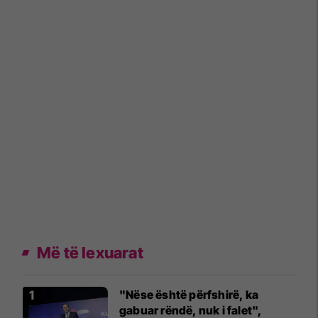
Më të lexuarat
"Nëse është përfshirë, ka
gabuar rëndë, nuk i falet",