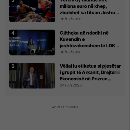
miliona euro në xhep,
zbulohet sa fituan Joshua
e Prenga
26/07/2026
Gjithçka që ndodhi në
Kuvendin e
jashtëzakonshëm të LDK-
së
30/07/2026
Vëllai iu etiketua si pjesëtar
i grupit të Arkanit, Drejtori i
Ekonomisë në Prizren
mohon pretendimet
24/07/2026