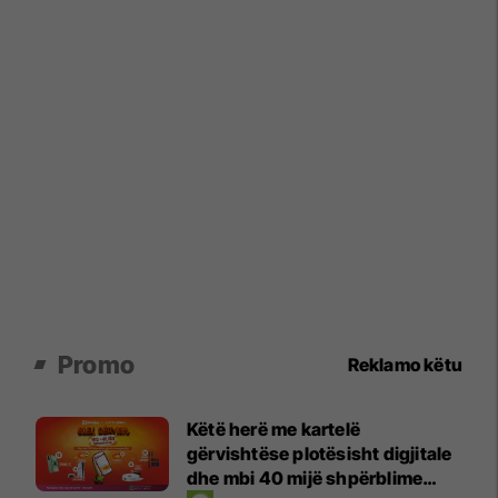
Promo
Reklamo këtu
Këtë herë me kartelë
gërvishtëse plotësisht digjitale
dhe mbi 40 mijë shpërblime