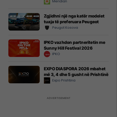
instant!
Meridian
Zgjidhni një nga katër modelet
tuaja të preferuara Peugeot
Peugot Kosova
IPKO vazhdon partneritetin me
Sunny Hill Festival 2026
IPKO
EXPO DIASPORA 2026 mbahet
më 3, 4 dhe 5 gusht në Prishtinë
Expo Prishtina