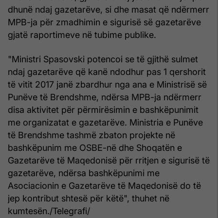
dhunë ndaj gazetarëve, si dhe masat që ndërmerr
MPB-ja për zmadhimin e sigurisë së gazetarëve
gjatë raportimeve në tubime publike.
"Ministri Spasovski potencoi se të gjithë sulmet
ndaj gazetarëve që kanë ndodhur pas 1 qershorit
të vitit 2017 janë zbardhur nga ana e Ministrisë së
Punëve të Brendshme, ndërsa MPB-ja ndërmerr
disa aktivitet për përmirësimin e bashkëpunimit
me organizatat e gazetarëve. Ministria e Punëve
të Brendshme tashmë zbaton projekte në
bashkëpunim me OSBE-në dhe Shoqatën e
Gazetarëve të Maqedonisë për rritjen e sigurisë të
gazetarëve, ndërsa bashkëpunimi me
Asociacionin e Gazetarëve të Maqedonisë do të
jep kontribut shtesë për këtë", thuhet në
kumtesën./Telegrafi/