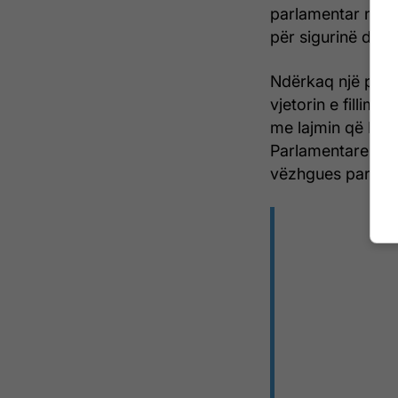
parlamentar në an
për sigurinë dhe 
Ndërkaq një post
vjetorin e fillimi
me lajmin që Kom
Parlamentare të
vëzhgues parlamen