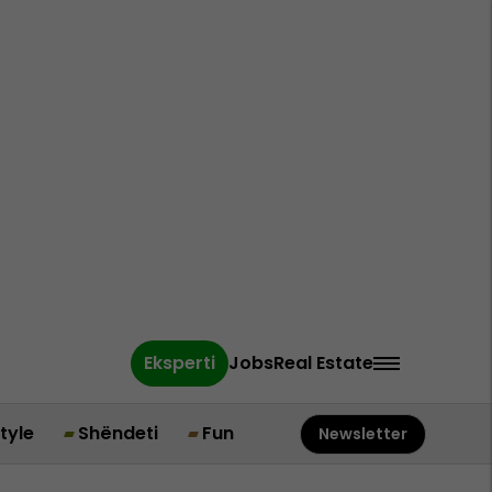
Eksperti
Jobs
Real Estate
style
Shëndeti
Fun
Newsletter