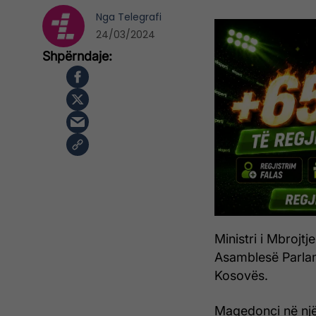
Nga
Telegrafi
24/03/2024
Ministri i Mbrojt
Asamblesë Parlam
Kosovës.
Maqedonci në një 