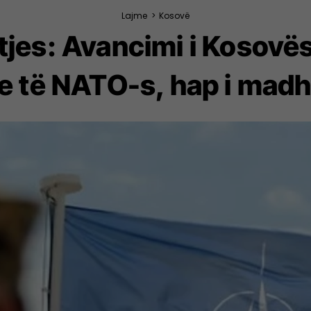
Lajme
>
Kosovë
ojtjes: Avancimi i Kosov
 të NATO-s, hap i madh