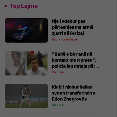
Top Lajme
Një i vdekur pas
përleshjes me armë
zjarri në Ferizaj
Kronika e Zezë
"Babë e bir ranë në
kontakt me rrymën",
policia jep detaje për
rastin tragjik në Deçan
Deçani
Klubi i njohur italian
synon transferimin e
Edon Zhegrovës
Serie A