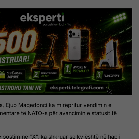
jes, Ejup Maqedonci ka mirëpritur vendimin e
entare të NATO-s për avancimin e statusit të
postim në “X”, ka shkruar se ky është në hap i