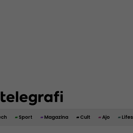
ech
Sport
Magazina
Cult
Ajo
Life