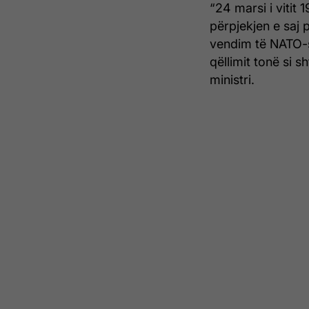
“24 marsi i vitit
përpjekjen e saj p
vendim të NATO-s
qëllimit tonë si 
ministri.