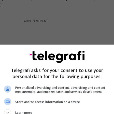
ë.
Telegrafi asks for your consent to use your
personal data for the following purposes:
Personalised advertising and content, advertising and content
measurement, audience research and services development
Store and/or access information on a device
ershëm i Asamblesë Parlamentare të NATO-s
vancojë Kuvendin e Kosovës nga vëzhgues
Learn more