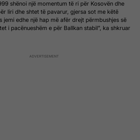
 1999 shënoi një momentum të ri për Kosovën dhe
ër liri dhe shtet të pavarur, gjersa sot me këtë
 jemi edhe një hap më afër drejt përmbushjes së
shtet i pacënueshëm e për Ballkan stabil”, ka shkruar