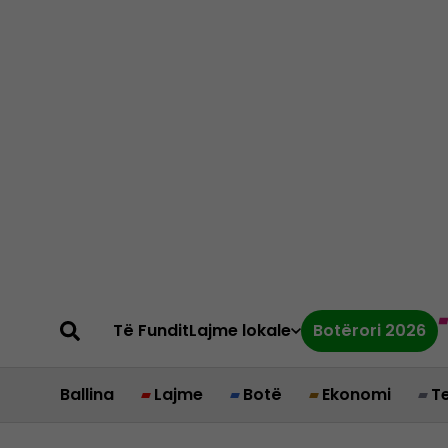
Të Fundit
Lajme lokale
Botërori 2026
Ballina
Lajme
Botë
Ekonomi
T