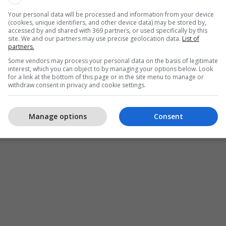
ëtar të asociuar. Ky është një hap i madh përpara
Your personal data will be processed and information from your device
prosperitetin e Kosovës dhe rajonit”, ka shkruar ai.
(cookies, unique identifiers, and other device data) may be stored by,
accessed by and shared with 369 partners, or used specifically by this
site. We and our partners may use precise geolocation data.
List of
im në Facebook, Maqedonci ka shtuar se në 25
partners.
t të sulmeve të NATO-s po shënojmë një kapitull të ri
Some vendors may process your personal data on the basis of legitimate
interest, which you can object to by managing your options below. Look
isioni i Përhershëm drejtues i Asamblesë
for a link at the bottom of this page or in the site menu to manage or
 NATO-s ka marrë vendimin që Kosova nga
withdraw consent in privacy and cookie settings.
tar të pranohet si shtet anëtar i asociuar.
Manage options
Consent