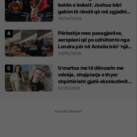
botën e boksit: Joshua bëri
gabim të rëndë që më zgjodhi
mua si kundërshtar
28/04/2026
Përleshje mes pasagjerëve,
aeroplani që po udhëtonte nga
Londra për në Antalia bëri 'një
ulje emergjente' në Prishtinë
03/05/2026
U martua me të dënuarin me
vdekje, shqiptarja e thyer
shpirtërisht gjatë ekzekutimit
të Broadnax
01/05/2026