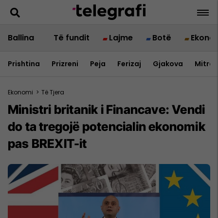
Ballina
Të fundit
Lajme
Botë
Ekono
Prishtina
Prizreni
Peja
Ferizaj
Gjakova
Mitrov
Ekonomi
>
Të Tjera
Ministri britanik i Financave: Vendi
do ta tregojë potencialin ekonomik
pas BREXIT-it