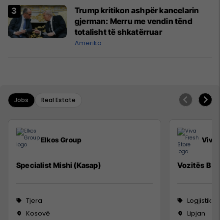
Trump kritikon ashpër kancelarin
gjerman: Merru me vendin tënd
totalisht të shkatërruar
Amerika
Jobs
Real Estate
Elkos Group
Viva 
Specialist Mishi (Kasap)
Vozitës B
Tjera
Logjistikë
Kosovë
Lipjan