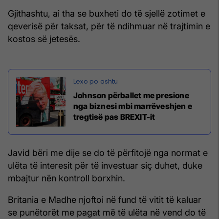
Gjithashtu, ai tha se buxheti do të sjellë zotimet e
qeverisë për taksat, për të ndihmuar në trajtimin e
kostos së jetesës.
Johnson përballet me presione
nga biznesi mbi marrëveshjen e
tregtisë pas BREXIT-it
Javid bëri me dije se do të përfitojë nga normat e
ulëta të interesit për të investuar siç duhet, duke
mbajtur nën kontroll borxhin.
Britania e Madhe njoftoi në fund të vitit të kaluar
se punëtorët me pagat më të ulëta në vend do të