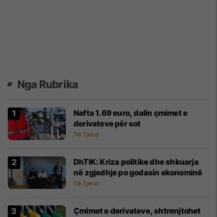
Nga Rubrika
Nafta 1.69 euro, dalin çmimet e
derivateve për sot
Të Tjera
DhTIK: Kriza politike dhe shkuarja
në zgjedhje po godasin ekonominë
Të Tjera
Çmimet e derivateve, shtrenjtohet