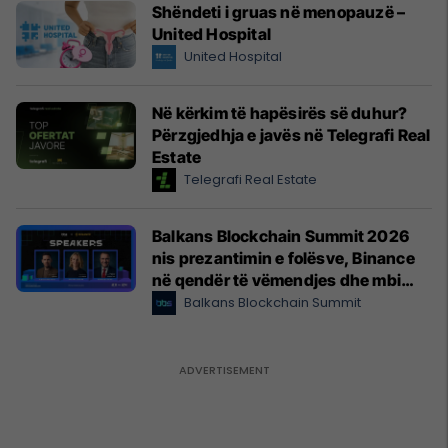
Shëndeti i gruas në menopauzë –
United Hospital
United Hospital
Në kërkim të hapësirës së duhur?
Përzgjedhja e javës në Telegrafi Real
Estate
Telegrafi Real Estate
Balkans Blockchain Summit 2026
nis prezantimin e folësve, Binance
në qendër të vëmendjes dhe mbi
$10,000 giveaway për
Balkans Blockchain Summit
pjesëmarrësit