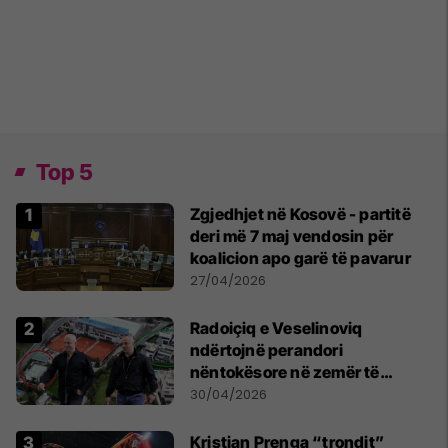
Top 5
Zgjedhjet në Kosovë - partitë
deri më 7 maj vendosin për
koalicion apo garë të pavarur
27/04/2026
Radoiçiq e Veselinoviq
ndërtojnë perandori
nëntokësore në zemër të
Beogradit, nën vilat e tyre
30/04/2026
dyshohet se po bëjnë bunkerë
Kristian Prenga “trondit”