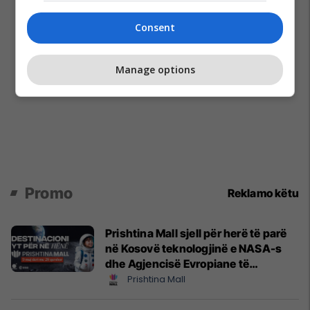
Consent
Manage options
Promo
Reklamo këtu
Prishtina Mall sjell për herë të parë
në Kosovë teknologjinë e NASA-s
dhe Agjencisë Evropiane të
Hapësirës (ESA)
Prishtina Mall