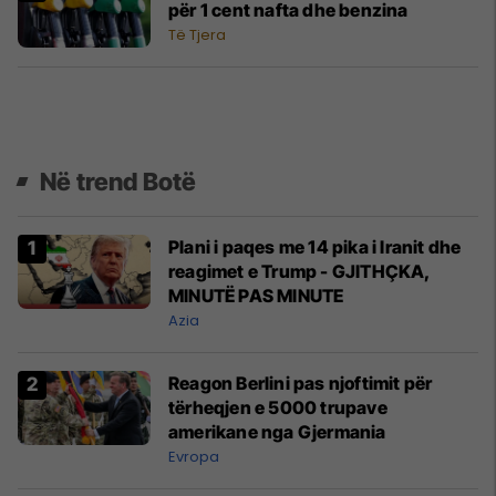
për 1 cent nafta dhe benzina
Të Tjera
Në trend Botë
Plani i paqes me 14 pika i Iranit dhe
reagimet e Trump - GJITHÇKA,
MINUTË PAS MINUTE
Azia
Reagon Berlini pas njoftimit për
tërheqjen e 5000 trupave
amerikane nga Gjermania
Evropa