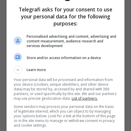
Telegrafi asks for your consent to use
Britani E Madhe
Sajid Javid
Brexit
your personal data for the following
purposes:
Personalised advertising and content, advertising and
content measurement, audience research and
services development
Store and/or access information on a device
Learn more
Your personal data will be processed and information from
your device (cookies, unique identifiers, and other device
data) may be stored by, accessed by and shared with 369
partners, or used specifically by this site. We and our partners
may use precise geolocation data.
List of partners.
Some vendors may process your personal data on the basis
of legitimate interest, which you can object to by managing
your options below. Look for a link at the bottom of this page
or in the site menu to manage or withdraw consent in privacy
and cookie settings.