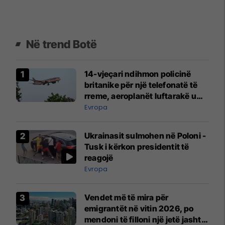
Në trend Botë
14-vjeçari ndihmon policinë
britanike për një telefonatë të
rreme, aeroplanët luftarakë u
ngritën në ajër për të
Evropa
interceptuar fluturaken e Qatar
Airways që po shkonte drejt
Ukrainasit sulmohen në Poloni -
Mançesterit
Tusk i kërkon presidentit të
reagojë
Evropa
Vendet më të mira për
emigrantët në vitin 2026, po
mendoni të filloni një jetë jashtë