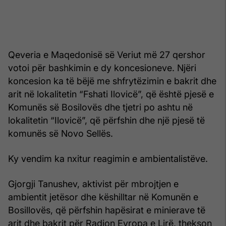
Qeveria e Maqedonisë së Veriut më 27 qershor
votoi për bashkimin e dy koncesioneve. Njëri
koncesion ka të bëjë me shfrytëzimin e bakrit dhe
arit në lokalitetin “Fshati Ilovicë”, që është pjesë e
Komunës së Bosilovës dhe tjetri po ashtu në
lokalitetin “Ilovicë”, që përfshin dhe një pjesë të
komunës së Novo Sellës.
Ky vendim ka nxitur reagimin e ambientalistëve.
Gjorgji Tanushev, aktivist për mbrojtjen e
ambientit jetësor dhe këshilltar në Komunën e
Bosillovës, që përfshin hapësirat e minierave të
arit dhe bakrit për Radion Evropa e Lirë, thekson