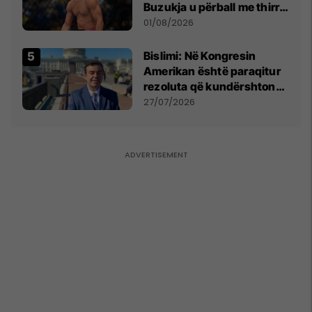
Buzukja u përball me thirrje
anti-shqiptare nga
01/08/2026
tribunat
Bislimi: Në Kongresin
Amerikan është paraqitur
rezoluta që kundërshton
mbajtjen e Asamblesë
27/07/2026
Parlamentare të OSBE-së
në Beograd