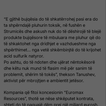
“E gjithë bujqësia do të shkatërrohej pasi era do
ta shpërndajë pluhurin toksik, në fushën e
Strumicës dhe askush nuk do të dëshirojë të blejë
produkte bujqësore të mbuluara me pluhur që do
të shkaktohet nga dridhjet e vazhdueshme nga
shpërthimet... nga vetë shkëmbinjtë do të krijohet
acid sulfurik natyror.
Po ashtu, do të ndoten dhe ujërat nëntokësorë
dhe këtu nuk mund të flasim më për sanim të
problemit, shërim të tokës”, thekson Tanushev,
aktivist për mbrojtjen e ambientit jetësor.
Kompania që fitoi koncesionin “Euromax
Resources”, thotë se nëse shkëputet kontrata,
shteti do të paguajë dëm prej një miliard eurosh.