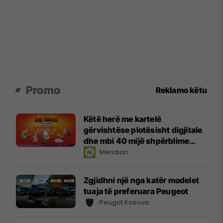
Promo
Reklamo këtu
Këtë herë me kartelë
gërvishtëse plotësisht digjitale
dhe mbi 40 mijë shpërblime
instant!
Meridian
Zgjidhni një nga katër modelet
tuaja të preferuara Peugeot
Peugot Kosova