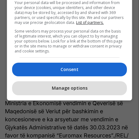
Your personal data will be processed and information from
your device (cookies, unique identifiers, and other device
data) may be stored by, accessed by and shared with 369
partners, or used specifically by this site. We and our partners
may use precise geolocation data.
List of partners.
Some vendors may process your personal data on the basis
of legitimate interest, which you can object to by managing
your options below. Look for a link at the bottom of this page
or in the site menu to manage or withdraw consent in privacy
and cookie settings.
Consent
Manage options
Ministria e Ekonomisë vendimin e Qeverisë së
Maqedonisë së Veriut për bashkimin e
koncesioneve e ka arsyetuar me vendimin e
Gjykatës Administrative të datës 30.03.2023 në
favor të kompanisë “Euromax Resources”./REL/