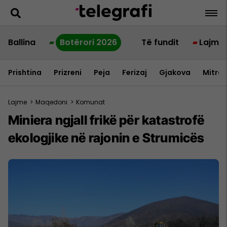
Ballina
Botërori 2026
Të fundit
Lajme
Prishtina
Prizreni
Peja
Ferizaj
Gjakova
Mitrov
Lajme
>
Maqedoni
>
Komunat
Miniera ngjall frikë për katastrofë
ekologjike në rajonin e Strumicës