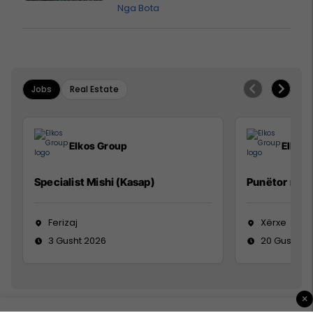
vendit?
Nga Bota
Jobs
Real Estate
Elkos Group
Elkos
Specialist Mishi (Kasap)
Punëtor në 
Ferizaj
Xërxe
3 Gusht 2026
20 Gusht 2
×