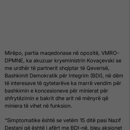
Mirëpo, partia maqedonase në opozitë, VMRO-
DPMNE, ka akuzuar kryeministrin Kovaçevski se
me urdhër të partnerit shqiptar të Qeverisë,
Bashkimit Demokratik për Integrim (BDI), në dëm
të interesave të qytetarëve ka marrë vendim për
bashkimin e koncesioneve për minierat për
shfrytëzimin e bakrit dhe arit në mënyrë që
miniera të vihet në funksion.
“Simptomatike është se vetëm 15 ditë pasi Nazif
Destani që është i afërt me BDI-në, bleu aksionet