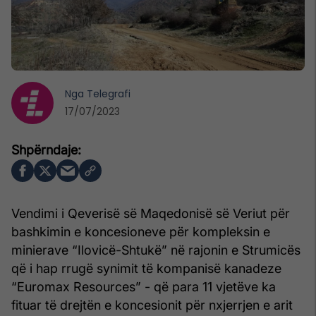
Nga
Telegrafi
17/07/2023
Vendimi i Qeverisë së Maqedonisë së Veriut për
bashkimin e koncesioneve për kompleksin e
minierave “Ilovicë-Shtukë” në rajonin e Strumicës
që i hap rrugë synimit të kompanisë kanadeze
“Euromax Resources” - që para 11 vjetëve ka
fituar të drejtën e koncesionit për nxjerrjen e arit