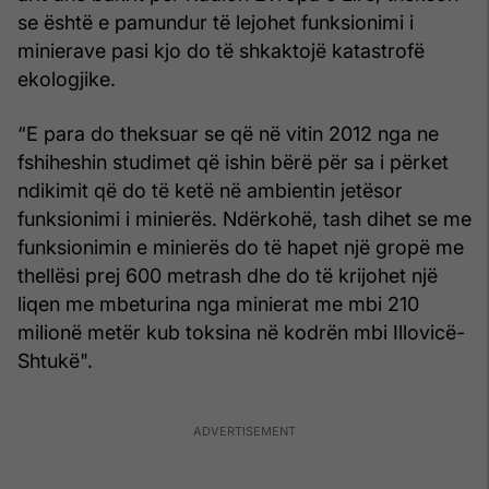
se është e pamundur të lejohet funksionimi i
minierave pasi kjo do të shkaktojë katastrofë
ekologjike.
“E para do theksuar se që në vitin 2012 nga ne
fshiheshin studimet që ishin bërë për sa i përket
ndikimit që do të ketë në ambientin jetësor
funksionimi i minierës. Ndërkohë, tash dihet se me
funksionimin e minierës do të hapet një gropë me
thellësi prej 600 metrash dhe do të krijohet një
liqen me mbeturina nga minierat me mbi 210
milionë metër kub toksina në kodrën mbi Illovicë-
Shtukë".