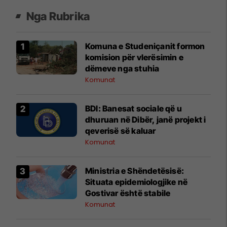
Nga Rubrika
Komuna e Studeniçanit formon
komision për vlerësimin e
dëmeve nga stuhia
Komunat
BDI: Banesat sociale që u
dhuruan në Dibër, janë projekt i
qeverisë së kaluar
Komunat
Ministria e Shëndetësisë:
Situata epidemiologjike në
Gostivar është stabile
Komunat