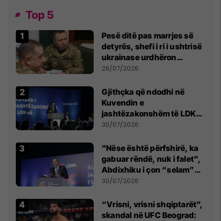
Top 5
Pesë ditë pas marrjes së
detyrës, shefi i ri i ushtrisë
ukrainase urdhëron
kontroll të madh
26/07/2026
Gjithçka që ndodhi në
Kuvendin e
jashtëzakonshëm të LDK-
së
30/07/2026
"Nëse është përfshirë, ka
gabuar rëndë, nuk i falet",
Abdixhiku i çon “selam”
Përparim Ramës
30/07/2026
“Vrisni, vrisni shqiptarët”,
skandal në UFC Beograd: