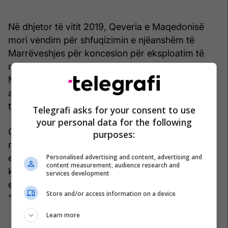
Në dhjetor të vitit 2019, Qeveria e Maqedonisë
mori vendim për shfuqizimin e njëanshëm të
Marrëveshjes për koncesion për eksploatim të
minierës për bakër dhe ari në lokalitetin Illovicë.
Më pas, kompania “Euromax” ka parashtruar
ankesë në gjykatat e vendit kundër këtij vendimi
të Qeverisë.
Telegrafi asks for your consent to use
your personal data for the following
Gjatë fundjavës (më 15 korrik) nën organizimin e
purposes:
rreth 45 organizatave që në fokus kanë mbrojtje
Personalised advertising and content, advertising and
e mjedisit u mbajt një protestë për të
content measurement, audience research and
kundërshtuar vendimin e qeverisë për bashkimin
services development
e koncesioneve për kompleksin e minierave
Store and/or access information on a device
“Ilovicë-Shtukë”.
Learn more