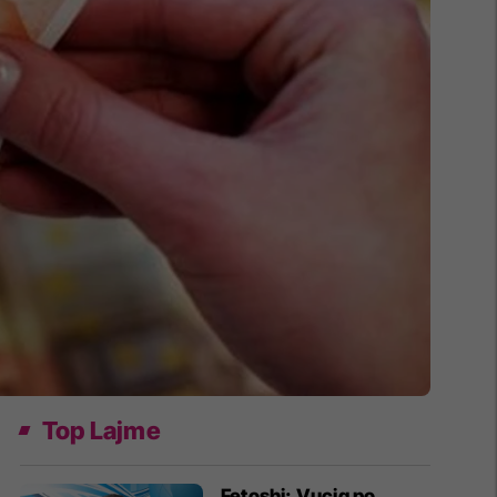
Top Lajme
Fetoshi: Vuçiq po