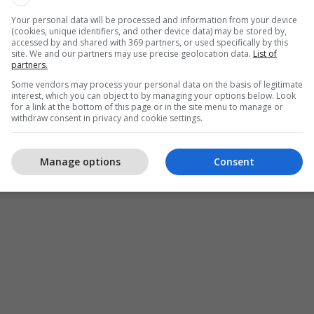
Your personal data will be processed and information from your device
(cookies, unique identifiers, and other device data) may be stored by,
accessed by and shared with 369 partners, or used specifically by this
site. We and our partners may use precise geolocation data.
List of
partners.
Some vendors may process your personal data on the basis of legitimate
interest, which you can object to by managing your options below. Look
for a link at the bottom of this page or in the site menu to manage or
withdraw consent in privacy and cookie settings.
Manage options
Consent