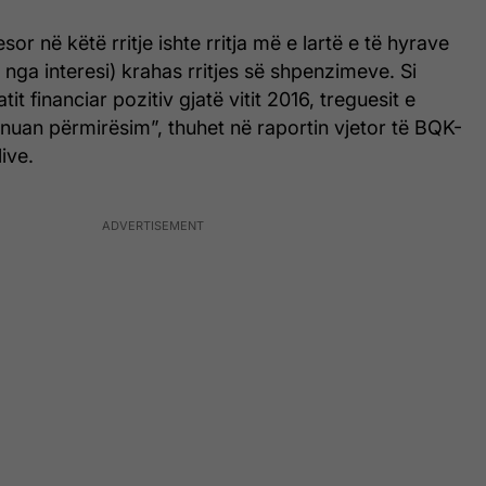
or në këtë rritje ishte rritja më e lartë e të hyrave
 nga interesi) krahas rritjes së shpenzimeve. Si
tit financiar pozitiv gjatë vitit 2016, treguesit e
shënuan përmirësim”, thuhet në raportin vjetor të BQK-
ive.