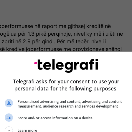
 joperformuese në raport me gjithsej kreditë në
ogëlua për 1.3 pikë përqindje, nivel ky më i ulëti në
 zbriti në 2.9 për qind . Për më tepër, niveli i
ë kredive joperformuese me provizioneve shënoi
 në 200.2 për qind i ndikuar nga rënia e vlerës së
uese”, thuhet në raport. /Telegrafi/
Telegrafi asks for your consent to use your
personal data for the following purposes:
Personalised advertising and content, advertising and content
measurement, audience research and services development
Store and/or access information on a device
Learn more