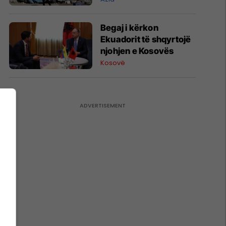
Begaj i kërkon
Ekuadorit të shqyrtojë
njohjen e Kosovës
Kosovë