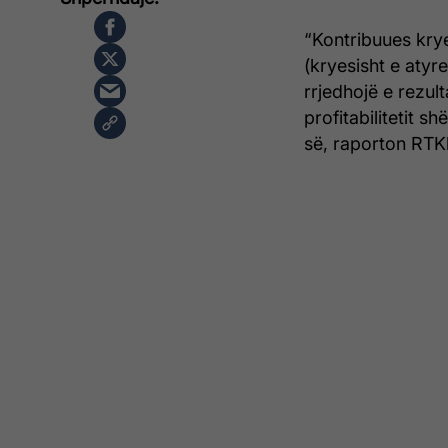
“Kontribuues kryes
(kryesisht e atyre
rrjedhojë e rezulta
profitabilitetit 
së, raporton RTKl