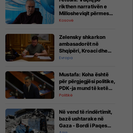
rikthen narrativën e
Millosheviqit përmes
projektit “Bota Serbe”
Kosovë
Zelensky shkarkon
ambasadorët në
Shqipëri, Kroaci dhe
Mal të Zi
Evropa
Mustafa: Koha është
për përgjegjësi politike,
PDK-ja mund të ketë
rol vendimtar për
Politikë
qeverinë e re
Në vend të rindërtimit,
bazë ushtarake në
Gaza - Bordi i Paqes
jep kontratën e parë
Azia