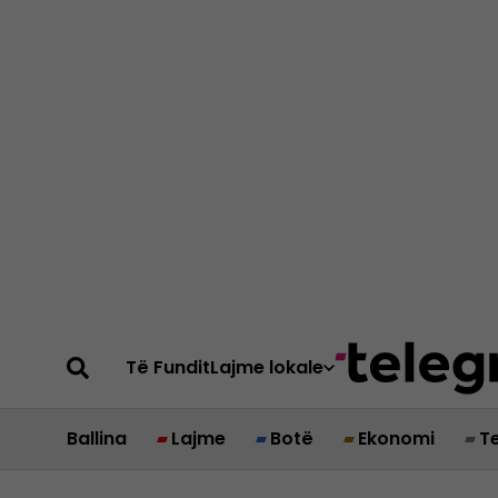
Të Fundit
Lajme lokale
Ballina
Lajme
Botë
Ekonomi
T