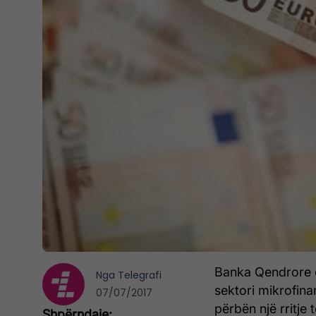
Banka Qendrore e
Nga
Telegrafi
sektori mikrofinan
07/07/2017
përbën një rritje