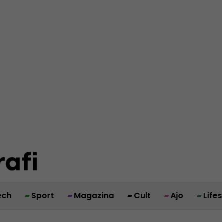
ech
Sport
Magazina
Cult
Ajo
Life