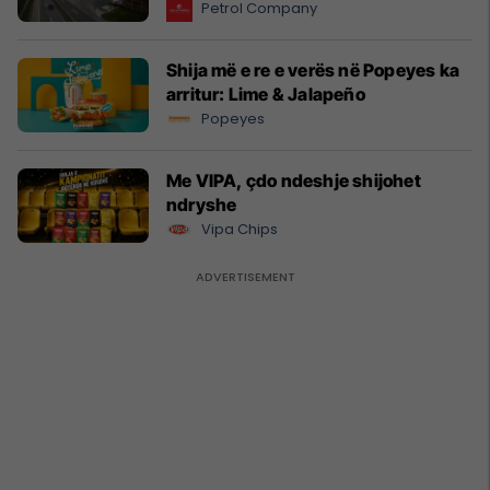
Petrol Company
Shija më e re e verës në Popeyes ka
arritur: Lime & Jalapeño
Popeyes
Me VIPA, çdo ndeshje shijohet
ndryshe
Vipa Chips