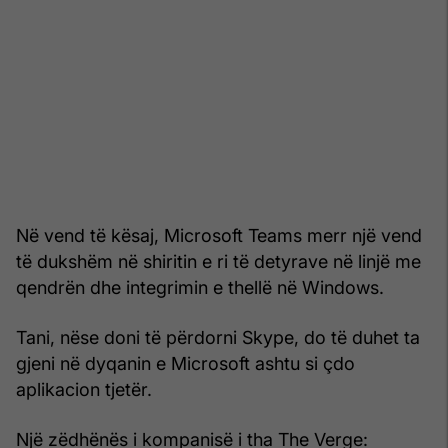
Në vend të kësaj, Microsoft Teams merr një vend
të dukshëm në shiritin e ri të detyrave në linjë me
qendrën dhe integrimin e thellë në Windows.
Tani, nëse doni të përdorni Skype, do të duhet ta
gjeni në dyqanin e Microsoft ashtu si çdo
aplikacion tjetër.
Një zëdhënës i kompanisë i tha The Verge: