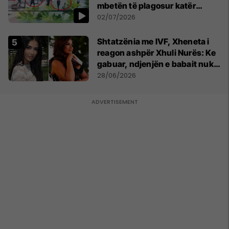
mbetën të plagosur katër
persona
02/07/2026
Shtatzënia me IVF, Xheneta i
reagon ashpër Xhuli Nurës: Ke
gabuar, ndjenjën e babait nuk
mund t'ia plotësosh kurrë
28/06/2026