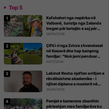
Top 5
Kafshohet nga nepërka në
Valbonë, turistja nga Zelanda
tregon për betejën e saj për
mbijetesë
28/06/2026
Çifti i ri nga Zvicra zhvendoset
në Kosovë dhe hap kamping
familjar: "Nuk jemi penduar
asnjë ditë"
01/07/2026
Labinot Rexha njofton arritjen e
rëndësishme akademike - i
njihet diploma e masterit në
Psikologji në Zvicër
29/06/2026
Pamjet e kamerave zbardhin
përleshjen mes familjarëve ku