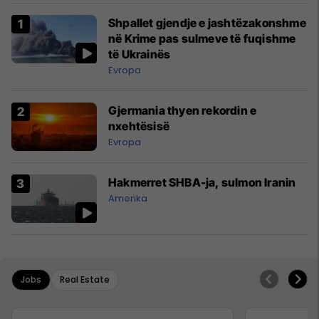
Shpallet gjendje e jashtëzakonshme
në Krime pas sulmeve të fuqishme
të Ukrainës
Evropa
Gjermania thyen rekordin e
nxehtësisë
Evropa
Hakmerret SHBA-ja, sulmon Iranin
Amerika
Jobs
Real Estate