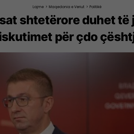
Lajme
>
Maqedonia e Veriut
>
Politikë
sat shtetërore duhet të 
iskutimet për çdo çësht