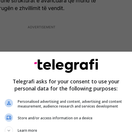
ët dhe strukturat e avancuara që mund të
ugën e zhvillimit të vendit.
Telegrafi asks for your consent to use your
personal data for the following purposes:
Personalised advertising and content, advertising and content
measurement, audience research and services development
Store and/or access information on a device
ore të Maqedonisë duhet të jenë pikënisja në
Learn more
o çështje, ku Mickoski i kërkoi Filipçes që të