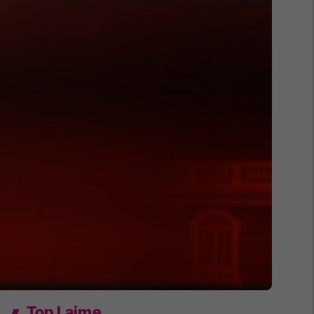
Top Lajme