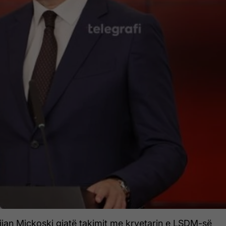
tijan Mickoski gjatë takimit me kryetarin e LSDM-së