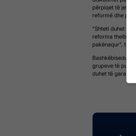
përpiqet të jetë 
reformë dhe përp
“Shteti duhet të 
reforma thelbësor
pakënaqur”, thek
Bashkëbiseduesit,
grupeve të punës 
duhet të garantoj