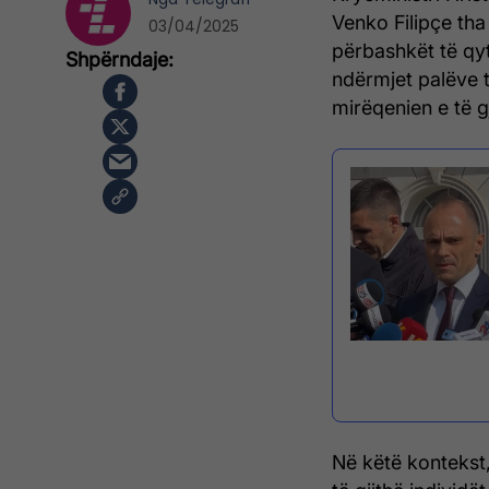
Venko Filipçe tha
03/04/2025
përbashkët të qy
ndërmjet palëve 
mirëqenien e të g
Në këtë kontekst