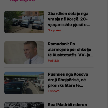
Zbardhen detaje nga
vrasja në Korçë, 20-
vjeçari ishte pjesë e
Forcave të Armatosura
Shqipëri
Ramadani: Po
alarmojmë për shkelje
të Kushtetutës, VV-ja
po e çon Kosovën drejt
Politikë
pakushtetutshmërisë
​Pushues nga Kosova
drejt Shqipërisë, në
pikën kufitare të
Morinit mbi 41 mijë
Kosovë
hyrje për 12 orë
Real Madridi nderon