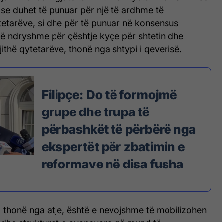
 se duhet të punuar për një të ardhme të
tetarëve, si dhe për të punuar në konsensus
të ndryshme për çështje kyçe për shtetin dhe
jithë qytetarëve, thonë nga shtypi i qeverisë.
Filipçe: Do të formojmë
grupe dhe trupa të
përbashkët të përbërë nga
ekspertët për zbatimin e
reformave në disa fusha
, thonë nga atje, është e nevojshme të mobilizohen