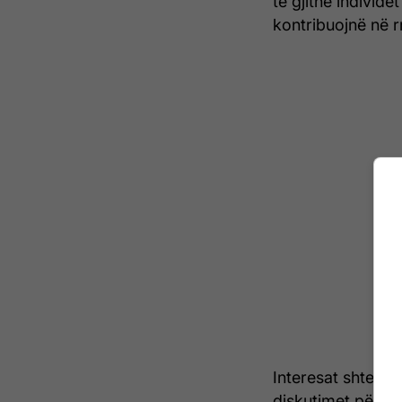
të gjithë individ
kontribuojnë në rr
Interesat shtetër
diskutimet për çd