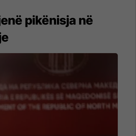
jenë pikënisja në
je