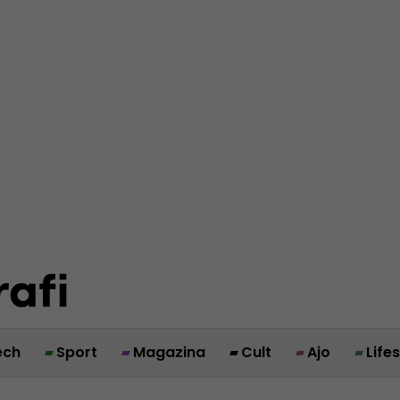
ech
Sport
Magazina
Cult
Ajo
Life