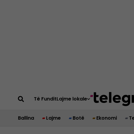
Të Fundit
Lajme lokale
Ballina
Lajme
Botë
Ekonomi
T