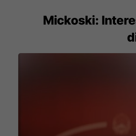
Mickoski: Intere
d