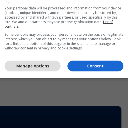
faktor konstruktiv në përkushtimin për ndryshim,
Your personal data will be processed and information from your device
(cookies, unique identifiers, and other device data) may be stored by,
arim.
accessed by and shared with 369 partners, or used specifically by this
site. We and our partners may use precise geolocation data.
List of
partners.
jetë në shërbim të qytetarëve dhe duhet të ketë
e të sistemit me të cilat qytetarët janë të
Some vendors may process your personal data on the basis of legitimate
interest, which you can object to by managing your options below. Look
soi Mickoski në takim.
for a link at the bottom of this page or in the site menu to manage or
withdraw consent in privacy and cookie settings.
 shtojnë nga atje, ranë dakord për formimin e
që do të diskutojnë legjislacionin reformues që
Manage options
Consent
ë përpjekjet për progres.
/Telegrafi/