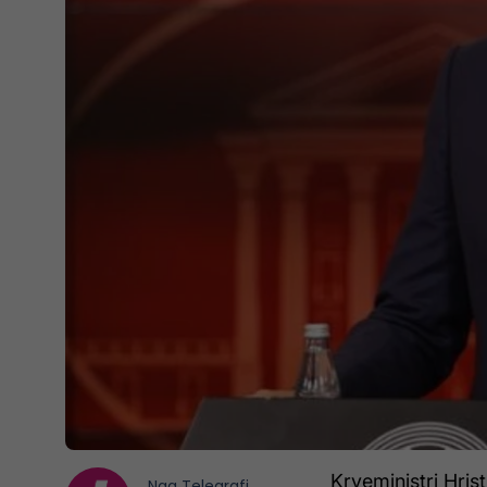
Kryeministri Hris
Nga
Telegrafi