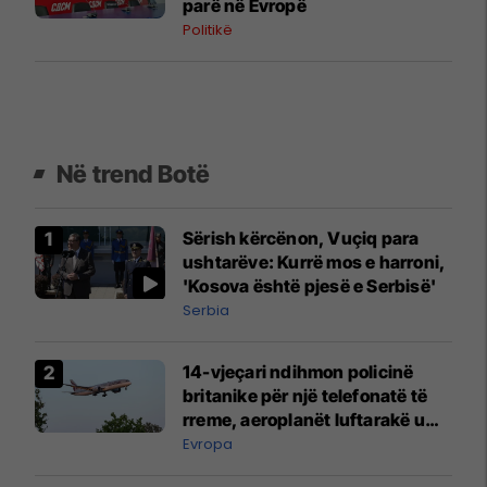
parë në Evropë
Politikë
Në trend Botë
Sërish kërcënon, Vuçiq para
ushtarëve: Kurrë mos e harroni,
'Kosova është pjesë e Serbisë'
Serbia
14-vjeçari ndihmon policinë
britanike për një telefonatë të
rreme, aeroplanët luftarakë u
ngritën në ajër për të
Evropa
interceptuar fluturaken e Qatar