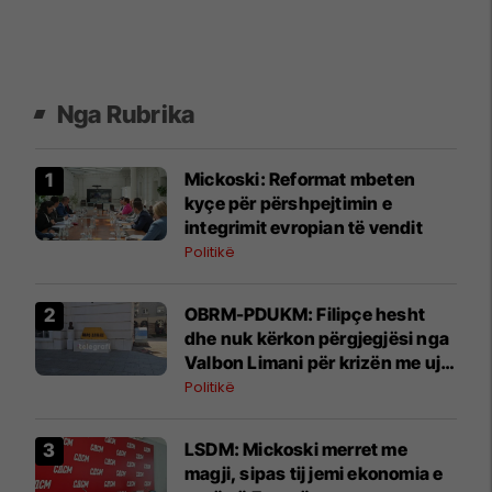
Nga Rubrika
Mickoski: Reformat mbeten
kyçe për përshpejtimin e
integrimit evropian të vendit
Politikë
OBRM-PDUKM: Filipçe hesht
dhe nuk kërkon përgjegjësi nga
Valbon Limani për krizën me ujin
në Gostivar
Politikë
LSDM: Mickoski merret me
magji, sipas tij jemi ekonomia e