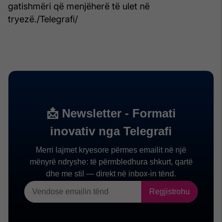
gatishmëri që menjëherë të ulet në
tryezë./Telegrafi/