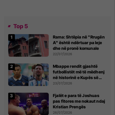
Top 5
Rama: Shtëpia në "Rrugën
A" është ndërtuar pa leje
dhe në pronë komunale
22/07/2026
Mbappe rendit gjashtë
futbollistët më të mëdhenj
në historinë e Kupës së
Botës, Messi mbetet i dyti
23/07/2026
Fjalët e para të Joshuas
pas fitores me nokaut ndaj
Kristian Prengës
26/07/2026