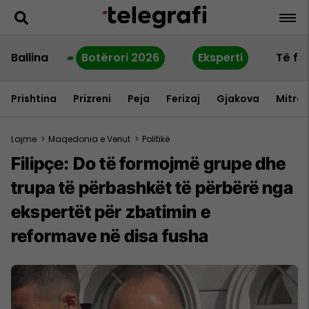
Ballina
Botërori 2026
Eksperti
Të fu
Prishtina
Prizreni
Peja
Ferizaj
Gjakova
Mitrov
Lajme
>
Maqedonia e Veriut
>
Politikë
Filipçe: Do të formojmë grupe dhe
trupa të përbashkët të përbërë nga
ekspertët për zbatimin e
reformave në disa fusha