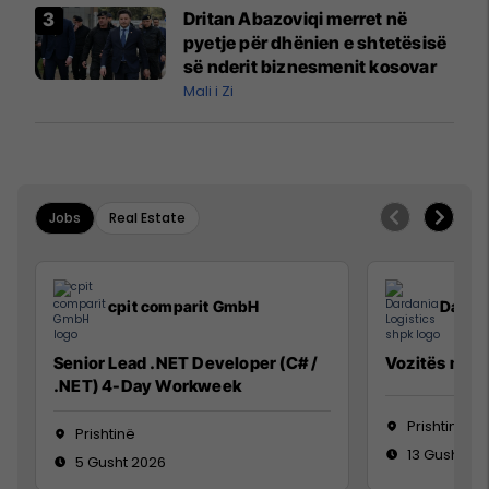
Airways që po shkonte drejt
Dritan Abazoviqi merret në
Mançesterit
pyetje për dhënien e shtetësisë
së nderit biznesmenit kosovar
Mali i Zi
Jobs
Real Estate
cpit comparit GmbH
Dardan
Senior Lead .NET Developer (C# /
Vozitës me K
.NET) 4-Day Workweek
Prishtinë
Prishtinë
13 Gusht 20
5 Gusht 2026