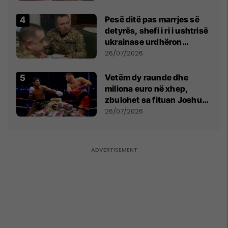
Pesë ditë pas marrjes së
detyrës, shefi i ri i ushtrisë
ukrainase urdhëron
kontroll të madh
26/07/2026
Vetëm dy raunde dhe
miliona euro në xhep,
zbulohet sa fituan Joshua
e Prenga
26/07/2026