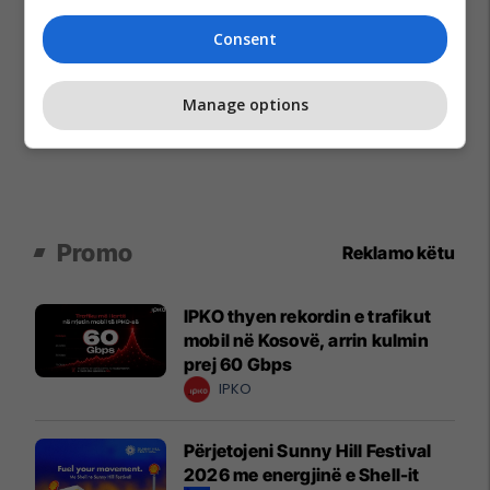
Consent
Manage options
Promo
Reklamo këtu
IPKO thyen rekordin e trafikut
mobil në Kosovë, arrin kulmin
prej 60 Gbps
IPKO
Përjetojeni Sunny Hill Festival
2026 me energjinë e Shell-it