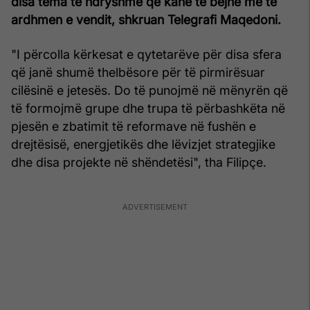
disa tema të ndryshme që kanë të bëjnë me të
ardhmen e vendit, shkruan Telegrafi Maqedoni.
"I përcolla kërkesat e qytetarëve për disa sfera
që janë shumë thelbësore për të pirmirësuar
cilësinë e jetesës. Do të punojmë në mënyrën që
të formojmë grupe dhe trupa të përbashkëta në
pjesën e zbatimit të reformave në fushën e
drejtësisë, energjetikës dhe lëvizjet strategjike
dhe disa projekte në shëndetësi", tha Filipçe.