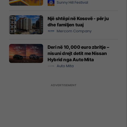
Sunny Hill Festival
Një shtëpi në Kosovë - për ju
dhe familjen tuaj
Mercom Company
Deri në 10,000 euro zbritje –
nisuni drejt detit me Nissan
Hybrid nga Auto Mita
Auto Mita