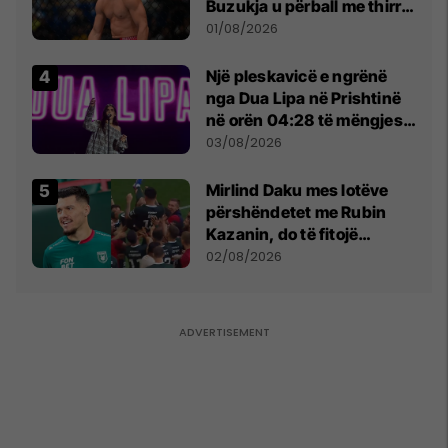
Buzukja u përball me thirrje
anti-shqiptare nga
01/08/2026
tribunat
Një pleskavicë e ngrënë
nga Dua Lipa në Prishtinë
në orën 04:28 të mëngjesit
- dhe bota digjitale serbe
03/08/2026
shpall gjendjen e luftës
Mirlind Daku mes lotëve
përshëndetet me Rubin
Kazanin, do të fitojë
miliona te Spartak Moska
02/08/2026