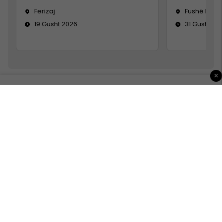
Ferizaj
Fushë Koso
19 Gusht 2026
31 Gusht 20
×