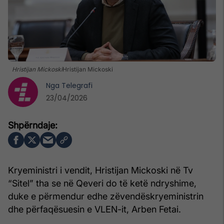
Hristijan Mickoski
Hristijan Mickoski
Nga
Telegrafi
23/04/2026
Kryeministri i vendit, Hristijan Mickoski në Tv
“Sitel” tha se në Qeveri do të ketë ndryshime,
duke e përmendur edhe zëvendëskryeministrin
dhe përfaqësuesin e VLEN-it, Arben Fetai.