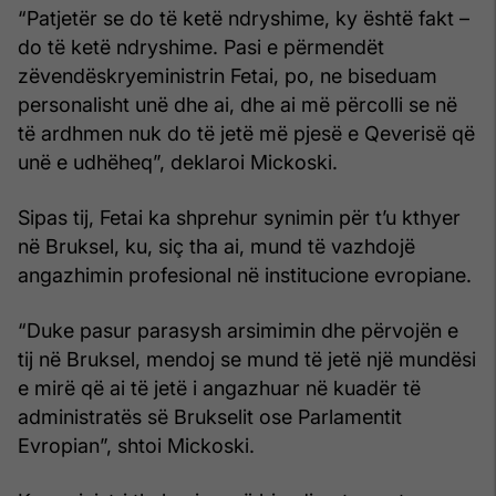
“Patjetër se do të ketë ndryshime, ky është fakt –
do të ketë ndryshime. Pasi e përmendët
zëvendëskryeministrin Fetai, po, ne biseduam
personalisht unë dhe ai, dhe ai më përcolli se në
të ardhmen nuk do të jetë më pjesë e Qeverisë që
unë e udhëheq”, deklaroi Mickoski.
Sipas tij, Fetai ka shprehur synimin për t’u kthyer
në Bruksel, ku, siç tha ai, mund të vazhdojë
angazhimin profesional në institucione evropiane.
“Duke pasur parasysh arsimimin dhe përvojën e
tij në Bruksel, mendoj se mund të jetë një mundësi
e mirë që ai të jetë i angazhuar në kuadër të
administratës së Brukselit ose Parlamentit
Evropian”, shtoi Mickoski.