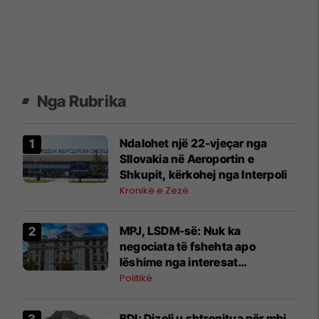
Nga Rubrika
Ndalohet një 22-vjeçar nga
Sllovakia në Aeroportin e
Shkupit, kërkohej nga Interpoli
Kronikë e Zezë
MPJ, LSDM-së: Nuk ka
negociata të fshehta apo
lëshime nga interesat
kombëtare
Politikë
BDI: Dizeli u shtrenjtua për mbi