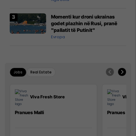
Momenti kur droni ukrainas
godet plazhin në Rusi, pranë
"pallatit të Putinit"
Evropa
Jobs
Real Estate
Viva Fresh Store
Viva F
Pranues Malli
Pranues mall