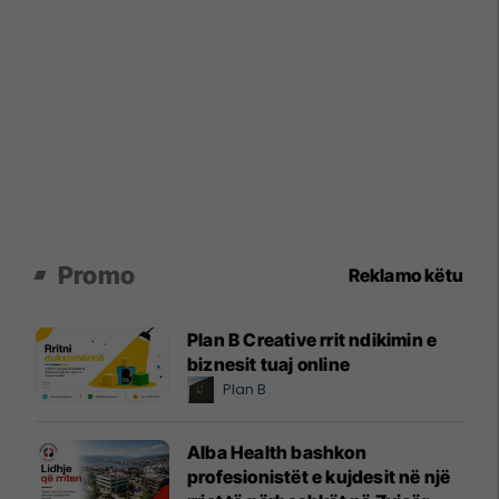
Promo
Reklamo këtu
Plan B Creative rrit ndikimin e
biznesit tuaj online
Plan B
Alba Health bashkon
profesionistët e kujdesit në një