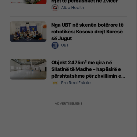
rrjet të përbashkët në Zvicër
Alba Health
Nga UBT në skenën botërore të
robotikës: Kosova drejt Koresë
së Jugut
UBT
Objekt 2475m² me qira në
Sllatinë të Madhe – hapësirë e
përshtatshme për zhvillimin e
biznesit #16068
Pro Real Estate