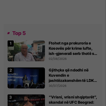
Top 5
Ftohet nga prokuroria e
Kosovës për krime lufte,
ish-gjenerali serb thotë se
dikush e tradhtoi në
02/08/2026
Beograd
Gjithçka që ndodhi në
Kuvendin e
jashtëzakonshëm të LDK-
së
30/07/2026
“Vrisni, vrisni shqiptarët”,
skandal në UFC Beograd: