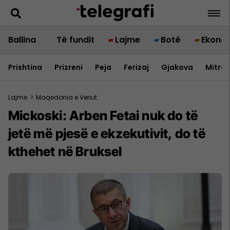
Ballina
Të fundit
Lajme
Botë
Ekono
Prishtina
Prizreni
Peja
Ferizaj
Gjakova
Mitrov
Lajme
>
Maqedonia e Veriut
Mickoski: Arben Fetai nuk do të
jetë më pjesë e ekzekutivit, do të
kthehet në Bruksel