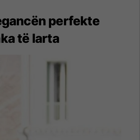
egancën perfekte
ka të larta