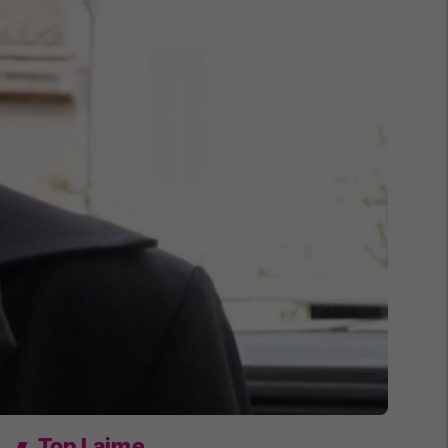
Top Lajme