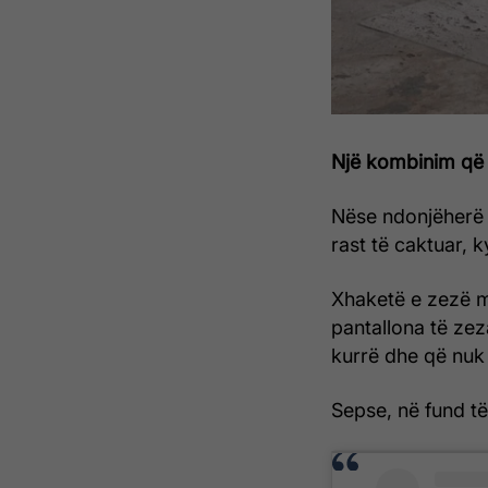
Një kombinim që 
Nëse ndonjëherë g
rast të caktuar, 
Xhaketë e zezë m
pantallona të zez
kurrë dhe që nuk
Sepse, në fund të