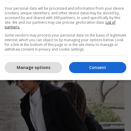
ante. Në vitet e fundit, me pantallona të tilla shpesh
Your personal data will be processed and information from your device
na, atlete apo sandale minimaliste, zgjedhje
(cookies, unique identifiers, and other device data) may be stored by,
tike. Megjithatë, Zendaya vendosi të rikthehet te
accessed by and shared with 369 partners, or used specifically by this
site. We and our partners may use precise geolocation data.
List of
edhur këpucë elegante me majë dhe taka të larta,
partners.
 një finesë të veçantë, transmeton Telegrafi.
Some vendors may process your personal data on the basis of legitimate
interest, which you can object to by managing your options below. Look
for a link at the bottom of this page or in the site menu to manage or
withdraw consent in privacy and cookie settings.
Manage options
Consent