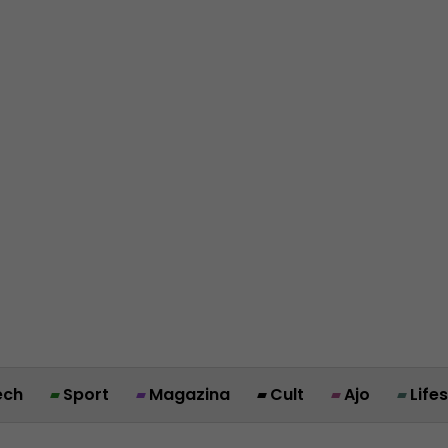
ech
Sport
Magazina
Cult
Ajo
Life