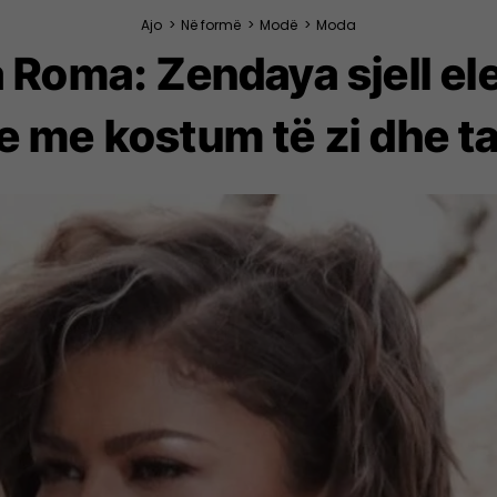
Ajo
>
Në formë
>
Modë
>
Moda
Roma: Zendaya sjell el
 me kostum të zi dhe ta