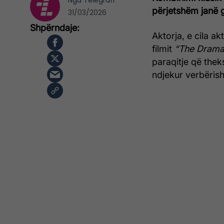
Nga
Telegrafi
përjetshëm janë 
31/03/2026
Aktorja, e cila 
filmit
“The Drama
paraqitje që theks
ndjekur verbërish