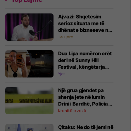
Ajvazi: Shqetësim
serioz situata me të
dhënat e bizneseve në
faqen e ARBK-së
Të Tjera
Dua Lipa numëron orët
deri në Sunny Hill
Festival, këngëtarja
viziton hapësirën e
Yjet
festivalit para nisjes
Një grua gjendet pa
shenja jete në lumin
Drini i Bardhë, Policia
nis hetimet
Kronikë e zezë
Çitaku: Ne do të jemi në