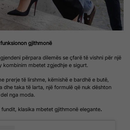
funksionon gjithmonë
jendeni përpara dilemës se çfarë të vishni për një
ky kombinim mbetet zgjedhje e sigurt.
e prerje të lirshme, këmishë e bardhë e butë,
a dhe taka të larta, një formulë që nuk dështon
 del nga moda.
 fundit, klasika mbetet gjithmonë elegante
.