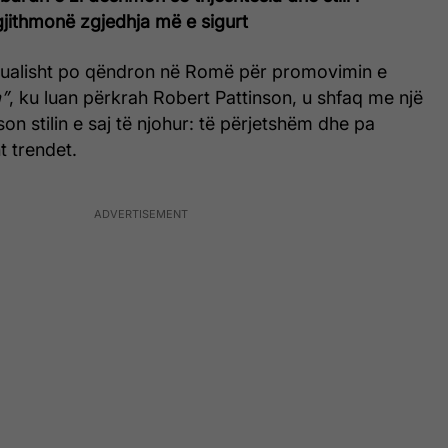
gjithmonë zgjedhja më e sigurt
aktualisht po qëndron në Romë për promovimin e
”
, ku luan përkrah Robert Pattinson, u shfaq me një
on stilin e saj të njohur: të përjetshëm dhe pa
t trendet.