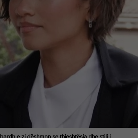
bardh e zi dëshmon se thjeshtësia dhe stili i