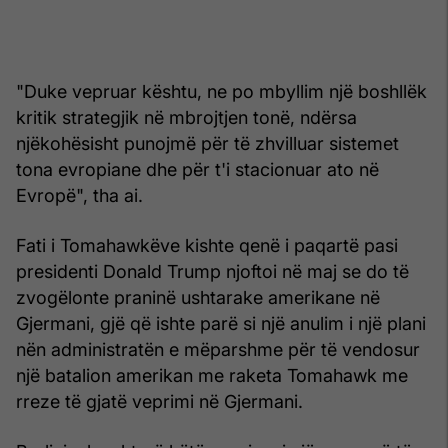
"Duke vepruar kështu, ne po mbyllim një boshllëk
kritik strategjik në mbrojtjen tonë, ndërsa
njëkohësisht punojmë për të zhvilluar sistemet
tona evropiane dhe për t'i stacionuar ato në
Evropë", tha ai.
Fati i Tomahawkëve kishte qenë i paqartë pasi
presidenti Donald Trump njoftoi në maj se do të
zvogëlonte praninë ushtarake amerikane në
Gjermani, gjë që ishte parë si një anulim i një plani
nën administratën e mëparshme për të vendosur
një batalion amerikan me raketa Tomahawk me
rreze të gjatë veprimi në Gjermani.