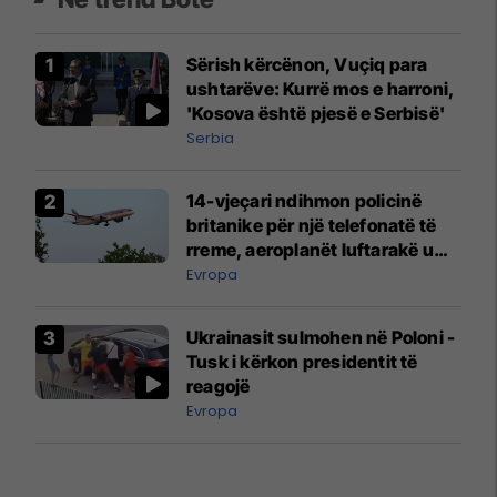
Sërish kërcënon, Vuçiq para
ushtarëve: Kurrë mos e harroni,
'Kosova është pjesë e Serbisë'
Serbia
14-vjeçari ndihmon policinë
britanike për një telefonatë të
rreme, aeroplanët luftarakë u
ngritën në ajër për të
Evropa
interceptuar fluturaken e Qatar
Airways që po shkonte drejt
Ukrainasit sulmohen në Poloni -
Mançesterit
Tusk i kërkon presidentit të
reagojë
Evropa