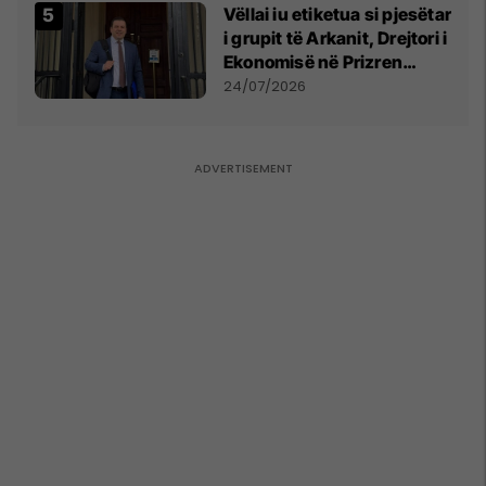
Vëllai iu etiketua si pjesëtar
i grupit të Arkanit, Drejtori i
Ekonomisë në Prizren
mohon pretendimet
24/07/2026