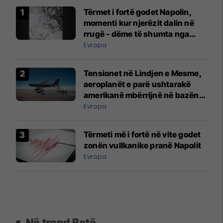
Tërmet i fortë godet Napolin,
momenti kur njerëzit dalin në
rrugë - dëme të shumta nga
rrëshqitjet e dheut
Evropa
Tensionet në Lindjen e Mesme,
aeroplanët e parë ushtarakë
amerikanë mbërrijnë në bazën
ajrore në Bullgari
Evropa
Tërmeti më i fortë në vite godet
zonën vullkanike pranë Napolit
Evropa
Në trend Botë