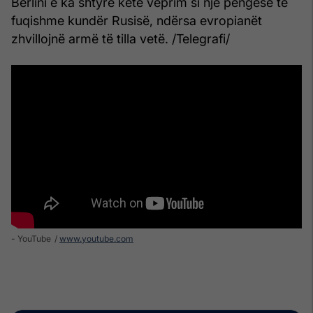
Berlini e ka shtyrë këtë veprim si një pengesë të
fuqishme kundër Rusisë, ndërsa evropianët
zhvillojnë armë të tilla vetë. /Telegrafi/
- YouTube
www.youtube.com