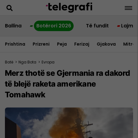
Ballina
Botërori 2026
Të fundit
Lajme
Prishtina
Prizreni
Peja
Ferizaj
Gjakova
Mitrov
Botë
>
Nga Bota
>
Evropa
Merz thotë se Gjermania ra dakord
të blejë raketa amerikane
Tomahawk