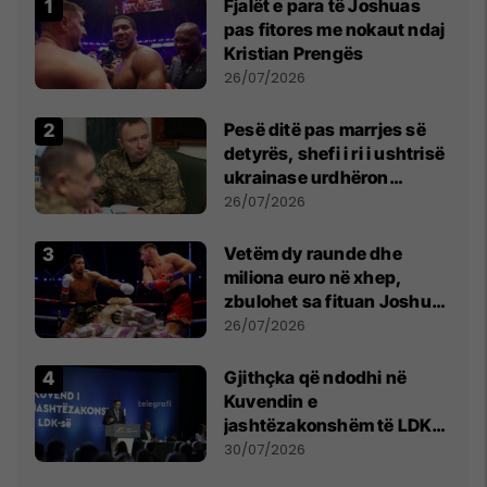
Fjalët e para të Joshuas
pas fitores me nokaut ndaj
Kristian Prengës
26/07/2026
Pesë ditë pas marrjes së
detyrës, shefi i ri i ushtrisë
ukrainase urdhëron
kontroll të madh
26/07/2026
Vetëm dy raunde dhe
miliona euro në xhep,
zbulohet sa fituan Joshua
e Prenga
26/07/2026
Gjithçka që ndodhi në
Kuvendin e
jashtëzakonshëm të LDK-
së
30/07/2026