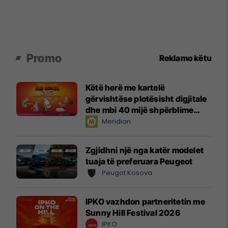
Promo
Reklamo këtu
Këtë herë me kartelë
gërvishtëse plotësisht digjitale
dhe mbi 40 mijë shpërblime
instant!
Meridian
Zgjidhni një nga katër modelet
tuaja të preferuara Peugeot
Peugot Kosova
IPKO vazhdon partneritetin me
Sunny Hill Festival 2026
IPKO